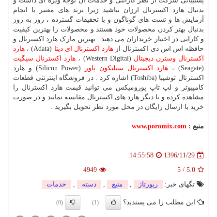
پشتیبانی شرکت از نظر گارانتی و خدمات آن توجه ویژه ای داشت و
بدنبال هارد اکسترنال ارزان نباشید زیرا برند های معتبر با انجام
آزمایش ها و تست های گوناگون و با تحقیقات گسترده ، روز به روز
بدنبال بهتر کردن محصولات خود هستند و محصولات را بهترین کیفیت
و کارایی در اختیار خریداران می دهند . بهترین مارک هارد اکسترنال و
حافظه اس اس دی اکسترنال از
هارد اکسترنال ای دیتا
(Adata) ،
هارد
اکسترنال وسترن دیجیتال
(Western Digital) ،
هارد اکسترنال سیگیت
(Seagate) ،
هارد اکسترنال سیلیکون پاور
(Silicon Power) و هارد
اکسترنال توشیبا (Toshiba) اشاره کرد . در فروشگاه اینترنتی قطعات
کامپیوتر و لپ تاپ پورومیکس می توانید قیمت هارد اکسترنال را
مشاهده کرده و با دیگر هارد های اکسترنال مقایسه نمایید و در صورت
خرید با ارسال رایگان در محل مورد نظر تحویل بگیرید .
منبع :
www.poromix.com
1396/11/29
14:55:58
4949
5
/
5.0
تگهای خبر:
رپورتاژ
,
منبع
,
دسته
,
خدمات
این مطلب را می پسندید؟
(0)
(1)