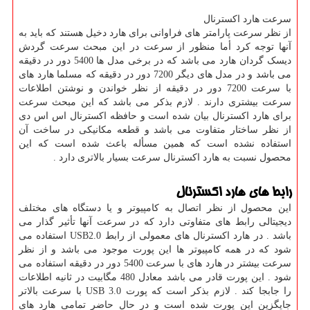
سرعت هارد اکسترنال
از نظر سرعت پارامتر های فراوانی برای هارد دخیل هستند که باید به
آنها توجه کرد أما منظور از سرعت در این مبحث سرعت گردش
دیسک گردان هارد می باشد که در برخی مدل ها 5400 دور در دقیقه
می باشد و در مدل های دیگر 7200 دور در دقیقه که مسلما هارد های
با سرعت 7200 دور در دقیقه از نظر خواندن و نوشتن اطلاعات
سرعت بیشتری دارند . لازم بذکر می باشد که این مبحث سرعت
برای هارد اکسترنال بیان شده است و حافظه اکسترنال اس اس دی
از نظر ساختار متفاوت می باشد و قطعه مکانیکی در ساخت آن
استفاده نشده است که همین مسأله باعث شده است که این
محصول نسبت به هارد اکسترنال سرعت بسیار بالاتری دارد .
رابط های هارد اکسترنال
این محصول از نظر اتصال به کامپیوتر و یا دستگاه های مختلف
دیجیتالی رابط های متفاوتی دارد که در سرعت آنها تأثیر گذار می
باشد . در هارد اکسترنال های معمولی از رابط USB2.0 استفاده می
شود که در همه کامپیوتر ها این پورت موجود می باشد و از نظر
سرعت بیشتر در هارد های با سرعت 5400 دور در دقیقه استفاده می
شود . این پورت قادر می باشد معادل 480 مگابیت در ثانیه اطلاعات
را جابجا کند . لازم بذکر است که پورت USB 3.0 با سرعت بالاتر
جایگزین این پورت شده است و در حال حاضر تمامی هارد های