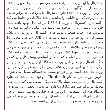
اکسترنال با این پورت به بازار عرضه می شوند . سرعت پورت USB
3.0 معادل 5 گیگابیت در ثانیه می باشد که در صورت پشتیبانی
مادربرد از پورت USB 3.0 هارد اکسترنال با سرعتی چند برابر نسبت
به مادربردی که این قابلیت را نداشته باشند اطلاعات را جابجا می کند
. البته هارد اکسترنال با پورت USB 3.1 نیز که مدل بهبود یافته نسل
خود می باشد در بازار موجود می باشد ولی بدلیل ساپورت شدن در
مادربرد های جدید همچنان تولید هارد اکسترنال با پورت USB 3.0
بیشتر از این پورت می باشد . پورت USB 3.1 سرعتی معادل 10
گیگابیت بر ثانیه دارد که نسبت به نسل قبلی خود یعنی USB 3.0
دوبرابر سریعتر اطلاعات را جابجا می کند . جدید ترین پورت معرفی
شده نیز پورت USB Type C می باشد که از نظر سرعت مانند USB
3.1 می باشد با این تفاوت که مشکل اساسی بیشتر کاربران که در
هنگام اتصال پورت یو اس بی به دستگاه این پورت را چندین بار
برگردانده تا یو اس بی مورد نظر درون جای خود قرار گیرد در این
پورت حل شده است و از هر دو سمت به دستگاه متصل می شود .
آخرین پورت نیز به نام Thunderbolt موجود می باشد که هارد
اکسترنال را با سرعت بسیار بالا به دستگاه متصل می کند و سرعتی
معادل دو برابر سرعت USB 3.0 دارد أما بدلیل انحصار این پورت در
دستگاه های اپل استفاده از این نوع هارد خیلی رایج نمی باشد . برخی
از هارد های اکسترنال از قابلیت اتصال بی سیم بهره می برند که می
توان چندین نفر به صورت اشتراکی از آن استفاده کنند .