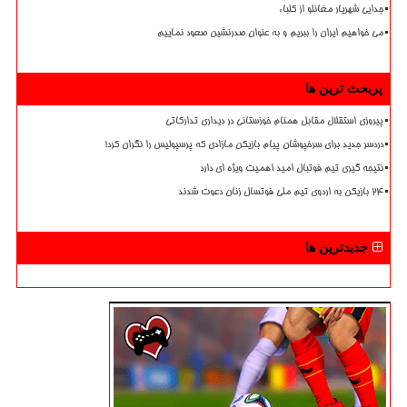
جدایی شهریار مغانلو از کلباء
می خواهیم ایران را ببریم و به عنوان صدرنشین صعود نماییم
پربحث ترین ها
پیروزی استقلال مقابل همنام خوزستانی در دیداری تدارکاتی
دردسر جدید برای سرخپوشان پیام بازیکن مازادی که پرسپولیس را نگران کرد!
نتیجه گیری تیم فوتبال امید اهمیت ویژه ای دارد
۲۴ بازیکن به اردوی تیم ملی فوتسال زنان دعوت شدند
جدیدترین ها