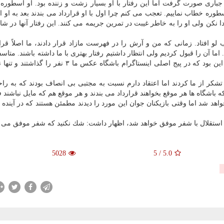
باری صورت گرفت اما این رفتار با او بسیار زشت و زننده بود. او اسطوره 
طوره خطاب نماییم. تعجب می كنم چرا اول با او قرارداد می بندند بعد به او ا
 نكن ولی او را به خاطر غیبت در تمرین جریمه می كنند. این رفتار آنها در شا
و افتاد. زمانی كه من و آرش را در فهرست مازاد قرار دادند، ما اصلاً قرار
ما آن را قبول كردیم ولی انتظار داشتیم رفتار بهتری با ما داشته باشند. متاس
یك تشكر كوچك هم از ما نكردند. نكته خنده دار این مورد این بود كه در پیج اصلی اینستاگرام باشگاه عكس 
كر از ما كردند اما اعتقاد دارم نسبت به مجتبی بی انصاف بودند كه به راحت
باشگاه ها هر موقع بخواهند قرارداد می بندند و هر موقع هم كه مایل نباشند
د شد اما وقتی بازیكنان جوان این مورد را دیدند مطمئن هستند كه در آینده 
یا استقلال با شفر موفق خواهد شد، اظهار داشت: شك نكنید كه شفر موفق می 
5028
5
/
5.0