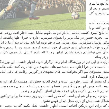
تقاد داشتیم كه بازی باید ۴ بر یك به نفع ما تمام
تاسفانه دقیقه ۳۲ غافلگیر شدیم و بعد از
ی شدند و گل
 به دست آمده
می كنند و با
 ما نتایج بهتری كسب نماییم اما باز هم می گویم مقابل نفت دچار افت روحی شد
تی تجربه حضور در لیگ برتر را بعنوان سرمربی دارد یا خیر؟ اظهارداشت: او
مشكی پوشان سرمربی شود، مربی صبای قم بوده اما باید بپذیریم دیدار ما برابر
ن و فولاد خوزستان بازی خوبی از خود عرضه كردیم. سپیدرود را بردیم و شم
وردیم و در آن بازی حتی می توانستیم برنده باشیم. ازاین رو اعتقاد دارم عنایتی یك مربی كار
رتر بماند.
بازی های این تیم در ورزشگاه امام رضا برگزار شود، اظهار داشت: این ورزشگاه 
ما نمی دانم چرا اجازه نمی دهند تیم های مشهدی در آنجا بازی كنند. نكته جالب
شاگر به ورزشگاه آمدند. مسئولان تیم اگر بخواهند تیم های مشهدی در كورس رقابت ها باقی بمانن
ورزشگاه بازی كنند.
م كه مسیر آن بسیار طولانی است و فوق العاده خطرناك. همیشه نگران این ه
 رخ دهد. البته چمن این ورزشگاه هم افتضاح است و هر لحظه احتمال مصدومیت 
ماییم تا خدایی ناكرده برای علاقه مندان اتفاق ناگواری رخ ندهد.
ی مردم دارم و آن هم این است كه مقرر است بازی روز جمعه ما برابر تراكتور
استقلال شب پیش از بازی محل دیدار عوض نشود.
ی كه برای این بازیكن افتاده است، اظهار داشت: شك نكنید كه به مجتبی ج