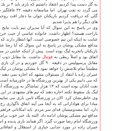
به گل دست پیدا كردیم اع
می گردد نه نفت تهران. اما م
گلی كه دریافت كردیم بازیكنان جوان ما دچار افت روح
های دیگر را هم پذیرا شدیم.
وی در پاسخ به این سوال كه آیا مدیران تیم بابت نتایج
ناراحت هستند؟ اظهار داشت: خانواده عباسی از جیب خرج 
عنایت به اینكه این تیم خصوصی است، آنها انتظار دارند كه
مدافع مشكی پوشان در پاسخ به این سوال كه آیا رضا عنای
بازیكنان باتجربه لیگ بوده است. پیش از اینكه عنایتی در 
اتفاق بود و اصلاً ربطی به
فوتبال
نداشت. ما مقابل ذوب آه
مقابل پرسپولیس در دقیقه ۹۰ گل خ
مطمئناً تمام تلاشش را خواهد نمود تا مشكی پوشان در لیگ ب
عمران زاده با انتقاد از مسئولان مشهد كه اجازه نمی دهند 
كه می دانیم یكی از بهترین ورزشگاه ها در خاورمیانه است ا
نفت آبادان بوده است كه ۱۳ هزار تما
لیگ یك سقوط نكنند اجازه دهند كه تیم های مشهدی در این 
وی خاطرنشان كرد: الان در ورزشگاه ثامن بازی می نمایی
مبادا برای هوادارانی كه به آنجا می آیند اتفاق ناگواری
دارد. اما مصدومیتمان فدای سر مردم. باید امكاناتی فراهم ن
مدافع تیم مشكی پوشان ادامه داد: البته یك خبر خوب برا
ورزشگاه امام رضا صورت گیرد. اگر همانند بازی پدیده و 
عمران زاده در مورد جدایی جباری از استقلال و اتفاقات