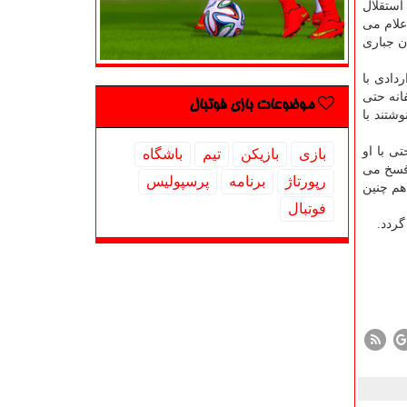
استقلال
علام می
ن جباری
دادی با
فانه حتی
موضوعات بازی فوتبال
ما ۳ نفر را گذاشتند و تنها نوشتند با
ی با او
بازی
بازیكن
تیم
باشگاه
 فسخ می
رپورتاژ
برنامه
پرسپولیس
هم چنین
فوتبال
گردد.