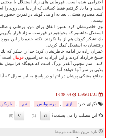
احترامی شده است. قهرمانی های زیاد استقلال با مجتبی ج
است و ما یاد گرفتیم فقط كسانی كه از دنیا می روند را اس
كنند مصدوم هستی، بعد به او می گویند در تمرین حضور پیدا
نیست.
وی خاطرنشان كرد: همین اتفاق برای من، برهانی و طالب ل
استقلال نداشتیم كه بخواهیم در فهرست مازاد قرار بگیریم. ا
رفتنشان به استقلال كمك كردند.
عمران زاده در ادامه خاطرنشان كرد: خدا را شكر كه یك تش
فسخ قرارداد كردند و این ایراد به فدراسیون
فوتبال
است كه 
كنند. اسم مجتبی آنقدر بزرگ است كه هیچگاه فراموش نخواه
بلایی بر سر آنها خواهد آمد.
مدافع مشكی پوشان در انتها و در پاسخ به این سوال كه آ
1396/11/01
13:38:59
تگهای خبر:
بازی
,
پرسپولیس
,
تیم
,
بازیكن
این مطلب را می پسندید؟
(0)
(1)
تازه ترین مطالب مرتبط