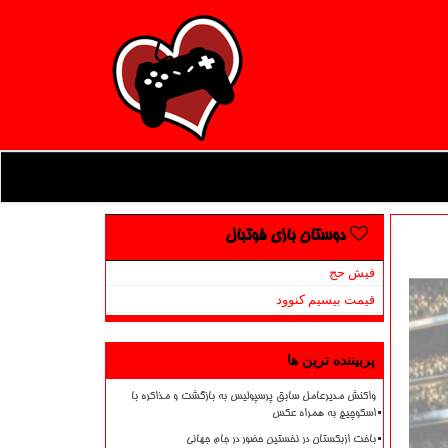
دوستان بازی فوتبال
فیش حج
قیمت بیسیم کنوود
پربیننده ترین ها
واکنش مدیرعامل سابق پرسپولیس به بازگشت و مذاکره با
اسکوچیچ به همراه عکس
باخت ازبکستان در نخستین حضور در جام جهانی