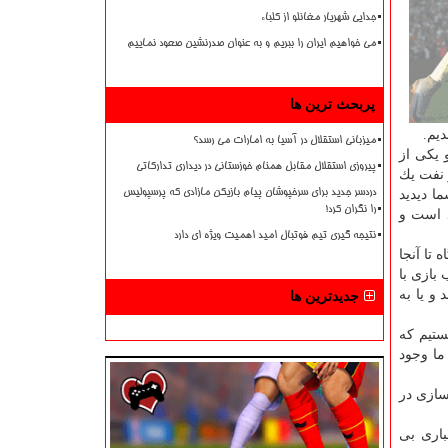
جدایی شهریار مغانلو از کلباء
می خواهیم ایران را ببریم و به عنوان صدرنشین صعود نماییم
پربحث ترین ها
یم.
میزبانی استقلال در آسیا به امارات می رسد؟
 یكی از
پیروزی استقلال مقابل همنام خوزستانی در دیداری تدارکاتی
 نفت یك
ا دیدید
دردسر جدید برای سرخپوشان پیام بازیکن مازادی که پرسپولیس
را نگران کرد!
بلد است و
نتیجه گیری تیم فوتبال امید اهمیت ویژه ای دارد
تا آنجا
 بازی با
د و یا به
جدیدترین ها
ستیم كه
ما وجود
سازی در
باری بی