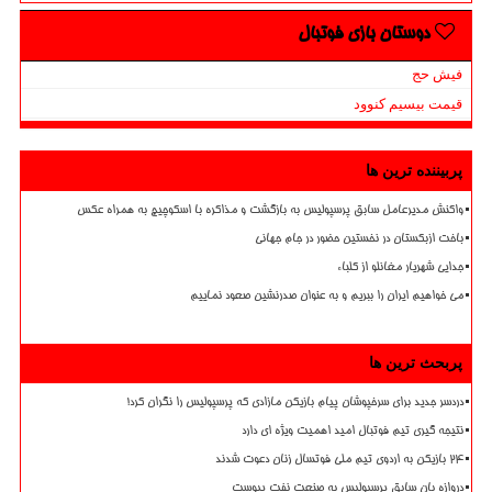
دوستان بازی فوتبال
فیش حج
قیمت بیسیم کنوود
پربیننده ترین ها
واکنش مدیرعامل سابق پرسپولیس به بازگشت و مذاکره با اسکوچیچ به همراه عکس
باخت ازبکستان در نخستین حضور در جام جهانی
جدایی شهریار مغانلو از کلباء
می خواهیم ایران را ببریم و به عنوان صدرنشین صعود نماییم
پربحث ترین ها
دردسر جدید برای سرخپوشان پیام بازیکن مازادی که پرسپولیس را نگران کرد!
نتیجه گیری تیم فوتبال امید اهمیت ویژه ای دارد
۲۴ بازیکن به اردوی تیم ملی فوتسال زنان دعوت شدند
دروازه بان سابق پرسپولیس به صنعت نفت پیوست