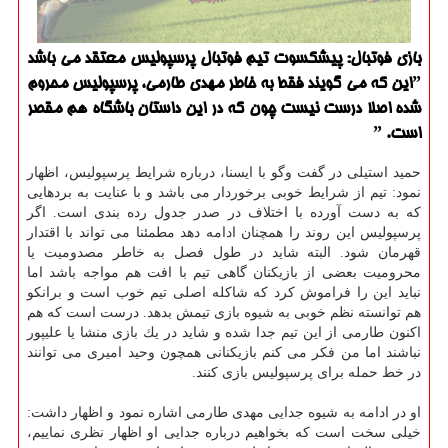
بازی فوتبال: پیشكسوت تیم فوتبال پرسپولیس معتقد می باشد
ˮاین كه می گویند فقط به خاطر مهدی طارمی، پرسپولیس محروم
شده اصلا درست نیست چون كه در این داستان باشگاه هم مقصر
است. ˮ
حمید استیلی در گفت وگو با ایسنا، درباره شرایط پرسپولیس، اظهار
نمود: تیم از شرایط خوبی برخوردار می باشد و با عنایت به بردهایی
كه به دست آورده با اختلاف در صدر جدول رده بندی است. اگر
پرسپولیس این روند را همچنان ادامه دهد مطمئنا می تواند با اقتدار
قهرمان شود. البته شاید در طول فصل به خاطر مصدومیت یا
محرومیت بعضی از بازیكنان گاهی تیم با افت هم مواجه باشد اما
نباید این را فراموش كرد كه شاكله اصلی تیم خوب است و برانكو
هم توانسته نظم خوبی به شیوه بازی تیمش بدهد. درست است كه هم
اكنون طارمی از این تیم جدا شده و شاید در یك بازی منشا یا علیپور
نباشند اما من فكر می كنم بازیكنانی همچون وحید امیری می توانند
در خط حمله برای پرسپولیس بازی كنند.
او در ادامه به شیوه جدایی مهدی طارمی اشاره نمود و اظهار داشت:
خیلی سخت است كه بخواهیم درباره جدایی او اظهار نظری نماییم،