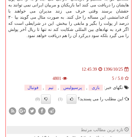
هایشان را دریافت می كنند اما بازیكنان و مربیان ایرانی نمی توانند به
حقشان برسند وقتی حرف می زنند مدیران می خواهند با
كدخدامنشی این مساله را حل كنند. به صورت مثال می گویند بیا ۳۰
درصد از پولت را بگیر و مابقی را ببخش. این در شرایطی است كه
اگر فرد به نهادهای بین المللی شكایت كند نه تنها تا ریال آخر پولش
را می گیرد بلكه سود دیركرد آن را هم دریافت خواهد نمود.
1396/10/25
12:45:39
4801
5
/
5.0
تگهای خبر:
بازی
,
پرسپولیس
,
تیم
,
فوتبال
این مطلب را می پسندید؟
(0)
(1)
تازه ترین مطالب مرتبط