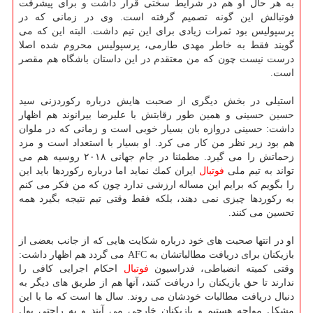
به هر حال او هم در شرایط سختی قرار داشت و برای پیشرفت
فوتبالش این گونه تصمیم گرفته است. وی در زمانی كه در
پرسپولیس بود ثمرات زیادی برای این تیم داشت. البته این كه می
گویند فقط به خاطر مهدی طارمی، پرسپولیس محروم شده اصلا
درست نیست چون كه من معتقدم در این داستان باشگاه هم مقصر
است.
استیلی در بخش دیگری از صحبت هایش درباره ركوردزنی سید
حسین حسینی و همین طور رقابتش با علیرضا بیرانوند هم اظهار
داشت: حسینی دروازه بان بسیار خوبی است و زمانی كه در ملوان
هم بود زیر نظر من كار می كرد. او بسیار با استعداد است و مزد
زحماتش را می گیرد. مطمئنا در جام جهانی ۲۰۱۸ روسیه هم می
تواند به تیم ملی
فوتبال
ایران كمك نماید اما درباره ركوردها باید این
را بگویم كه برایم این مساله ارزشی ندارد چون كه من فكر می كنم
به ركوردها چیزی نمی دهند، بلكه فقط وقتی تیم نتیجه بگیرد همه
تحسین می كنند.
او در انتها صحبت های خود درباره شكایت هایی كه از جانب بعضی از
بازیكنان برای دریافت مطالباتشان به AFC می گردد هم اظهار داشت:
وقتی كمیته انضباطی، فدراسیون
فوتبال
احكام اجرایی كافی را
ندارند تا حق بازیكنان را دریافت كنند، آنها هم از طریق های دیگر به
دنبال دریافت مطالبات خودشان می روند. سال ها است كه ما با این
مشكل مواجه هستیم و بازیكنان خارجی می آیند و به راحتی پول