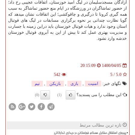
آزادگان مسجدسلیمان در لیگ امید خوزستان، اتفاقات عجیبی رخ داد؛
از حضور تماشاگران در ورزشگاه در ایام منع حضور تماشاگر به سبب
همه گیری کرونا تا درگیری و چاقوکشی؛ این اتفاقات نشان میدهد که
گویا نظارت چندانی بر نحوه برگزاری مسابقات در لیگ های فوتبال
استان وجود ندارد و هیات فوتبال خوزستان باید دراین زمینه با جسارت
و مدیریت بهتری عمل کند تا بیش از این به آبروی فوتبال خوزستان
خدشه وارد نشود.
1400/04/05
20:15:09
542
5
/
5.0
تگهای خبر:
امنیت
,
بازی
,
بازیكن
,
تیم
این مطلب را می پسندید؟
(0)
(1)
تازه ترین مطالب مرتبط
پیروزی استقلال مقابل همنام خوزستانی در دیداری تدارکاتی