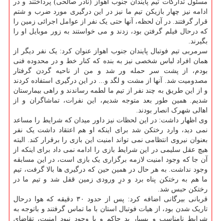
مسئول تدارکات تیم پایندان جنوب اهواز (نادر صالحی) پرداختند و در
ادامه نیز چهار بازیکن تیم ما نیز در این درگیری مورد ضرب و شتم
قرار گرفتند. در آن لحظه، آنها حتی یک نفر از عوامل اجرائی زمین را
که درحال فیلم گرفتن بود، زدند و می خواستند به زور موبایل او را
بگیرند.
سرمربی تیم فوتبال پایندان جنوب اهواز عنوان کرد: یک نفر دیگر از
همان افراد لباس شخصی نیز به بنده که کنار خط و در محدوده فنی
بودم، از پشت سر حمله ور شد و من از ناحیه گردن گرفتار
مصدومیت شد. آنها از مشت و لگد و... در این درگیری استفاده کردند
و از این طریق به چند نفر از تیم ما لطمه رساندند و راهی بیمارستان
شدیم. همین طور بعد متوجه شدیم، این نفرات، تماشاگران و از
اهالی شهرک انصار بودند.
وی اظهار داشت: در این لحظات نیز داور میدان که شرایط را مساعد
نمی دید، وارد رختکن شد برای اینکه او هم اعتقاد داشت یک نفر
بعنوان نیروی انتظامی نمی تواند امنیت این بازی را برقرار کند. البته
هیچ عقل سلیمی در این شرایط بازی را ادامه نمی داد برای اینکه از
آن جا که وجود امنیت لازمه برگزاری یک بازی است، در این مسابقه
وجود نداشت. به هر حال در همین حین که درگیری ها بالا گرفت، تیم
ما هم به رختکن پناه برد و درِ ورودی زمین قفل شد و تیم ما در
رختکن حبس شد.
قربانی بیرگانی اضافه کرد: پس از حدود ۳۰ دقیقه که هوا درحال
تاریک شدن بود، از هیات فوتبال استان با ما تماس گرفتند و باتوجه به
شرایط نامناسب و بسیار بد حاکم و با وجود نبود امنیت، تقاضای