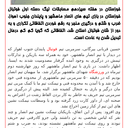
خوزستان در هفته سیزدهم مسابقات لیگ دسته اول فوتبال
خوزستان در بازی تیم های انصار ماهشهر و پایندان جنوب اهواز،
ضرب و شتم و درگیری منجر به رقم خوردن اتفاقاتی تکراری و به
دور از شان فوتبال استان شد، اتفاقاتی که گویا کم کم درحال
تبدیل شدن به عادت است.
حسین قربانی بیرگانی، سرمربی تیم
فوتبال
پایندان جنوب اهواز که
در دیدار با تیم انصار ماهشهر، خود به همراه سه بازیکن و تدارکات
تیمش در درگیری به وجود آمده گرفتار مصدومیت شدند به ایسنا،
اظهار داشت: در بازی با تیم انصار ماهشهر که روز چهارشنبه دوم
تیرماه در
ورزشگاه
شهدای ماهشهر برگزار شد، ما میهمان تیم انصار
بودیم که در دقیقه ۵۰ سرمربی تیم ماهشهری از محدوده فنی خود
خارج شد و با آمدن به محدوده فنی و نیمکت تیم ما با کمک مربی تیم
مان درگیر و بازی به جنجال کشیده شد. البته پیش از درگیری نیز
سرمربی تیم حریف به خاطر به کار بردن الفاظ زشت در اعتراض به
صحنه ای، از داور کارت زرد گرفته بود و با وسطاتت نیمکت نشین
های این تیم از کنار زمین اخراج نشد.
وی افزود: پس از این اتفاق، بازیکنان نیمکت نشین تیم انصار و چند
نفر که لباس شخصی به تن داشتند ولی جزو کادرفنی تیم حریف
نبودند و روی نیمکت تیم ماهشهر نشسته بودند، به ضرب و شتم