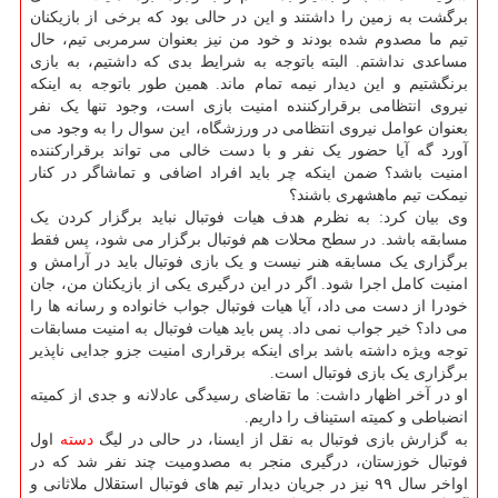
برگشت به زمین را داشتند و این در حالی بود که برخی از بازیکنان
تیم ما مصدوم شده بودند و خود من نیز بعنوان سرمربی تیم، حال
مساعدی نداشتم. البته باتوجه به شرایط بدی که داشتیم، به بازی
برنگشتیم و این دیدار نیمه تمام ماند. همین طور باتوجه به اینکه
نیروی انتظامی برقرارکننده امنیت بازی است، وجود تنها یک نفر
بعنوان عوامل نیروی انتظامی در ورزشگاه، این سوال را به وجود می
آورد گه آیا حضور یک نفر و با دست خالی می تواند برقرارکننده
امنیت باشد؟ ضمن اینکه چر باید افراد اضافی و تماشاگر در کنار
نیمکت تیم ماهشهری باشند؟
وی بیان کرد: به نظرم هدف هیات فوتبال نباید برگزار کردن یک
مسابقه باشد. در سطح محلات هم فوتبال برگزار می شود، پس فقط
برگزاری یک مسابقه هنر نیست و یک بازی فوتبال باید در آرامش و
امنیت کامل اجرا شود. اگر در این درگیری یکی از بازیکنان من، جان
خودرا از دست می داد، آیا هیات فوتبال جواب خانواده و رسانه ها را
می داد؟ خیر جواب نمی داد. پس باید هیات فوتبال به امنیت مسابقات
توجه ویژه داشته باشد برای اینکه برقراری امنیت جزو جدایی ناپذیر
برگزاری یک بازی فوتبال است.
او در آخر اظهار داشت: ما تقاضای رسیدگی عادلانه و جدی از کمیته
انضباطی و کمیته استیناف را داریم.
به گزارش بازی فوتبال به نقل از ایسنا، در حالی در لیگ
دسته
اول
فوتبال خوزستان، درگیری منجر به مصدومیت چند نفر شد که در
اواخر سال ۹۹ نیز در جریان دیدار تیم های فوتبال استقلال ملاثانی و