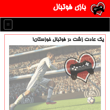
بازی فوتبال
منو
یك عادت زشت در فوتبال خوزستان!