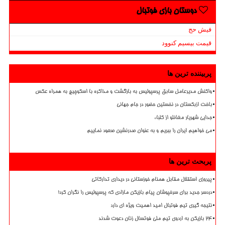
دوستان بازی فوتبال
فیش حج
قیمت بیسیم کنوود
پربیننده ترین ها
واکنش مدیرعامل سابق پرسپولیس به بازگشت و مذاکره با اسکوچیچ به همراه عکس
باخت ازبکستان در نخستین حضور در جام جهانی
جدایی شهریار مغانلو از کلباء
می خواهیم ایران را ببریم و به عنوان صدرنشین صعود نماییم
پربحث ترین ها
پیروزی استقلال مقابل همنام خوزستانی در دیداری تدارکاتی
دردسر جدید برای سرخپوشان پیام بازیکن مازادی که پرسپولیس را نگران کرد!
نتیجه گیری تیم فوتبال امید اهمیت ویژه ای دارد
۲۴ بازیکن به اردوی تیم ملی فوتسال زنان دعوت شدند