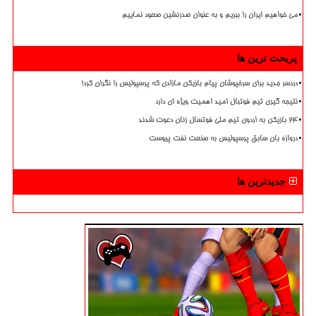
می خواهیم ایران را ببریم و به عنوان صدرنشین صعود نماییم
پربحث ترین ها
دردسر جدید برای سرخپوشان پیام بازیکن مازادی که پرسپولیس را نگران کرد!
نتیجه گیری تیم فوتبال امید اهمیت ویژه ای دارد
۲۴ بازیکن به اردوی تیم ملی فوتسال زنان دعوت شدند
دروازه بان سابق پرسپولیس به صنعت نفت پیوست
جدیدترین ها