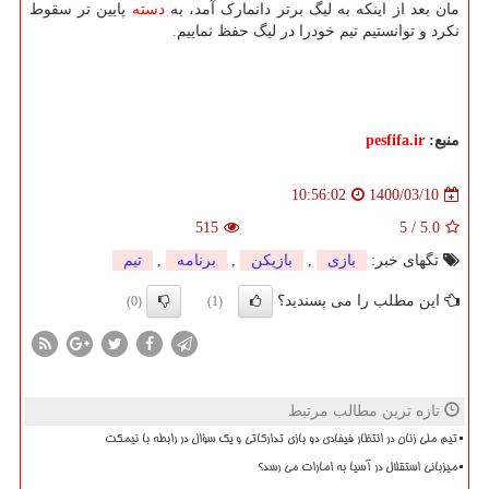
مان بعد از اینکه به لیگ برتر دانمارک آمد، به
دسته
پایین تر سقوط
نکرد و توانستیم تیم خودرا در لیگ حفظ نماییم.
منبع:
pesfifa.ir
1400/03/10
10:56:02
515
5
/
5.0
تگهای خبر:
بازی
,
بازیكن
,
برنامه
,
تیم
این مطلب را می پسندید؟
(0)
(1)
تازه ترین مطالب مرتبط
تیم ملی زنان در انتظار فیفادی دو بازی تدارکاتی و یک سؤال در رابطه با نیمکت
میزبانی استقلال در آسیا به امارات می رسد؟