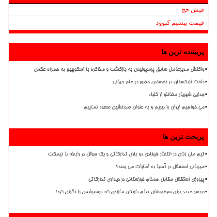
فیش حج
قیمت بیسیم کنوود
پربیننده ترین ها
واکنش مدیرعامل سابق پرسپولیس به بازگشت و مذاکره با اسکوچیچ به همراه عکس
باخت ازبکستان در نخستین حضور در جام جهانی
جدایی شهریار مغانلو از کلباء
می خواهیم ایران را ببریم و به عنوان صدرنشین صعود نماییم
پربحث ترین ها
تیم ملی زنان در انتظار فیفادی دو بازی تدارکاتی و یک سؤال در رابطه با نیمکت
میزبانی استقلال در آسیا به امارات می رسد؟
پیروزی استقلال مقابل همنام خوزستانی در دیداری تدارکاتی
دردسر جدید برای سرخپوشان پیام بازیکن مازادی که پرسپولیس را نگران کرد!