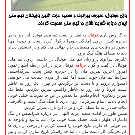
بازی فوتبال: علیرضا بیرانوند و سعید عزت اللهی بازیکنان تیم ملی
ایران درباره شرایط شان در تیم ملی صحبت کردند.
به گزارش بازی
فوتبال
به نقل از ایسنا، تیم ملی فوتبال این روزها در
جزیره کیش اردوی آمادگی خودرا برگزار کرده است و خودرا مهیا
حضور در رقابت های مقدمانی جام جهانی می کند و در نخستین دیدار
باید به مصاف هنگ کنگ برود.
علیرضا بیرانوند دروازبان تیم ملی فوتبال در حاشیه اردوی تیم ملی
فوتبال در گفت و گو با
برنامه
فوتبال برتر در این رابطه اظهار نمود:
امروز آخرین تمرین مان را در جزیره کیش پشت سرگذاشتیم.
شرایط تیم مان خوب است اما کمی از مردم حمایت می خواهیم.
امیدوارم برویم و با دست پر برگردیم. در تهران یک روز به خاطر
تست کرونا و یک روز به خاطر واکسن تمرین نکردیم. فقط یک
تمرین ریکاوری انجام دادیم اما بعدش در این جا تمرینات خیلی خوبی
انجام دادیم. تمام تمرکزمان روی بازی با هنگ کنگ است و کادرفنی
نکات فنی را به ما منتقل کرد و برای این بازی تمرین کردیم.
همین طور در ادامه سعید عزت اللهی نیز درباره شرایطش در لیگ
دانمارک اظهار داشت: فصل نسبتا خوبی برای تیم ما بود و باتوجه به
تیم جوانی که داریم نتایج خوبی را کسب کردیم. در برخی از بازی ها
کم تجربگی کار دست مان داد اما خداراشکر تاریخ سازی کردیم و تیم