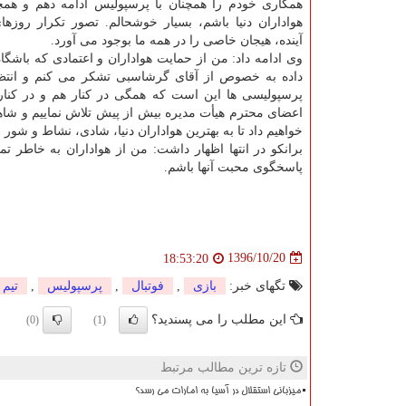
همكاری خودم را همچنان با پرسپولیس ادامه دهم و همچن
هواداران دنیا باشم، بسیار خوشحالم. تصور تكرار روزه
آینده، هیجان خاصی را در همه ما بوجود می آورد.
وی ادامه داد: من از حمایت هواداران و اعتمادی كه باشگا
داده به خصوص از آقای گرشاسبی تشكر می كنم و انتظ
پرسپولیسی ها این است كه همگی در كنار هم و در كنا
اعضای محترم هیأت مدیره بیش از پیش تلاش نماییم و شاهد
خواهیم داد تا به بهترین هواداران دنیا، شادی، نشاط و شور ب
برانكو در انتها اظهار داشت: من از هواداران به خاطر 
پاسخگوی محبت آنها باشم.
1396/10/20
18:53:20
تگهای خبر:
بازی
,
فوتبال
,
پرسپولیس
,
تیم
این مطلب را می پسندید؟
(0)
(1)
تازه ترین مطالب مرتبط
میزبانی استقلال در آسیا به امارات می رسد؟