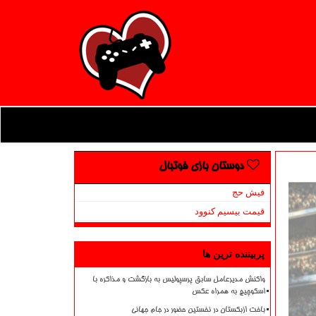
دوستان بازی فوتبال
فیش حج
قیمت بیسیم کنوود
پربیننده ترین ها
واکنش مدیرعامل سابق پرسپولیس به بازگشت و مذاکره با
اسکوچیچ به همراه عکس
باخت ازبکستان در نخستین حضور در جام جهانی