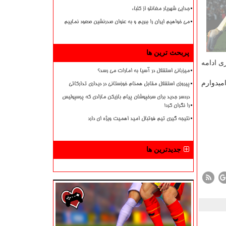
جدایی شهریار مغانلو از کلباء
می خواهیم ایران را ببریم و به عنوان صدرنشین صعود نماییم
پربحث ترین ها
ی ادامه
میزبانی استقلال در آسیا به امارات می رسد؟
میدوارم
پیروزی استقلال مقابل همنام خوزستانی در دیداری تدارکاتی
دردسر جدید برای سرخپوشان پیام بازیکن مازادی که پرسپولیس
را نگران کرد!
نتیجه گیری تیم فوتبال امید اهمیت ویژه ای دارد
جدیدترین ها