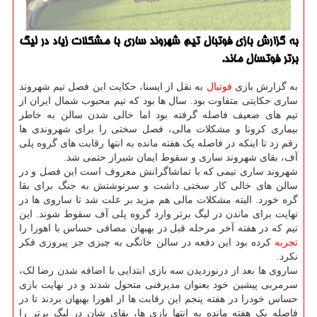
به گزارش بازی فوتبال تیم شهروند ساری با مشکلات زیاد در لیگ
برتر فوتسال ماند.
به گزارش بازی
فوتبال
به نقل از ایسنا، حکایت این فصل تیم شهروند
ساری حکایتی متفاوت بود. سال ها بود که تیم محبوب شمال ایران از
تیم های ضعیف فاصله گرفته بود اما خالی شدن سالن به خاطر
بیماری کرونا و مشکلات مالی، فصل سختی را برای شهروندی ها
رقم زد تا اینکه در فاصله یک هفته مانده به انتها رقابت های گروه پلی
آف، بقای شهروند ساری و سقوط ایمان شیراز حتمی شد.
شهروند ساری تیمی که با تماشاگرانش معروف است این فصل و در
سالن های خالی کار سختی داشت و سرنوشتش به جنگ برای بقا
گره خورد. البته مشکلات مالی هم مزید بر علت شد تا ساروی ها در
نهایت برای ماندن در لیگ برتر وارد گروه پلی آف سقوط شوند. این
تیم که در هفته آخر مرحله قبل در بهبهان مصافی حساس با اهورا را
تجربه
کرده بود این دفعه در سالن خانگی به چیزی جز پیروزی فکر
نکرد.
ساروی ها بعد از درنوردیدن سه بازی ابتدایی با اضافه شدن رضا لک،
سرمربی پیشین خود بعنوان مدیرفنی متحول شدند و در نهایت بازی
حساس خودرا در هفته پنجم این رقابت ها از اهورا بهبهان بردند تا در
فاصله یک هفته مانده به انتها بازی ها، بقای شان در لیگ برتر را