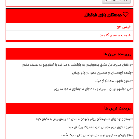
دوستان بازی فوتبال
فیش حج
قیمت بیسیم کنوود
پربیننده ترین ها
واکنش مدیرعامل سابق پرسپولیس به بازگشت و مذاکره با اسکوچیچ به همراه عکس
باخت ازبکستان در نخستین حضور در جام جهانی
جدایی شهریار مغانلو از کلباء
می خواهیم ایران را ببریم و به عنوان صدرنشین صعود نماییم
پربحث ترین ها
دردسر جدید برای سرخپوشان پیام بازیکن مازادی که پرسپولیس را نگران کرد!
نتیجه گیری تیم فوتبال امید اهمیت ویژه ای دارد
۲۴ بازیکن به اردوی تیم ملی فوتسال زنان دعوت شدند