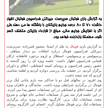
به گزارش بازی فوتبال سرپرست دبیرکلی فدراسیون فوتبال اظهار
داشت: 70 تا 80 درصد جرایم بازیکنان را باشگاه ها می دهند ولی
اگر با افزایش جرایم مالی، مبلغ از قرارداد بازیکن متخلف کسر
شود، مطمئنا بازدارنده خواهد بود.
به گزارش بازی
فوتبال
به نقل از ایسنا، منصور قنبرزاده، سرپرست
دبیرکلی فدراسیون فوتبال درباره اتفاقات دو دیدار سپاهان -
پرسپولیس و پرسپولیس- استقلال و لزوم برخورد قاطعانه ارکان
قضایی فدراسیون اظهار داشت: جلسه ویژه ای را روز گذشته با
حضور رئیس فدراسیون و روسای کمیته انضباطی، اخلاق و داوران
برگزار کردیم. در حقیقت یک بررسی دوباره کردیم و لطمه شناسی
کردیم که چند نتیجه داشت.
وی افزود: در سالهای قبل دو یا حداکثر سه بازی پایانی لیگ برتر
فوتبال در برگزاری شرایطی ویژه داشت. نمایندگان و ناظران ویژه
ای از کمیته اخلاق و انضباطی در این مسابقات حضور پیدا می کردند.
در این جلسه قرار شد پس از مسابقات انتخابی جام جهانی و شروع
مجدد مسابقات لیگ برتر، کارگروه نظارت ویژه برای برگزاری
مسابقات لیگ برتر فوتبال تشکیل گردد. اعضای این کارگروه روسای