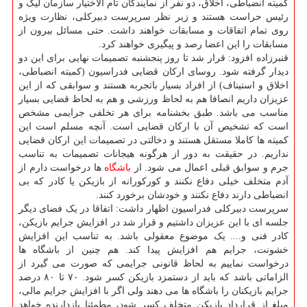
کمیته انضباطی، اخلاق، دو نفر از نمایندگان تام الاختیار سازمان لیگ و
رئیس حراست هستند و زیر نظر سرپرست دبیرکلی، نظارت ویژه
روی تمام اتفاقات و مسابقات خواهند داشت. حتی مسائل بیرون از
مسابقات را این اعضا رصد و پیگیری خواهند کرد.
قنبرزاده افزود: قرار شد تا روز پنجشنبه تصمیمات نهایی برای این دو
دیدار گرفته شود. روسای ارکان قضایی فدراسیون (کمیته انضباطی،
اخلاق و استیناف) از افراد بسیار باتجربه هستند و سوابقی که از این
عزیزان داریم انصافا هم به لحاظ ورزشی و هم به لحاظ قضایی بسیار
مناسب می باشد. طبق بخشنامه برای هر تخلفی جرایمی مشخص
است که تشخیص آن با ارکان قضایی است. آنچه مسلم است این
کمیته ها کاملا مستقل هستند و دخالتی در تصمیمات این ارکان قضایی
نداریم. در حقیقت به دور از هرگونه هیجانات تصمیمات به تناسب
جرم و سوابق قبلی اعمال می شود. از
باشگاه
ها درخواست دارم از
آدم متخلف خیلی دفاع نکنند و کورکورانه از بازیکن یا کادر که بی
انضباطی دارند دفاع نکنند و خودشان برخورد کنند.
سرپرست دبیرکلی فدراسیون اظهار داشت: اتفاقا در یک فضای دیگر
جلسه ای با این عزیزان داشتیم و قرار شد در افزایش جرایم بازیکن،
کادر فنی و.... یک موضوع معقولی باشد. به تناسب این افزایش
خشونت، جرایم هم افزایش پیدا کند. هم چنین از باشگاه ها
درخواست نماییم به لحاظ قانونی جرایمی که صورت می گیرد از
الزاماتی باشد که باید از دستمزد بازیکن کسر شود. ۷۰ تا ۸۰ درصد
جرایم بازیکنان را باشگاه ها می دهند ولی اگر با افزایش جرایم مالی،
مبلغ از قرارداد بازیکن متخلف کسر شود، مطمئنا بازدارنده خواهد