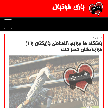
بازی فوتبال
منو
قنبرزاده:
باشگاه ها جرایم انضباطی بازیكنان را از
قراردادشان كسر كنند