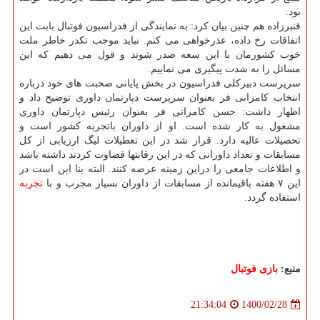
بود.
قنبرزاده هم چنین بیان کرد: به نمایندگی از فدراسیون فوتبال بابت این
اتفاقات رخ داده، عذرخواهی می کنم. نباید موجب تکدر خاطر ملت
خوب کشورمان با این سعه صدر شوند و قول می دهیم که این
مسائل را به شدت پیگیری می نماییم.
سرپرست دبیرکلی فدراسیون در بخش پایانی صحبت های خود درباره
انتخاب کامرانی فر بعنوان سرپرست دپارتمان داوری توضیح داد و
اظهار داشت: حسن کامرانی فر بعنوان رئیس دپارتمان داوری
مشغول به کار شده است. او از داوران باتجربه کشور است و
تحصیلات عالیه دارد. قرار شد در این تعطیلات لیگ ارزیابی از کل
مسابقات و تعداد داورانی که در این رقابتها قضاوت کردند داشته باشد
و اطلاعات جامعی را دراین زمینه عرضه کنند. البته بنا این است در
این ۷ هفته باقیمانده از مسابقات از داوران بسیار مجرب و با
تجربه
استفاده گردد.
منبع:
بازی فوتبال
1400/02/28
21:34:04