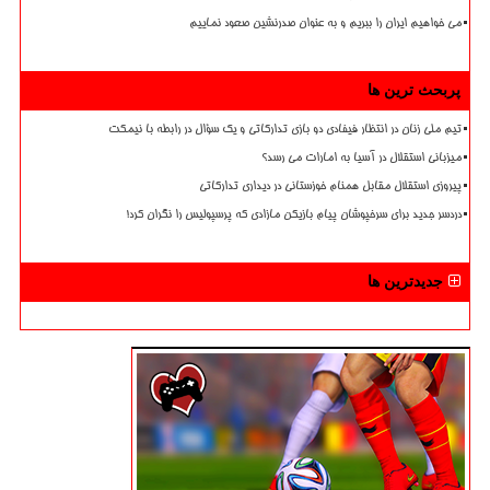
می خواهیم ایران را ببریم و به عنوان صدرنشین صعود نماییم
پربحث ترین ها
تیم ملی زنان در انتظار فیفادی دو بازی تدارکاتی و یک سؤال در رابطه با نیمکت
میزبانی استقلال در آسیا به امارات می رسد؟
پیروزی استقلال مقابل همنام خوزستانی در دیداری تدارکاتی
دردسر جدید برای سرخپوشان پیام بازیکن مازادی که پرسپولیس را نگران کرد!
جدیدترین ها