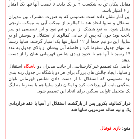
مقابل پیکان تن به شکست ۲ بر یک دادند تا نصیب آنها تنها یک امتیاز
از ۶ امتیاز باشد.
این آمار نشان داده است تصمیمی که به صورت مشترک بین مدیران
استقلال و سایپا اتخاذ شد تا کمالوند از نیمکت آبی به نیمکت نارنجی
منتقل شود، به نفع هیچیک از این دو تیم نبود و این تصمیمی دو سر
باخت بود؛ چون که پس از جدایی کمالوند از استقلال و پیوستن او به
سایپا، این دو تیم جمعاً از ۱۲ امتیاز تنها یک امتیاز گرفتند، سایپا رسماً
به انتهای جدول سقوط کرد و فاصله آبی پوشان از بالای جدول به عدد
۱۴ رسید تا آنها هم تا حدود زیادی شانس قهرمانی شان را از دست
بدهند.
حاصل یک تصمیم غیر کارشناسی از جانب مدیران دو
باشگاه
استقلال
و سایپا، ایجاد چالش های بزرگ برای هر دو باشگاه در جدول رده بندی
بود. تصمیمی که استقلال با از دست دادن شانس قهرمانی تاوان
سنگینی بابت آن پرداخت کرد و امکان دارد سایپا هم با سقوط به لیگ
یک متحمل تاوانی سنگین برای اتخاذ این تصمیم شود.
فراز کمالوند یکروز پس از بازگشت استقلال از آسیا با عقد قراردادی
یک و نیم ساله سرمربی سایپا شد
منبع:
بازی فوتبال