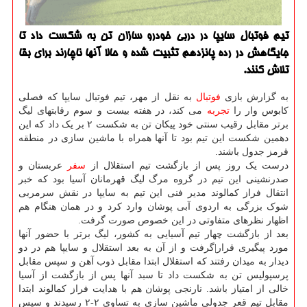
تیم فوتبال سایپا در دربی خودرو سازان تن به شکست داد تا
جایگاهش در رده پانزدهم تثبیت شده و حالا آنها ناچارند برای بقا
تلاش کنند.
به گزارش بازی
فوتبال
به نقل از مهر، تیم فوتبال سایپا که فصلی
کابوس وار را
تجربه
می کند، در هفته بیست و سوم رقابتهای لیگ
برتر مقابل رقیب سنتی خود پیکان تن به شکست ۲ بر یک داد که این
دهمین شکست این تیم بود تا آنها همراه با ماشین سازی در منطقه
قرمز جدول باشند.
درست یک روز پس از بازگشت تیم استقلال از
سفر
عربستان و
صدرنشینی این تیم در گروه مرگ لیگ قهرمانان آسیا بود که خبر
انتقال فراز کمالوند مدیر فنی این تیم به سایپا در نقش سرمربی
شوک بزرگی به اردوی آبی پوشان وارد کرد و در همان هنگام هم
اظهار نظرهای متفاوتی در این خصوص صورت گرفت.
بعد از بازگشت چهار تیم آسیایی به کشور، لیگ برتر با حضور آنها
مورد پیگیری قرار|گرفت و از آن به بعد استقلال و سایپا هم در دو
دیدار به میدان رفتند که استقلال ابتدا مقابل ذوب آهن و سپس مقابل
پرسپولیس تن به شکست داد تا سبد آنها پس از بازگشت از آسیا
خالی از امتیاز باشد. نارنجی پوشان هم با هدایت فراز کمالوند ابتدا
مقابل تیم قعر جدولی ماشین سازی به تساوی ۲-۲ رسیدند و سپس