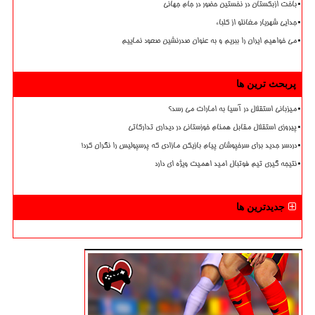
باخت ازبکستان در نخستین حضور در جام جهانی
جدایی شهریار مغانلو از کلباء
می خواهیم ایران را ببریم و به عنوان صدرنشین صعود نماییم
پربحث ترین ها
میزبانی استقلال در آسیا به امارات می رسد؟
پیروزی استقلال مقابل همنام خوزستانی در دیداری تدارکاتی
دردسر جدید برای سرخپوشان پیام بازیکن مازادی که پرسپولیس را نگران کرد!
نتیجه گیری تیم فوتبال امید اهمیت ویژه ای دارد
جدیدترین ها