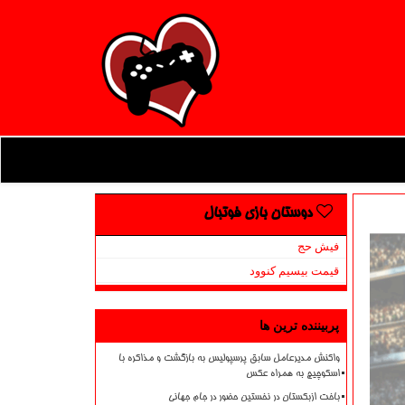
دوستان بازی فوتبال
فیش حج
قیمت بیسیم کنوود
پربیننده ترین ها
واکنش مدیرعامل سابق پرسپولیس به بازگشت و مذاکره با
اسکوچیچ به همراه عکس
باخت ازبکستان در نخستین حضور در جام جهانی