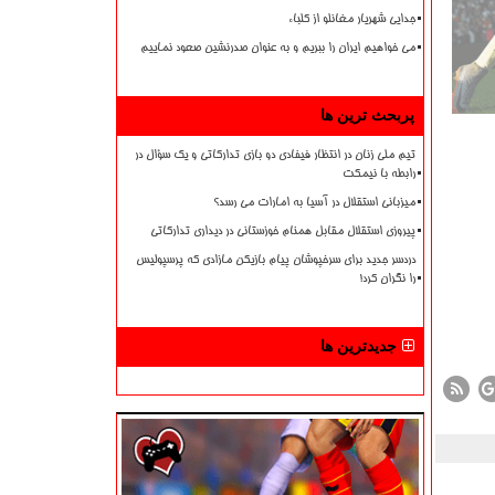
جدایی شهریار مغانلو از کلباء
می خواهیم ایران را ببریم و به عنوان صدرنشین صعود نماییم
پربحث ترین ها
تیم ملی زنان در انتظار فیفادی دو بازی تدارکاتی و یک سؤال در
رابطه با نیمکت
میزبانی استقلال در آسیا به امارات می رسد؟
پیروزی استقلال مقابل همنام خوزستانی در دیداری تدارکاتی
دردسر جدید برای سرخپوشان پیام بازیکن مازادی که پرسپولیس
را نگران کرد!
جدیدترین ها