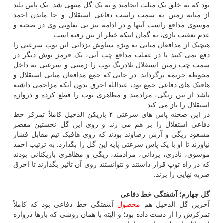
بود که به خلق یک مثلث انجامید و به یک گل منتهی شد. یک پاس بلند
از میانه زمین به سمت راست دفاعی استقلال و جا ماندن احمد
موسوی مدافع راست آبیها و در ادامه نیز بی تفاوتی وی در صحنه و
عدم تعقیب بازی، به گمان اینکه خطر از بین رفته است.
هیچیک از مدافعان میانی به ویژه سیاوش یزدانی این توپ سرعتی را
دفع نمی کنند تا در غفلت مدافع چپ آبی، یک قرمز پوش دیگر در
سمت چپ زمین استقلال بلادرنگ توپ را زمینی و سرعتی به داخل
محوطه جریمه برگرداند. در جایی که جمع مدافعان میانی استقلال و
هافبک های دفاعی جمع بود، عبدالله احرق بدون آنکه مزاحمی داشته
باشد از بین ریگی، مرادمند و مظاهری توپ را قطع کرده و دروازه
استقلال را باز می کند.
در این صحنه پاس های سرعتی ۳ بازیکن الدحیل کاملاً تمرکز خط
دفاعی استقلال را بر هم می زند و روی این گل نخستین مقصر
مسعود ریگی و آرش رضاوند بودند که روی هافبک تیم مقابل فشار
نیاورند تا او با یک پاس سرعتی پایه این گل را بگذارد. به ترتیب احمد
موسوی، نادری، یزدانی، مرادمند، ریگی و مظاهری بازیکنانی بودند
که در راه توپ قرار داشتند و نتوانستند روی آن تاثیر بگذارند تا احرق
ضربه نهایی را بزند.
گل چهارم؛ آشفتگی خط دفاعی
آخرین گل الدحیل هم
محصول
آشفتگی خط دفاعی بود که کاملاً
تمرکزش را از دست داده بود؛ و البته با همان روشی که بارها دروازه