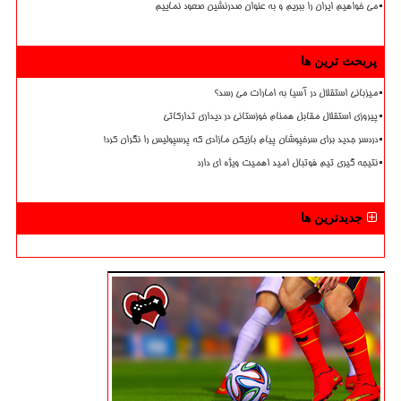
می خواهیم ایران را ببریم و به عنوان صدرنشین صعود نماییم
پربحث ترین ها
میزبانی استقلال در آسیا به امارات می رسد؟
پیروزی استقلال مقابل همنام خوزستانی در دیداری تدارکاتی
دردسر جدید برای سرخپوشان پیام بازیکن مازادی که پرسپولیس را نگران کرد!
نتیجه گیری تیم فوتبال امید اهمیت ویژه ای دارد
جدیدترین ها