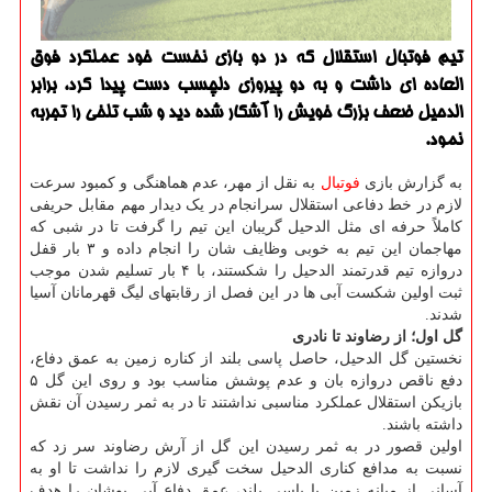
تیم فوتبال استقلال که در دو بازی نخست خود عملکرد فوق
العاده ای داشت و به دو پیروزی دلچسب دست پیدا کرد، برابر
الدحیل ضعف بزرگ خویش را آشکار شده دید و شب تلخی را تجربه
نمود.
به گزارش بازی
فوتبال
به نقل از مهر، عدم هماهنگی و کمبود سرعت
لازم در خط دفاعی استقلال سرانجام در یک دیدار مهم مقابل حریفی
کاملاً حرفه ای مثل الدحیل گریبان این تیم را گرفت تا در شبی که
مهاجمان این تیم به خوبی وظایف شان را انجام داده و ۳ بار قفل
دروازه تیم قدرتمند الدحیل را شکستند، با ۴ بار تسلیم شدن موجب
ثبت اولین شکست آبی ها در این فصل از رقابتهای لیگ قهرمانان آسیا
شدند.
گل اول؛ از رضاوند تا نادری
نخستین گل الدحیل، حاصل پاسی بلند از کناره زمین به عمق دفاع،
دفع ناقص دروازه بان و عدم پوشش مناسب بود و روی این گل ۵
بازیکن استقلال عملکرد مناسبی نداشتند تا در به ثمر رسیدن آن نقش
داشته باشند.
اولین قصور در به ثمر رسیدن این گل از آرش رضاوند سر زد که
نسبت به مدافع کناری الدحیل سخت گیری لازم را نداشت تا او به
آسانی از میانه زمین با پاسی بلند، عمق دفاع آبی پوشان را هدف