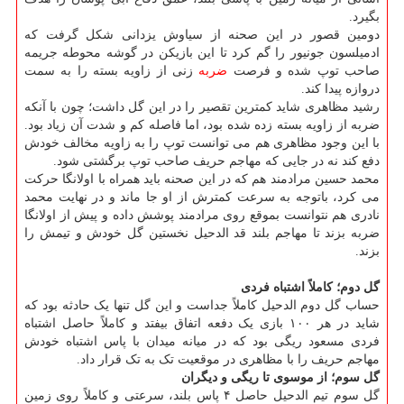
بگیرد.
دومین قصور در این صحنه از سیاوش یزدانی شکل گرفت که
ادمیلسون جونیور را گم کرد تا این بازیکن در گوشه محوطه جریمه
صاحب توپ شده و فرصت
ضربه
زنی از زاویه بسته را به سمت
دروازه پیدا کند.
رشید مظاهری شاید کمترین تقصیر را در این گل داشت؛ چون با آنکه
ضربه از زاویه بسته زده شده بود، اما فاصله کم و شدت آن زیاد بود.
با این وجود مظاهری هم می توانست توپ را به زاویه مخالف خودش
دفع کند نه در جایی که مهاجم حریف صاحب توپ برگشتی شود.
محمد حسین مرادمند هم که در این صحنه باید همراه با اولانگا حرکت
می کرد، باتوجه به سرعت کمترش از او جا ماند و در نهایت محمد
نادری هم نتوانست بموقع روی مرادمند پوشش داده و پیش از اولانگا
ضربه بزند تا مهاجم بلند قد الدحیل نخستین گل خودش و تیمش را
بزند.
گل دوم؛ کاملاً اشتباه فردی
حساب گل دوم الدحیل کاملاً جداست و این گل تنها یک حادثه بود که
شاید در هر ۱۰۰ بازی یک دفعه اتفاق بیفتد و کاملاً حاصل اشتباه
فردی مسعود ریگی بود که در میانه میدان با پاس اشتباه خودش
مهاجم حریف را با مظاهری در موقعیت تک به تک قرار داد.
گل سوم؛ از موسوی تا ریگی و دیگران
گل سوم تیم الدحیل حاصل ۴ پاس بلند، سرعتی و کاملاً روی زمین