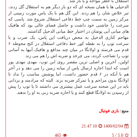
استقلال با خطر مواجه و یا باز شد.
الدحیلی ها با همان نسخه ای که دو بار دیگر هم به استقلال گل زدند،
تیر خلاص شان را هم زدند. این گل هم با یک پاس مورب زمینی از
مرکز زمین به سمت چپ خط دفاعی استقلال شروع شد. پاسی که
سرعت را چاشنی خود داشت و حاصل فضای خالی بود که هافبک
های میانی آبی پوشان در اختیار خط میانی الدحیل گذاشتند.
مهاجم کناری الدحیل به محض دریافت این پاس، یک ضرب و با
سرعت توپ را به نقطه کور خط دفاعی استقلال در کنج محوطه ۶
قدم می فرستد و اولانگا در میان چند مدافع و هافبک آبیها به آسانی
توپ را تصاحب کرده، می چرخد و ضربه اش را هم می زند.
اولین، آخرین و اصلی ترین مقصر روی این توپ، مهدی مهدی پور
است که ابتدا اجازه ارسال پاس از میانه زمین را می دهد و در آخر
هم با آنکه در ۶ قدم حضور داشت، اما پوشش مناسب را نداد تا
اولانگا بدون مزاحم و با تمرکز ضربه بزند. البته که مرادمند و یزدانی
باید در این صحنه سرعت عمل بیشتری می داشتند تا یا توپ را پیش
از رسیدن به اولانگا قطع کنند و یا اجازه ضربه زنی به او را ندهند.
منبع:
بازی فوتبال
1400/02/04
21:47:10
465
5
/
5.0