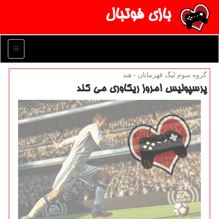
بازی فوتبال
منو
گروه سوم لیگ قهرمانان - هند
پرسپولیس امروز ریكاوری می كند