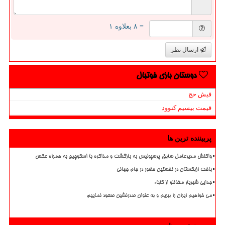
= ۸ بعلاوه ۱
ارسال نظر
دوستان بازی فوتبال
فیش حج
قیمت بیسیم کنوود
پربیننده ترین ها
واکنش مدیرعامل سابق پرسپولیس به بازگشت و مذاکره با اسکوچیچ به همراه عکس
باخت ازبکستان در نخستین حضور در جام جهانی
جدایی شهریار مغانلو از کلباء
می خواهیم ایران را ببریم و به عنوان صدرنشین صعود نماییم