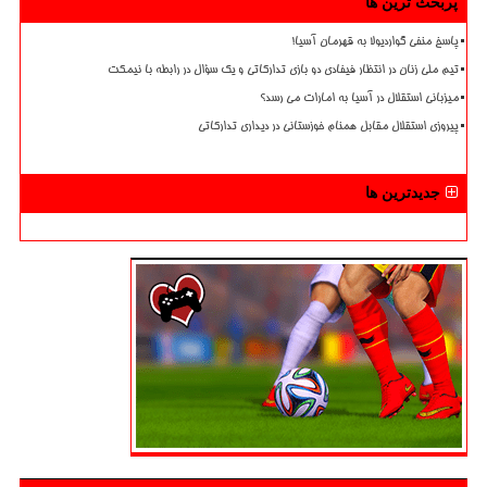
پربحث ترین ها
پاسخ منفی گواردیولا به قهرمان آسیا!
تیم ملی زنان در انتظار فیفادی دو بازی تدارکاتی و یک سؤال در رابطه با نیمکت
میزبانی استقلال در آسیا به امارات می رسد؟
پیروزی استقلال مقابل همنام خوزستانی در دیداری تدارکاتی
جدیدترین ها