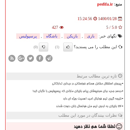
منبع:
pesfifa.ir
1400/01/28
15:24:56
427
5
/
5.0
تگهای خبر:
بازی
,
بازیكن
,
باشگاه
,
پرسپولیس
این مطلب را می پسندید؟
(0)
(1)
تازه ترین مطالب مرتبط
پیروزی استقلال مقابل همنام خوزستانی در دیداری تدارکاتی
دردسر جدید برای سرخپوشان پیام بازیکن مازادی که پرسپولیس را نگران کرد!
نتیجه گیری تیم فوتبال امید اهمیت ویژه ای دارد
۲۴ بازیکن به اردوی تیم ملی فوتسال زنان دعوت شدند
نظرات بینندگان در مورد این مطلب
لطفا شما هم
نظر دهید