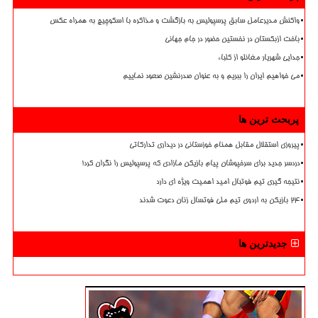
واکنش مدیرعامل سابق پرسپولیس به بازگشت و مذاکره با اسکوچیچ به همراه عکس
باخت ازبکستان در نخستین حضور در جام جهانی
جدایی شهریار مغانلو از کلباء
می خواهیم ایران را ببریم و به عنوان صدرنشین صعود نماییم
پربحث ترین ها
پیروزی استقلال مقابل همنام خوزستانی در دیداری تدارکاتی
دردسر جدید برای سرخپوشان پیام بازیکن مازادی که پرسپولیس را نگران کرد!
نتیجه گیری تیم فوتبال امید اهمیت ویژه ای دارد
۲۴ بازیکن به اردوی تیم ملی فوتسال زنان دعوت شدند
جدیدترین ها