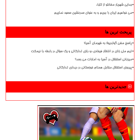
جدایی شهریار مغانلو از کلباء
می خواهیم ایران را ببریم و به عنوان صدرنشین صعود نماییم
پربحث ترین ها
پاسخ منفی گواردیولا به قهرمان آسیا!
تیم ملی زنان در انتظار فیفادی دو بازی تدارکاتی و یک سؤال در رابطه با نیمکت
میزبانی استقلال در آسیا به امارات می رسد؟
پیروزی استقلال مقابل همنام خوزستانی در دیداری تدارکاتی
جدیدترین ها