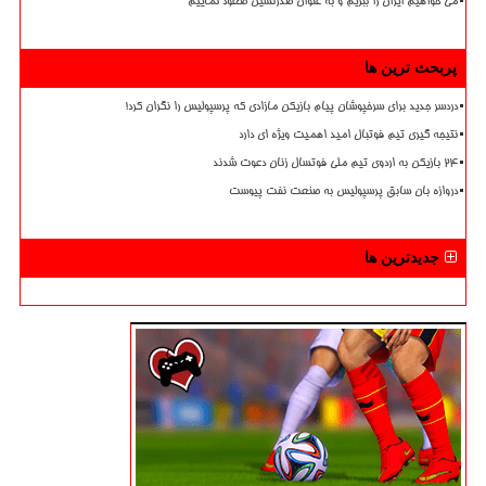
می خواهیم ایران را ببریم و به عنوان صدرنشین صعود نماییم
پربحث ترین ها
دردسر جدید برای سرخپوشان پیام بازیکن مازادی که پرسپولیس را نگران کرد!
نتیجه گیری تیم فوتبال امید اهمیت ویژه ای دارد
۲۴ بازیکن به اردوی تیم ملی فوتسال زنان دعوت شدند
دروازه بان سابق پرسپولیس به صنعت نفت پیوست
جدیدترین ها