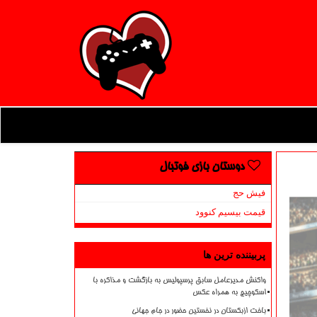
دوستان بازی فوتبال
فیش حج
قیمت بیسیم کنوود
پربیننده ترین ها
واکنش مدیرعامل سابق پرسپولیس به بازگشت و مذاکره با
اسکوچیچ به همراه عکس
باخت ازبکستان در نخستین حضور در جام جهانی