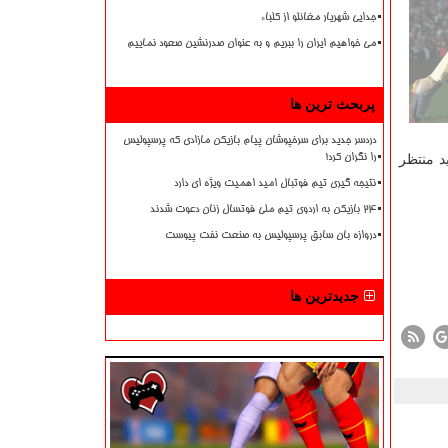
جدایی شهریار مغانلو از کلباء
می خواهیم ایران را ببریم و به عنوان صدرنشین صعود نماییم
پربحث ترین ها
دردسر جدید برای سرخپوشان پیام بازیکن مازادی که پرسپولیس
 باید منتظر
را نگران کرد!
نتیجه گیری تیم فوتبال امید اهمیت ویژه ای دارد
۲۴ بازیکن به اردوی تیم ملی فوتسال زنان دعوت شدند
دروازه بان سابق پرسپولیس به صنعت نفت پیوست
جدیدترین ها