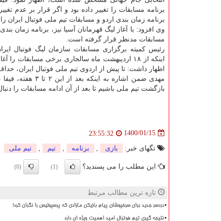
برنامه مسابقات را تغییر داده بود و اگر قرار بر عدم تغییر
برنامه زمان بندی اردو و مسابقات تیم ملی فوتبال ایران را
وی افزود: با آغاز لیگ قهرمانان آسیا نیز، برنامه زمان بند
مسابقات مدنظر قرار گرفته است.
رئیس کمیته برگزاری مسابقات سازمان لیگ فوتبال ایران
اینکه از ۱۸ اردیبهشت ماه سالجاری برخی مسابقات را آ
اظهار داشت: تا پیش از اردوی تیم ملی فوتبال ایران، حداقل ۲ تا سه هفته از مسابقات را برگزار خواهیم ک
مهدی ضمن اشاره ب
بازگشت تیم ملی باشیم تا بعد از آن ادامه مسابقات را دنبال 
1400/01/15
23:55:32
تگهای خبر:
بازی
,
برنامه
,
تیم
,
تیم ملی
این مطلب را می پسندید؟
(0)
(1)
تازه ترین مطالب مرتبط
دردسر جدید برای سرخپوشان پیام بازیکن مازادی که پرسپولیس را نگران کرد!
نتیجه گیری تیم فوتبال امید اهمیت ویژه ای دارد