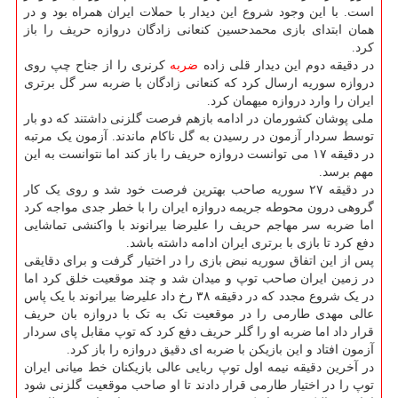
است. با این وجود شروع این دیدار با حملات ایران همراه بود و در
همان ابتدای بازی محمدحسین کنعانی زادگان دروازه حریف را باز
کرد.
در دقیقه دوم این دیدار قلی زاده
ضربه
کرنری را از جناح چپ روی
دروازه سوریه ارسال کرد که کنعانی زادگان با ضربه سر گل برتری
ایران را وارد دروازه میهمان کرد.
ملی پوشان کشورمان در ادامه بازهم فرصت گلزنی داشتند که دو بار
توسط سردار آزمون در رسیدن به گل ناکام ماندند. آزمون یک مرتبه
در دقیقه ۱۷ می توانست دروازه حریف را باز کند اما نتوانست به این
مهم برسد.
در دقیقه ۲۷ سوریه صاحب بهترین فرصت خود شد و روی یک کار
گروهی درون محوطه جریمه دروازه ایران را با خطر جدی مواجه کرد
اما ضربه سر مهاجم حریف را علیرضا بیرانوند با واکنشی تماشایی
دفع کرد تا بازی با برتری ایران ادامه داشته باشد.
پس از این اتفاق سوریه نبض بازی را در اختیار گرفت و برای دقایقی
در زمین ایران صاحب توپ و میدان شد و چند موقعیت خلق کرد اما
در یک شروع مجدد که در دقیقه ۳۸ رخ داد علیرضا بیرانوند با یک پاس
عالی مهدی طارمی را در موقعیت تک به تک با دروازه بان حریف
قرار داد اما ضربه او را گلر حریف دفع کرد که توپ مقابل پای سردار
آزمون افتاد و این بازیکن با ضربه ای دقیق دروازه را باز کرد.
در آخرین دقیقه نیمه اول توپ ربایی عالی بازیکنان خط میانی ایران
توپ را در اختیار طارمی قرار دادند تا او صاحب موقعیت گلزنی شود