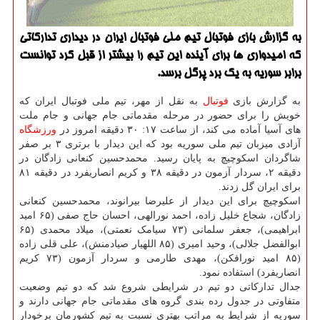
به گزارش بازی فوتبال تیم ملی فوتبال ایران در دیداری تدارکاتی
که امیدواری ها برای آینده این تیم را بیشتر از قبل کرد توانست
برابر سوریه به یک برد پرگل برسد.
به گزارش بازی
فوتبال
به نقل از مهر، تیم ملی فوتبال ایران که
خویش را برای حضور در مرحله مقدماتی جام جهانی و جام ملت
های آسیا آماده می کند، از ساعت ۱۷: ۳۰ دقیقه امروز در
ورزشگاه
آزادی میزبان تیم ملی سوریه بود که این دیدار با برتری ۳ بر صفر
شاگردان اسکوچیچ به پایان رسید. محمدحسین کنعانی زادگان در
دقیقه ۲، سردار آزمون در دقیقه ۳۸ و کریم انصاریفرد در دقیقه ۸۱
برای ایران گل زدند.
اسکوچیچ برای این دیدار از علیرضا بیرانوند، محمدحسین کنعانی
زادگان، شجاع خلیل زاده، احمد نورالهی، احسان حاج صفی (۶۵ امید
ابراهیمی)، جعفر سلمانی (۷۳ سیامک نعمتی)، میلاد محمدی (۶۵
ابوالفضل جلالی)، وحید امیری (۸۵ اللهیار صیادمنش)، علی قلی زاده
(۸۵ امید نورافکن)، مهدی طارمی و سردار آزمون (۷۳ کریم
انصاریفرد) استفاده نمود.
جدال تدارکاتی دو تیم در شرایطی شروع شد که دو تیم وضعیت
متفاوتی در جدول رده بندی گروه های مقدماتی جام جهانی دارند و
سوریه از شرایط به مراتب بهتری نسبت به تیم کشورمان برخودار