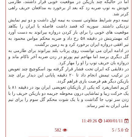
اما در حالیکه چند بازیکن در موقعیت خوبی قرار داشتند، طارمی
خودش به توپ ضربه زد که بعد از برخورد به مدافعان حریف راهی
کرنر شد.
نیمه دوم شرایط متفاوتی نسبت به نیمه اول داشت و دو تیم نمایش
نزدیکی داشتند. سوریه که قصد داشت فاصله با ایران را بکاهد
موقعیت های خوبی را برای باز کردن دروازه بیرانوند به دست آورد
که مهمترینش در دقیقه ۵۸ رخ داد و ضربه محکم مواس محمود به
تیر افقی دروازه ایران برخورد کرد و به زمین برگشت.
در ادامه ایران می توانست روی پرتاب بلند بیرانوند برای طارمی به
گل دیگری برسد اما مهاجم تیم پورتو در زدن ضربه آخر ناکام ماند و
دروازه بان حریف توپ را او را مهار کرد.
در دقایقی که ایران تحت فشار قرار گرفته بود اسکوچیچ چند تعویض
در ترکیب تیمش انجام داد تا ۲۰ دقیقه پایانی این دیدار برای چند
بازیکن دیگر هم فرصت بازی فراهم گردد.
کریم انصاریفرد که یکی از بازیکنان تعویضی ایران بود در دقیقه ۸۱ با
یک حرکت زیبا و تماشایی درون محوطه جریمه دو بازیکن حریف را با
زدن سر توپ جا گذاشت و با یک شوت محکم گل سوم را برای تیم
ملی ایران به ثمر رساند.
1400/01/11
11:49:26
582
5
/
5.0