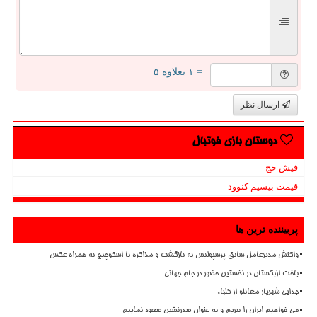
= ۱ بعلاوه ۵
ارسال نظر
دوستان بازی فوتبال
فیش حج
قیمت بیسیم کنوود
پربیننده ترین ها
واکنش مدیرعامل سابق پرسپولیس به بازگشت و مذاکره با اسکوچیچ به همراه عکس
باخت ازبکستان در نخستین حضور در جام جهانی
جدایی شهریار مغانلو از کلباء
می خواهیم ایران را ببریم و به عنوان صدرنشین صعود نماییم