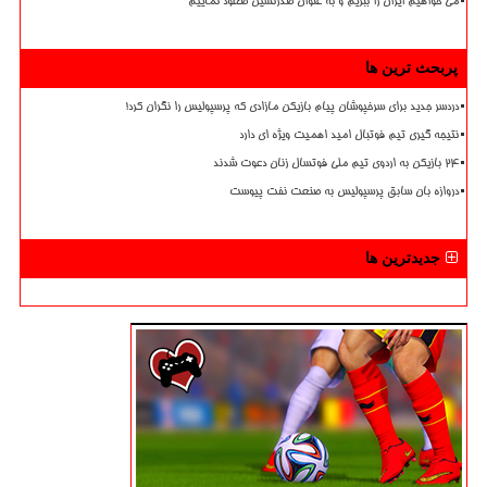
می خواهیم ایران را ببریم و به عنوان صدرنشین صعود نماییم
پربحث ترین ها
دردسر جدید برای سرخپوشان پیام بازیکن مازادی که پرسپولیس را نگران کرد!
نتیجه گیری تیم فوتبال امید اهمیت ویژه ای دارد
۲۴ بازیکن به اردوی تیم ملی فوتسال زنان دعوت شدند
دروازه بان سابق پرسپولیس به صنعت نفت پیوست
جدیدترین ها