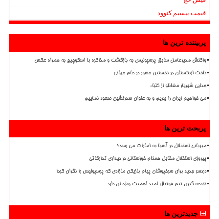
قیمت بیسیم کنوود
پربیننده ترین ها
واکنش مدیرعامل سابق پرسپولیس به بازگشت و مذاکره با اسکوچیچ به همراه عکس
باخت ازبکستان در نخستین حضور در جام جهانی
جدایی شهریار مغانلو از کلباء
می خواهیم ایران را ببریم و به عنوان صدرنشین صعود نماییم
پربحث ترین ها
میزبانی استقلال در آسیا به امارات می رسد؟
پیروزی استقلال مقابل همنام خوزستانی در دیداری تدارکاتی
دردسر جدید برای سرخپوشان پیام بازیکن مازادی که پرسپولیس را نگران کرد!
نتیجه گیری تیم فوتبال امید اهمیت ویژه ای دارد
جدیدترین ها