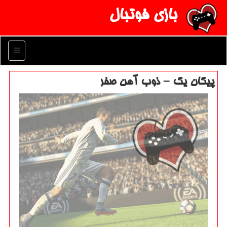
بازی فوتبال
منو
پیكان یك – ذوب آهن صفر