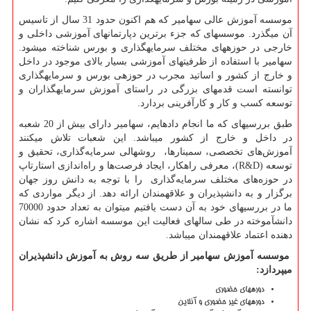
موسسه آموزش عالی سهامیر که هم اکنون حدود 31 سال از تاسیس
آن می­گذرد. موسسه­ای که جزء برترین دپارتمان­های آموزشی داخلی و
خارجی در حوزه­های مختلف سرمایه­گذاری و بورس شناخته می­شود.
سهامیر با استفاده از ظرفیت­های­ آموزشی بسیار بالای موجود در داخل
و خارج از کشور و اساتید مجرب در حوزه­ی بورس و سرمایه­گذاری
توانسته است قدم­های بزرگی در راستای آموزش سرمایه­گذاران و
توسعه کسب و کار و کارآفرینی بردارد.
طبق بررسی­های که ما انجام داده­ایم، سهامیر دارای بیش از 20 شعبه
در داخل و خارج از کشور می­باشد. این شعبات تلاش می­کنند
آموزش‌های تخصصی، سمینارها، روش­هالی سرمایه‌گذاری، تحقیق و
توسعه (
R&D
)، معرفی راهکار، ایجاد فرصت‌ها و راه‌اندازی استارتاپ‌
در حوزه‌های مختلف سرمایه‌گذاری را با توجه به دانش روز جهان
برگزار و به دانش­پذیران و علاقه­مندان ارائه دهد. از دیگر مواردی که
ما در بررسی­های خود به آن دست یافتیم میتوان به تعداد حدود 70000
دانش­آموخته در طی سال­های فعالیت این موسسه اشاره کرد که نشان
دهنده اعتماد علاقه­مندان می­باشد.
موسسه آموزش سهامیر از طریق سه روش به آموزش دانش­پذیران
می­پردازد:
دوره­های حضوری
دوره­های غیر حضوری و آنلاین