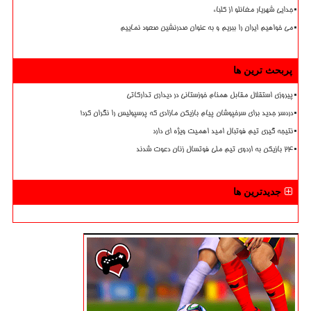
جدایی شهریار مغانلو از کلباء
می خواهیم ایران را ببریم و به عنوان صدرنشین صعود نماییم
پربحث ترین ها
پیروزی استقلال مقابل همنام خوزستانی در دیداری تدارکاتی
دردسر جدید برای سرخپوشان پیام بازیکن مازادی که پرسپولیس را نگران کرد!
نتیجه گیری تیم فوتبال امید اهمیت ویژه ای دارد
۲۴ بازیکن به اردوی تیم ملی فوتسال زنان دعوت شدند
جدیدترین ها