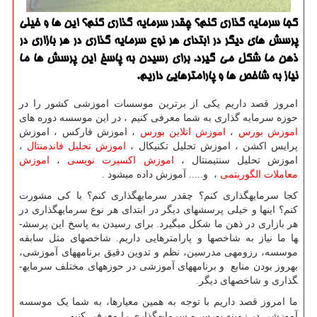
كجا سرمایه گذاری كنم؟ چقدر سرمایه گذاری كنم؟ این ها و خیلی
پرسش های دیگر در ابتدای هر نوع سرمایه گذاری در هر بازاری در
ذهن ما شكل می گیرد. برای رسیدن به پاسخ این پرسش ها ما
نیاز به شاخص ها و پارامترهایی داریم.
امروز قصد داریم یکی از برترین موسسات اموزشی کشور را در
حوزه سرمایه گذاری به شما معرفی کنیم ، در این موسسه دوره های
اموزش بورس
،
اموزش انلاین بورس
، اموزش فارکس ، اموزش
پرایس اکشن ، اموزش تحلیل تکنیکال ،
اموزش تحلیل فاندمنتال
،
اموزش تحلیل سنتیمنتال ،
اموزش اکسپرت نویسی
،
اموزش
معاملات الگوریتمی
، و..... آموزش داده میشود .
کجا سرمایه­گذاری کنم؟ چقدر سرمایه­گذاری کنم؟ با کی مشورت
کنم؟ این­ها و خیلی پرسش­های دیگر در ابتدای هر نوع سرمایه­گذاری در
هر بازاری در ذهن ما شکل­ می­گیرد. برای رسیدن به پاسخ این پرسش­
ها ما نیاز به شاخص­ها و پارامترهایی داریم. شاخص­های مثل سابقه
موسسه، رزومه­ی مدرسین، نظم و تدوین دقیق برنامه­های آموزشی،
به­روز بودن منابع و برنامه­های آموزشی در حوزه­های مختلف سرمایه­
گذاری و شاخص­های دیگر.
ما امروز قصد داریم با توجه به همین معیارها، به شما یک موسسه
آموزشی در زمینه بورس و سرمایه­گذاری را معرفی کنیم.