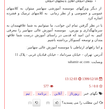
دورهای آموزشی آفلاین و بسته­های آموزشی
از دیگر ویژگی­های موسسه آموزشی سهامیر می­توان به کلاس­های
عمومی و خصوصی و از نظر زمانی به کلاس­های ترمیک و فشرده
اشاره کرد.
با در نظر گرفتن تمام این جوانب، ما می­توانیم به شما علاقه­مندان به
سرمایه­گذاری و بورس، موسسه آموزش عالی سهامیر را معرفی
کنیم. به این امید که قدمی در راستای آموزش درست شما علاقه­
مندان و توسعه کسب­و­کار برداشته باشیم.
و اما راه­های ارتباطی با موسسه آموزش عالی سهامیر:
آدرس: تهران – خیابان میرداماد – خیابان قبادیان غربی - پلاک 11
وب­سایت:
sahamir-ac.com
1399/12/18
13:12:03
577
5
/
0.0
تگهای خبر:
رپورتاژ
,
آنلاین
,
برنامه
,
تیم
این مطلب را می پسندید؟
(1)
(0)