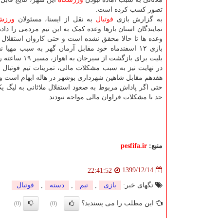
تصور کسب کرده است.
به گزارش بازی
فوتبال
به نقل از ایسنا، مسئولان
ورزش
نمایندگان استان بارها وعده کمک به این تیم مردمی را داده 
وعده ها تا حالا محقق نشده است و حتی کاروان استقلال مل
بازی ۱۲ اسفندماه خود مقابل آرمان گهر به سبب مهیا 
بلیت برای بازگشت از سیرجان به اهواز، مسیر ۱۹ ساعته را با اتوبوس طی کرد.
در نهایت نیز به سبب مشکلات مالی، تمرینات تیم فوتبال ا
هفدهم مقابل شاهین شهرداری بوشهر در هاله ابهام است و اح
حتی اگر پاداش مربوط به صعود استقلال ملاثانی به لیگ یک
حد با مشکلات فراوان مالی مواجه نبودند.
منبع:
pesfifa.ir
1399/12/14
22:41:52
تگهای خبر:
بازی
,
تیم
,
دسته
,
فوتبال
این مطلب را می پسندید؟
(0)
(0)