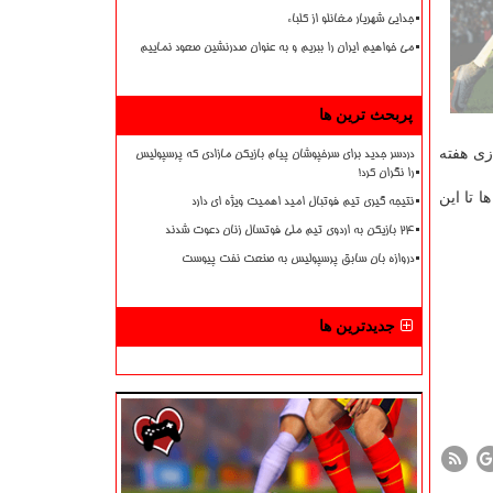
جدایی شهریار مغانلو از کلباء
می خواهیم ایران را ببریم و به عنوان صدرنشین صعود نماییم
پربحث ترین ها
زی هفته
دردسر جدید برای سرخپوشان پیام بازیکن مازادی که پرسپولیس
را نگران کرد!
 تا این
نتیجه گیری تیم فوتبال امید اهمیت ویژه ای دارد
۲۴ بازیکن به اردوی تیم ملی فوتسال زنان دعوت شدند
دروازه بان سابق پرسپولیس به صنعت نفت پیوست
جدیدترین ها