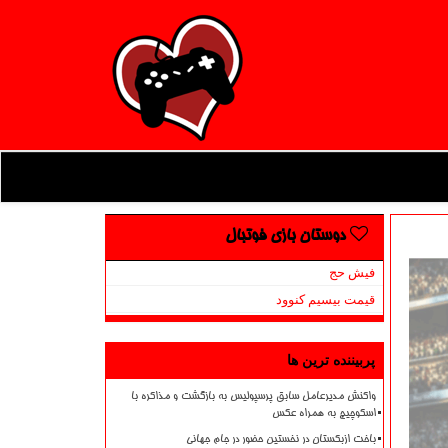
دوستان بازی فوتبال
فیش حج
قیمت بیسیم کنوود
پربیننده ترین ها
واکنش مدیرعامل سابق پرسپولیس به بازگشت و مذاکره با
اسکوچیچ به همراه عکس
باخت ازبکستان در نخستین حضور در جام جهانی