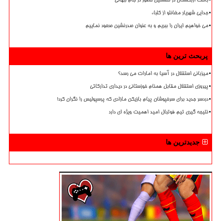
باخت ازبکستان در نخستین حضور در جام جهانی
جدایی شهریار مغانلو از کلباء
می خواهیم ایران را ببریم و به عنوان صدرنشین صعود نماییم
پربحث ترین ها
میزبانی استقلال در آسیا به امارات می رسد؟
پیروزی استقلال مقابل همنام خوزستانی در دیداری تدارکاتی
دردسر جدید برای سرخپوشان پیام بازیکن مازادی که پرسپولیس را نگران کرد!
نتیجه گیری تیم فوتبال امید اهمیت ویژه ای دارد
جدیدترین ها