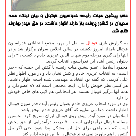
عضو پیشین هیات رئیسه فدراسیون فوتبال با بیان اینکه همه
مدیران در کشور پرونده باز دارند اظهار داشت: در حق حیدر بهاروند
ظلم شد.
به گزارش بازی
فوتبال
به نقل از مهر، مجمع انتخاباتی فدراسیون
فوتبال بامداد امروز یکشنبه در سالن اجلاس سران برگزار شد و در
انتها رای گیری مرحله دوم شهاب الدین عزیزی خادم با کسب ۴۹ رای
بعنوان رئیس آینده این فدراسیون انتخاب گردید.
محمود اسلامیان عضو پیشین هیات رئیسه با گفتن این جمله که «خیر
است» به انتخاب عزیزی خادم واکنش نشان داد و در مورد اظهار نظر
علی کریمی که گفته بود انتخابات مهندسی شده است اظهار داشت:
هر کسی نظر خودش را دارد. اینجا مجمعی است که ۸۷ عضو دارد و
همه آنها درگیر فوتبال هستند. هر انتخاباتی هم لابی های خاص خودش
را دارد.
وی در مورد انتخاب عزیزی خادم بعنوان رئیس آینده فدراسیون فوتبال
اظهار داشت: دعا می نماییم که آقای عزیزی خادم موفق باشد.
اسلامیان در مورد آینده پیش روی فوتبال ایران تصریح کرد: نخستین
مساله فوتبال درآمدزایی است. ۷۰ درصد درآمدزایی از حق پخش
است که باید راهی برای حل این مشکل پیدا شود. حتی اگر بیل
گیتس را هم بیاورید نمی تواند فوتبال را با این هزینه اداره کند.