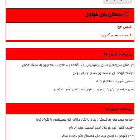
دوستان بازی فوتبال
فیش حج
قیمت بیسیم کنوود
پربیننده ترین ها
واکنش مدیرعامل سابق پرسپولیس به بازگشت و مذاکره با اسکوچیچ به همراه عکس
باخت ازبکستان در نخستین حضور در جام جهانی
جدایی شهریار مغانلو از کلباء
می خواهیم ایران را ببریم و به عنوان صدرنشین صعود نماییم
پربحث ترین ها
دردسر جدید برای سرخپوشان پیام بازیکن مازادی که پرسپولیس را نگران کرد!
نتیجه گیری تیم فوتبال امید اهمیت ویژه ای دارد
۲۴ بازیکن به اردوی تیم ملی فوتسال زنان دعوت شدند