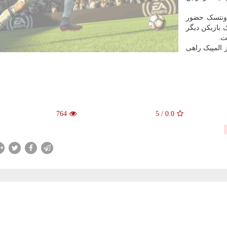
دونتسک حضور
 بازیکن دیگر
ت.
 با مبلغ ۳۶۰ هزار دلار از المپیک راهی
764
5
/
0.0