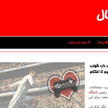
ال
رپورتاژ
درباره بازی فوتبال
ر دارد شهاب
 تا اختتام
به نقل از مهر و به نقل از سایت «tribuna»،
» رئیس
باشگاه
فید برای این
 لیگ اوکراین