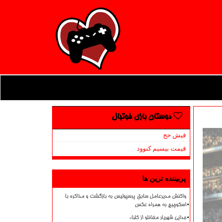
دوستان بازی فوتبال
فیش حج
قیمت بیسیم کنوود
پربیننده ترین ها
واکنش مدیرعامل سابق پرسپولیس به بازگشت و مذاکره با
اسکوچیچ به همراه عکس
جدایی شهریار مغانلو از کلباء