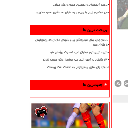
باخت ازبکستان در نخستین حضور در جام جهانی
می خواهیم ایران را ببریم و به عنوان صدرنشین صعود نماییم
پربحث ترین ها
دردسر جدید برای سرخپوشان پیام بازیکن مازادی که پرسپولیس
را نگران کرد!
نتیجه گیری تیم فوتبال امید اهمیت ویژه ای دارد
۲۴ بازیکن به اردوی تیم ملی فوتسال زنان دعوت شدند
دروازه بان سابق پرسپولیس به صنعت نفت پیوست
جدیدترین ها