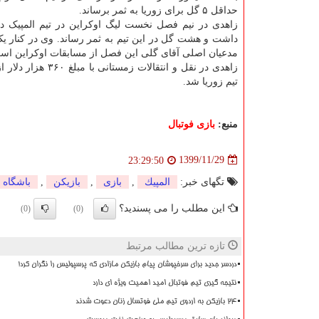
حداقل ۵ گل برای زوریا به ثمر برساند.
زاهدی در نیم فصل نخست لیگ اوکراین در تیم المپیک 
داشت و هشت گل در این تیم به ثمر رساند. وی در کنار یک
مدعیان اصلی آقای گلی این فصل از مسابقات اوکراین اس
زاهدی در نقل و انتقالات زمستانی
تیم زوریا شد.
منبع:
بازی فوتبال
1399/11/29
23:29:50
تگهای خبر:
المپیك
,
بازی
,
بازیكن
,
باشگاه
این مطلب را می پسندید؟
(0)
(0)
تازه ترین مطالب مرتبط
دردسر جدید برای سرخپوشان پیام بازیکن مازادی که پرسپولیس را نگران کرد!
نتیجه گیری تیم فوتبال امید اهمیت ویژه ای دارد
۲۴ بازیکن به اردوی تیم ملی فوتسال زنان دعوت شدند