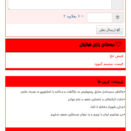
= ۶ بعلاوه ۲
ارسال نظر
دوستان بازی فوتبال
فیش حج
قیمت بیسیم کنوود
پربیننده ترین ها
واکنش مدیرعامل سابق پرسپولیس به بازگشت و مذاکره با اسکوچیچ به همراه عکس
باخت ازبکستان در نخستین حضور در جام جهانی
جدایی شهریار مغانلو از کلباء
می خواهیم ایران را ببریم و به عنوان صدرنشین صعود نماییم