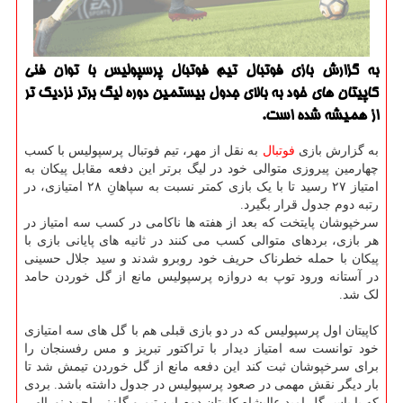
به گزارش بازی فوتبال تیم فوتبال پرسپولیس با توان فنی
کاپیتان های خود به بالای جدول بیستمین دوره لیگ برتر نزدیک تر
از همیشه شده است.
به گزارش بازی
فوتبال
به نقل از مهر، تیم فوتبال پرسپولیس با کسب
چهارمین پیروزی متوالی خود در لیگ برتر این دفعه مقابل پیکان به
امتیاز ۲۷ رسید تا با یک بازی کمتر نسبت به سپاهانِ ۲۸ امتیازی، در
رتبه دوم جدول قرار بگیرد.
سرخپوشان پایتخت که بعد از هفته ها ناکامی در کسب سه امتیاز در
هر بازی، بردهای متوالی کسب می کنند در ثانیه های پایانی بازی با
پیکان با حمله خطرناک حریف خود روبرو شدند و سید جلال حسینی
در آستانه ورود توپ به دروازه پرسپولیس مانع از گل خوردن حامد
لک شد.
کاپیتان اول پرسپولیس که در دو بازی قبلی هم با گل های سه امتیازی
خود توانست سه امتیاز دیدار با تراکتور تبریز و مس رفسنجان را
برای سرخپوشان ثبت کند این دفعه مانع از گل خوردن تیمش شد تا
بار دیگر نقش مهمی در صعود پرسپولیس در جدول داشته باشد. بردی
که با پاس گل امید عالیشاه کاپیتان دوم این تیم و گلزنی احمد نورالهی