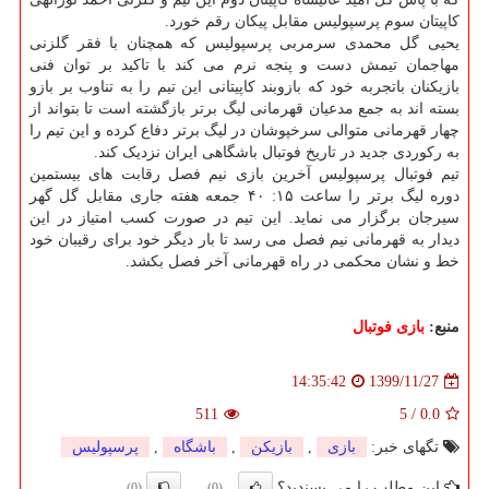
کاپیتان سوم پرسپولیس مقابل پیکان رقم خورد.
یحیی گل محمدی سرمربی پرسپولیس که همچنان با فقر گلزنی
مهاجمان تیمش دست و پنجه نرم می کند با تاکید بر توان فنی
بازیکنان باتجربه خود که بازوبند کاپیتانی این تیم را به تناوب بر بازو
بسته اند به جمع مدعیان قهرمانی لیگ برتر بازگشته است تا بتواند از
چهار قهرمانی متوالی سرخپوشان در لیگ برتر دفاع کرده و این تیم را
به رکوردی جدید در تاریخ فوتبال باشگاهی ایران نزدیک کند.
تیم فوتبال پرسپولیس آخرین بازی نیم فصل رقابت های بیستمین
دوره لیگ برتر را ساعت ۱۵: ۴۰ جمعه هفته جاری مقابل گل گهر
سیرجان برگزار می نماید. این تیم در صورت کسب امتیاز در این
دیدار به قهرمانی نیم فصل می رسد تا بار دیگر خود برای رقیبان خود
خط و نشان محکمی در راه قهرمانی آخر فصل بکشد.
منبع:
بازی فوتبال
1399/11/27
14:35:42
511
5
/
0.0
تگهای خبر:
بازی
,
بازیكن
,
باشگاه
,
پرسپولیس
این مطلب را می پسندید؟
(0)
(0)