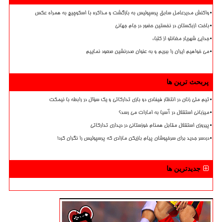
واکنش مدیرعامل سابق پرسپولیس به بازگشت و مذاکره با اسکوچیچ به همراه عکس
باخت ازبکستان در نخستین حضور در جام جهانی
جدایی شهریار مغانلو از کلباء
می خواهیم ایران را ببریم و به عنوان صدرنشین صعود نماییم
پربحث ترین ها
تیم ملی زنان در انتظار فیفادی دو بازی تدارکاتی و یک سؤال در رابطه با نیمکت
میزبانی استقلال در آسیا به امارات می رسد؟
پیروزی استقلال مقابل همنام خوزستانی در دیداری تدارکاتی
دردسر جدید برای سرخپوشان پیام بازیکن مازادی که پرسپولیس را نگران کرد!
جدیدترین ها