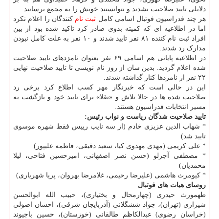
دلایلی تایید صلاحیت نشدند و نتوانستند خویش را به مجمع برسانند.
هر چند فدراسیون فوتبال اسامی کامل
ثبت نام
کنندگان را اعلام نکرد
اما در اطلاعیه ای که کمیته بدوی صادر کرد تاکید شده بود از بین
افراد ثبت نام کننده ۸۱ نفر تایید شدند و ۱۰ نفر به علت کامل نبودن
مدارک رد شدند.
در اطلاعیه پایانی هم اسامی ۶۹ نفر بعنوان نامزدهای تایید صلاحیت
شده اعلام گردید. بدین سان از روز نام نویسی تا تایید صلاحیت نهایی
۲۲ نفر از نامزدها کنار گذاشته شدند.
این در حالی است که خبرنگار مهر کسب اطلاع کرد برخی رد
صلاحیت شده ها در حالا تلاش و «تقلا» برای تایید خود و بازگشت به
مسیر انتخابات فدراسیون هستند.
تایید صلاحیت شدگان ریاست و نواب رئیس:
* شهاب الدین عزیزی خادم (از سه نایب رییس فقط شهره موسوی
تایید شد)
* علی کریمی (مهدی مهدوی کیا، سعید دقیقی، فاطمه علیپور)
* مصطفی آجرلو (حسن نصر اصفهانی، امیرحسین فتاحی، لیلا
محمدیان)
* کیومرث هاشمی (علیرضا رحیمی، غلامرضا بهروان، پریا شهریاری)
روسای هیات های فوتبال
طهمورث حیدری (چهارمحال و بختیاری)، حبیب الله ابوالحسن
شیرازی (تهران)، جواد ششگلانی (آذربایجان شرقی)، احسان اصولی
(خراسان رضوی) عبدالکاظم طالقانی (خوزستان)، حسین باجیوند