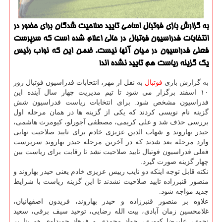
به گزارش بازی فوتبال اسامی تایید صلاحیت شدگان برای حضور در
انتخابات فدراسیون فوتبال در حالی اعلام شده است که سرپرست
فعلی فدراسیون در میان آنها نیست. ضمن این که نواب رئیس
یک گزینه ریاست هم تایید نشده اند!
به گزارش بازی
فوتبال
به نقل از مهر، انتخابات فدراسیون فوتبال روز
۱۰ اسفند برگزار می شود تا تیم مدیریت چهار سال آینده این
فدراسیون مشخص شود. برای انتخابات ریاست فدراسیون شش
گزینه نام نویسی کردند که یکی از گزینه ها در همان مرحله اول
بررسی حذف شد و علی کریمی، مصطفی آجورلو، کیومرث هاشمی،
حیدر بهاروند و شهاب الدین عزیزی خادم برای تایید صلاحیت نهایی
وارد مرحله بعد شدند که در آخرین مرحله حیدر بهاروند سرپرست
فعلی فدراسیون فوتبال تایید صلاحیت نشد تا رقابت برای ریاست بین
چهار گزینه صورت گیرد.
نکته قابل توجه اینکه دو نایب رییس عزیزی خادم یعنی حیدر بهاروند و
منصور قنبرزاده تایید صلاحیت نشدند تا این گزینه ریاست با شرایط
جدید مواجه شود.
علاوه بر منصور قنبرزاده و حیدر بهاروند، فریدون اصفهانیان،
غلامحسین زمان آبادی، بیت الله رضایی، توحید سیف برقی، سعید
نحوی، علیرضا کهوری، جواد محمدی و فرهاد حمیداوی هم بنا بر