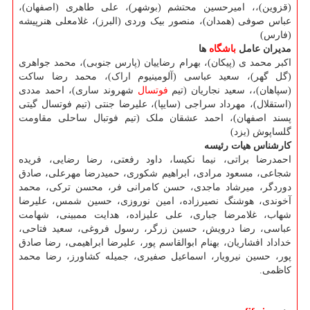
(قزوین)،، امیرحسین محتشم (بوشهر)، علی طاهری (اصفهان)،
عباس صوفی (همدان)، منصور بیک وردی (البرز)، غلامعلی هنرپیشه
(فارس)
مدیران عامل
باشگاه
ها
اکبر محمد ی (پیکان)، بهرام رضاییان (پارس جنوبی)، محمد جواهری
(گل گهر)، سعید عباسی (آلومینیوم اراک)، محمد رضا ساکت
(سپاهان)،، سعید نجاریان (تیم
فوتسال
شهروند ساری)، احمد مددی
(استقلال)، مهرداد سراجی (سایپا)، علیرضا جنتی (تیم فوتسال گیتی
پسند اصفهان)، احمد عشقان ملک (تیم فوتبال ساحلی مقاومت
گلساپوش (یزد)
کارشناس هیات رئیسه
احمدرضا براتی، نیما نکیسا، داود رفعتی، رضا رضایی، فریده
شجاعی، مسعود مرادی، ابراهیم شکوری، حمیدرضا مهرعلی، صادق
دوردگر، میرشاد ماجدی، حسن کامرانی فر، محسن ترکی، محمد
آخوندی، هوشنگ نصیرزاده، امین نوروزی، حسین شمس، علیرضا
شهاب، غلامرضا جباری، علی علیزاده، هدایت ممبینی، شهامت
عباسی، رضا درویش، حسین زرگر، رسول فروغی، سعید فتاحی،
خداداد افشاریان، بهنام ابوالقاسم پور، علیرضا ابراهیمی، رضا صادق
پور، حسین نیرویار، اسماعیل صفیری، جمیله کشاورز، رضا محمد
کاظمی.