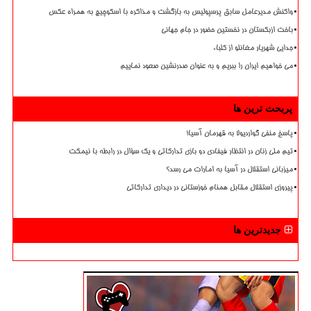
واکنش مدیرعامل سابق پرسپولیس به بازگشت و مذاکره با اسکوچیچ به همراه عکس
باخت ازبکستان در نخستین حضور در جام جهانی
جدایی شهریار مغانلو از کلباء
می خواهیم ایران را ببریم و به عنوان صدرنشین صعود نماییم
پربحث ترین ها
پاسخ منفی گواردیولا به قهرمان آسیا!
تیم ملی زنان در انتظار فیفادی دو بازی تدارکاتی و یک سؤال در رابطه با نیمکت
میزبانی استقلال در آسیا به امارات می رسد؟
پیروزی استقلال مقابل همنام خوزستانی در دیداری تدارکاتی
جدیدترین ها