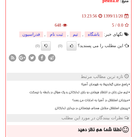
منبع:
pesfifa.ir
1399/11/20
13:23:56
648
5
/
0.0
تگهای خبر:
باشگاه
,
تیم
,
ثبت نام
,
فدراسیون
این مطلب را می پسندید؟
(0)
(0)
تازه ترین مطالب مرتبط
پاسخ منفی گواردیولا به قهرمان آسیا!
تیم ملی زنان در انتظار فیفادی دو بازی تدارکاتی و یک سؤال در رابطه با نیمکت
میزبانی استقلال در آسیا به امارات می رسد؟
پیروزی استقلال مقابل همنام خوزستانی در دیداری تدارکاتی
نظرات بینندگان در مورد این مطلب
لطفا شما هم
نظر دهید