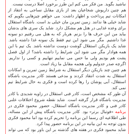
نباشید بگوید. من فکر می کنم این طرز برخورد اصلا درست نیست.
هم چنین داریوش شجاعیان بعد از بازی مقابل نساجی به انتقاد از
امکانات تیم پرداخت و اظهار داشت: می خواهم چیزهایی بگویم که
شاید خیلی ها ندانند. زمین تمرین مان خیلی بد است. باشگاه استقلال
برای وعده غذایی در هتل هم مشکل دارد. شاید یک سری های بدشان
بیاید من این حرف ها را بزنم. هربار که به هتل می رفتیم دو نمونه
غذا داشتیم. مگر می شود این تیم فقط یک نمونه غذا داشته باشد.
شاید یک بازیکن استقلال گوشت دوست نداشته باشد. یک تیم با این
همه هوادار مگر می شود این شرایط را داشته باشد؟ از اول فصل
پشت هم بودیم ولی ما حس می نماییم تنهاییم و کسی را نداریم.
اگرچه صدر جدولیم ولی هجمه مقابل ما زیاد است.
هم چنین چند بازیکن دیگر استقلال به شرایط زمین تمرین و امکانات
استقلال به شدت انتقاد کردند و مدعی هستند کادر مدیریت باشگاه
استقلال، آبی پوشان را رها کرده است و فکری به حال شرایط تیم
نمی کند.
آن طور که مشخص است، کادر فنی استقلال در زاویه شدیدی با کادر
مدیریت باشگاه قرار گرفته است. شاید نقطه شروع اختلافات علنی
کادر فنی و کادر مدیریت باشگاه استقلال، حضور محمود فکری در
برنامه
«فوتبال برتر» بود. کادر مدیریت باشگاه پیش از این مساله،
طی اطلاعیه ای رسما این برنامه را تحریم کرده بود اما محمود فکری
بدون توجه به این بیانیه در این برنامه حضور پیدا کرد.
شاید محمود فکری در هفته های گذشته بر این باور بود که می تواند