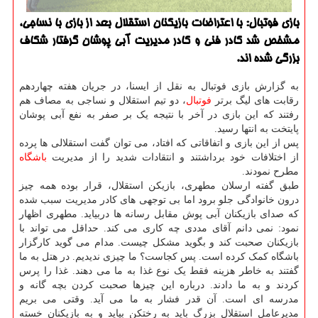
بازی فوتبال: با اعتراضات بازیکنان استقلال بعد از بازی با نساجی،
مشخص شد کادر فنی و کادر مدیریت آبی پوشان گرفتار شکاف
بزرگی شده اند.
به گزارش بازی فوتبال به نقل از ایسنا، در جریان هفته چهاردهم
رقابت های لیگ برتر
فوتبال
، دو تیم استقلال و نساجی به مصاف هم
رفتند که این بازی در آخر با نتیجه یک بر صفر به نفع آبی پوشان
پایتخت به انتها رسید.
پس از این بازی و اتفاقاتی که افتاد، می توان گفت استقلالی ها پرده
از اختلافات خود برداشتند و انتقادات شدید را از مدیریت
باشگاه
مطرح نمودند.
طبق گفته ارسلان مطهری، بازیکن استقلال، قرار بوده همه چیز
درون خانوادگی جلو برود اما بی توجهی های کادر مدیریت سبب شده
که صدای بازیکنان آبی پوش مقابل رسانه ها دربیاید. مطهری اظهار
نمود: نمی دانم آقای مددی چه کاری می کند. حداقل می تواند با
بازیکنان صحبت کند و بگوید مشکل چیست. مدام می گوید کارگزار
باشگاه کمک کرده است. پس کجاست؟ ما چیزی ندیدیم. در هتل به ما
گفتند به خاطر هزینه فقط یک نوع غذا به ما می دهند. غذا را پرس
کردند و به ما دادند. درباره این چیزها صحبت کردن بچه گانه و
مدرسه ای است. آن قدر فشار به ما می آید. وقتی می بریم
مدیرعامل استقلال بزرگ باید به رختکن بیاید و به بازیکنان خسته