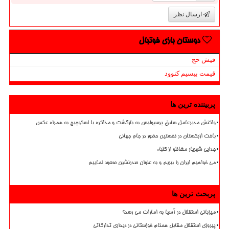
ارسال نظر
دوستان بازی فوتبال
فیش حج
قیمت بیسیم کنوود
پربیننده ترین ها
واکنش مدیرعامل سابق پرسپولیس به بازگشت و مذاکره با اسکوچیچ به همراه عکس
باخت ازبکستان در نخستین حضور در جام جهانی
جدایی شهریار مغانلو از کلباء
می خواهیم ایران را ببریم و به عنوان صدرنشین صعود نماییم
پربحث ترین ها
میزبانی استقلال در آسیا به امارات می رسد؟
پیروزی استقلال مقابل همنام خوزستانی در دیداری تدارکاتی