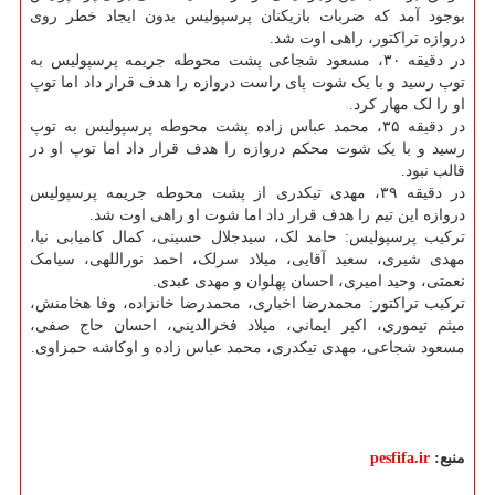
بوجود آمد که ضربات بازیکنان پرسپولیس بدون ایجاد خطر روی
دروازه تراکتور، راهی اوت شد.
در دقیقه ۳۰، مسعود شجاعی پشت محوطه جریمه پرسپولیس به
توپ رسید و با یک شوت پای راست دروازه را هدف قرار داد اما توپ
او را لک مهار کرد.
در دقیقه ۳۵، محمد عباس زاده پشت محوطه پرسپولیس به توپ
رسید و با یک شوت محکم دروازه را هدف قرار داد اما توپ او در
قالب نبود.
در دقیقه ۳۹، مهدی تیکدری از پشت محوطه جریمه پرسپولیس
دروازه این تیم را هدف قرار داد اما شوت او راهی اوت شد.
ترکیب پرسپولیس: حامد لک، سیدجلال حسینی، کمال کامیابی نیا،
مهدی شیری، سعید آقایی، میلاد سرلک، احمد نوراللهی، سیامک
نعمتی، وحید امیری، احسان پهلوان و مهدی عبدی.
ترکیب تراکتور: محمدرضا اخباری، محمدرضا خانزاده، وفا هخامنش،
میثم تیموری، اکبر ایمانی، میلاد فخرالدینی، احسان حاج صفی،
مسعود شجاعی، مهدی تیکدری، محمد عباس زاده و اوکاشه حمزاوی.
منبع:
pesfifa.ir