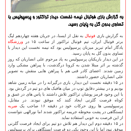
به گزارش بازی فوتبال نیمه نخست دیدار تراکتور و پرسپولیس با
تساوی بدون گل به پایان رسید.
به گزارش بازی
فوتبال
به نقل از ایسنا، در جریان هفته چهاردهم لیگ
برتر فوتبال ایران، تیم فوتبال تراکتور از ساعت ۱۵ در
ورزشگاه
یادگار امام تبریز میزبان پرسپولیس بود که نیمه نخست این دیدار با
تساوی بدون گل به پایان رسید.
در این دیدار بازیکنان پرسپولیس به یاد مرحوم علی انصاریان که روز
گذشته بر اثر مبتلا شدن به کرونا درگذشت، با پیراهن مشکی وارد
زمین شدند. اعضای کادر فنی هم با پیراهن هایی منقش به تصویر
علی انصاریان حضور داشتند.
در ۱۵ دقیقه نخست این دیدار، بازی درگیرانه را در میانه زمین شاهد
بودیم و در بیشتر دقایق توپ در میان هافبک های دو تیم در گردش بود.
با این وجود قرمز پوشان تراکتور تلاش داشتند با پاس های در عمق و
کوتاه فرصت گلزنی ایجاد کنند که موفق نبودند. در مقابل،
پرسپولیسی ها روی حرکات خود در دقیقه ۱۶ صاحب یک
ضربه
ایستگاهی در پشت محوطه جریمه تراکتور شدند اما نورالهی نتوانست
از این فرصت به خوبی استفاده نماید.
در ۱۵ دقیقه دوم این دیدار هم تلاش دو تیم برای ایجاد فرصت گلزنی
موفق نبود اما با این وجود یکی دو فرصت ایستگاهی برای پرسپولیس