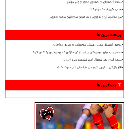
باخت ازبکستان در نخستین حضور در جام جهانی
جدایی شهریار مغانلو از کلباء
می خواهیم ایران را ببریم و به عنوان صدرنشین صعود نماییم
پربحث ترین ها
پیروزی استقلال مقابل همنام خوزستانی در دیداری تدارکاتی
دردسر جدید برای سرخپوشان پیام بازیکن مازادی که پرسپولیس را نگران کرد!
نتیجه گیری تیم فوتبال امید اهمیت ویژه ای دارد
۲۴ بازیکن به اردوی تیم ملی فوتسال زنان دعوت شدند
جدیدترین ها