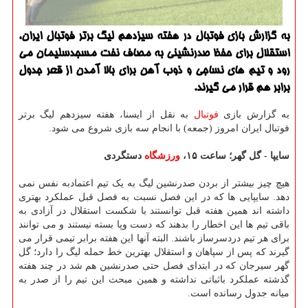
به گزارش بازی فوتبال در هفته سیزدهم لیگ برتر فوتبال ایران،
استقلال برای حفظ صدرنشینی به مصاف نفت مسجدسلیمان می
رود و تیم های نساجی و ذوب آهن برای بالا آمدن از قعر جدول
برابر هم قرار می گیرند.
به گزارش بازی
فوتبال
به نقل از ایسنا، هفته سیزدهم لیگ برتر
فوتبال ایران امروز (جمعه) با انجام سه بازی شروع می شود.
سایپا - گل گهر؛ ساعت ۱۵،
ورزشگاه
دستگردی
هیچ چیز بیشتر از بردن صدرنشین لیگ به یک تیم اعتمادبه نفس نمی
دهد. سایپایی ها که در این فصل نسبت به فصل قبل عملکرد بهتری
داشته اند همین هفته قبل توانستند با شکست استقلال در آزادی به
باقی تیم ها این اخطار را بدهند که دست وپا بسته نیستند و می توانند
برای هر تیم دردسرساز باشند. البته آنها این هفته برابر تیمی قرار می
گیرند که پس از سپاهان و استقلال بهترین خط حمله لیگ را دارد؛ گل
گهر سیرجان که در ابتدای فصل حتی صدرنشین هم شد در چند هفته
گذشته عملکرد باثباتی نداشته و همین مبحث این تیم را از صدر به
میانه جدول رسانده است.