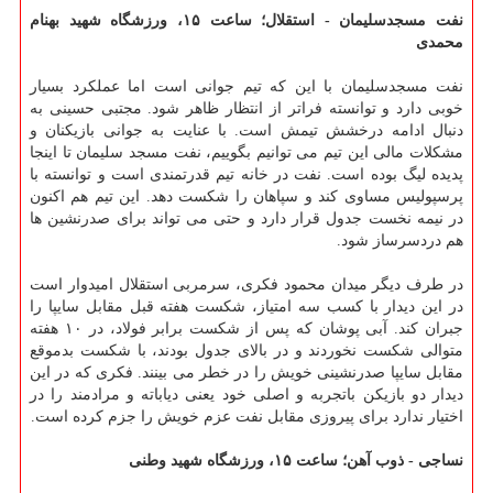
نفت مسجدسلیمان - استقلال؛ ساعت ۱۵، ورزشگاه شهید بهنام
محمدی
نفت مسجدسلیمان با این که تیم جوانی است اما عملکرد بسیار
خوبی دارد و توانسته فراتر از انتظار ظاهر شود. مجتبی حسینی به
دنبال ادامه درخشش تیمش است. با عنایت به جوانی بازیکنان و
مشکلات مالی این تیم می توانیم بگوییم، نفت مسجد سلیمان تا اینجا
پدیده لیگ بوده است. نفت در خانه تیم قدرتمندی است و توانسته با
پرسپولیس مساوی کند و سپاهان را شکست دهد. این تیم هم اکنون
در نیمه نخست جدول قرار دارد و حتی می تواند برای صدرنشین ها
هم دردسرساز شود.
در طرف دیگر میدان محمود فکری، سرمربی استقلال امیدوار است
در این دیدار با کسب سه امتیاز، شکست هفته قبل مقابل سایپا را
جبران کند. آبی پوشان که پس از شکست برابر فولاد، در ۱۰ هفته
متوالی شکست نخوردند و در بالای جدول بودند، با شکست بدموقع
مقابل سایپا صدرنشینی خویش را در خطر می بینند. فکری که در این
دیدار دو بازیکن باتجربه و اصلی خود یعنی دیاباته و مرادمند را در
اختیار ندارد برای پیروزی مقابل نفت عزم خویش را جزم کرده است.
نساجی - ذوب آهن؛ ساعت ۱۵، ورزشگاه شهید وطنی