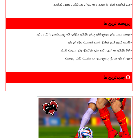
می خواهیم ایران را ببریم و به عنوان صدرنشین صعود نماییم
پربحث ترین ها
دردسر جدید برای سرخپوشان پیام بازیکن مازادی که پرسپولیس را نگران کرد!
نتیجه گیری تیم فوتبال امید اهمیت ویژه ای دارد
۲۴ بازیکن به اردوی تیم ملی فوتسال زنان دعوت شدند
دروازه بان سابق پرسپولیس به صنعت نفت پیوست
جدیدترین ها