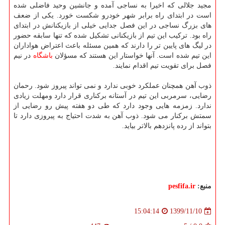
مجید جلالی که اخیرا به نساجی آمده و جانشین وحید فاضلی شده
است در ابتدای راه برابر شهر خودرو شکست خورد. یکی از ضعف
های بزرگ نساجی در این فصل جدایی خیلی از بازیکنانش در ابتدای
راه بود. ترکیب این تیم از بازیکنانی تشکیل شده که تنها سابقه حضور
در لیگ های پایین تر را دارند که همین مسئله باعث اعتراض هواداران
این تیم شده است. آنها خواستار این هستند که مسؤلان
باشگاه
در نیم
فصل برای تقویت تیم اقدام نمایند.
ذوب آهن همچنان عملکرد خوبی ندارد و نمی تواند پیروز شود. رحمان
رضایی، سرمربی این تیم در آستانه برکناری قرار دارد ومهلت زیادی
ندارد. زمزمه هایی وجود دارد که طی دو هفته پیش رو رضایی از
سمتش برکنار می شود. ذوب آهن به شدت احتیاج به پیروزی دارد تا
بتواند از رده پانزدهم بالاتر بیاید.
منبع:
pesfifa.ir
1399/11/10
15:04:14