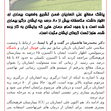
پزشک معالج علی انصاریان ضمن تشریح وضعیت بیماری او،
اظهار داشت: متاسفانه بیش از 80 درصد ریه ایشان درگیر بیماری
شده است و با وجود تمام درمان هایی که برایشان به کار برده
شده، هنوز تست کرونای ایشان مثبت است.
دکتر محمدرضا هاشمیان در گفت و گو با ایسنا،
در ارتباط با وضعیت
سلامتی علی انصاریان بازیکن سابق تیم ملی
فوتبال
ایران و
باشگاه
پرسپولیس، اظهار داشت: ایشان با اکسیژن ۶۵ درصد به بیمارستان
فرهیختگان مراجعه کردند که با اکسیژن تکمیلی به حدود ۸۲ تا ۸۵
درصد می رسید. از زمانی که بنده مسئولیت انصاریان را بعنوان
پزشک معالج پذیرفتم از سیستم های اکسیژن رسانی غیر تهاجمی
استفاده کردیم.
وی با اشاره به اینکه از ابتدا درگیری ریه انصاریان از درگیری ریه
مرحوم میناوند بالاتر بوده است، افزود: حالا بیش از ۸۰ درصد ریه
انصاریان درگیر است و درمان های مرسوم برایشان انجام می شود و
امیدواریم بیماری زجر تنفسی ایشان تمام شده و به مرحله سخت
تری نرسد.
وی ادامه داد: هم اکنون علی انصاریان در ICU بیمارستان فرهیختگان
بستری هستند. برای ایشان از درمان های غیرتهاجمی استفاده می