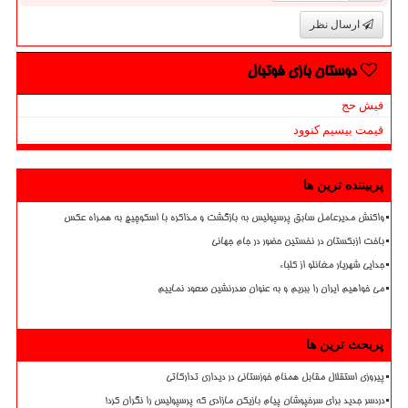
ارسال نظر
دوستان بازی فوتبال
فیش حج
قیمت بیسیم کنوود
پربیننده ترین ها
واکنش مدیرعامل سابق پرسپولیس به بازگشت و مذاکره با اسکوچیچ به همراه عکس
باخت ازبکستان در نخستین حضور در جام جهانی
جدایی شهریار مغانلو از کلباء
می خواهیم ایران را ببریم و به عنوان صدرنشین صعود نماییم
پربحث ترین ها
پیروزی استقلال مقابل همنام خوزستانی در دیداری تدارکاتی
دردسر جدید برای سرخپوشان پیام بازیکن مازادی که پرسپولیس را نگران کرد!