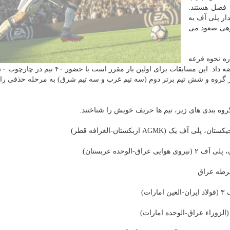
ن فصل هستند.
یدار پلی آف به
وهی صعود می
عه کشی، ویندزور جان، دبیرکل AFC درباره نحوه قرعه
 گروه و شش تیم برتر دوم (سه تیم غرب و سه تیم شرق) به مرحله حذفی راه
وه بندی های زیر، تیم ها حریف خویش را شناختند.