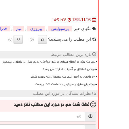
1399/11/08
14:51:08
تگهای خبر:
پرسپولیس
,
پیروزی
,
تیم
,
فدرا
این مطلب را می پسندید؟
(0)
(0)
تازه ترین مطالب مرتبط
تیم ملی زنان در انتظار فیفادی دو بازی تدارکاتی و یک سؤال در رابطه با نیمکت
میزبانی استقلال در آسیا به امارات می رسد؟
۲۴ بازیکن به اردوی تیم ملی فوتسال زنان دعوت شدند
دروازه بان سابق پرسپولیس به صنعت نفت پیوست
نظرات بینندگان در مورد این مطلب
لطفا شما هم
در مورد این مطلب
نظر دهید