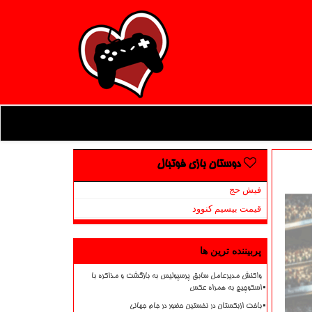
دوستان بازی فوتبال
فیش حج
قیمت بیسیم کنوود
پربیننده ترین ها
واکنش مدیرعامل سابق پرسپولیس به بازگشت و مذاکره با
اسکوچیچ به همراه عکس
باخت ازبکستان در نخستین حضور در جام جهانی