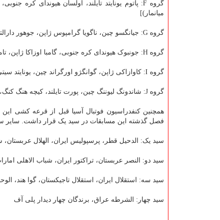
گروه F: پاتوم یونایتد تایلند، اولسان هیوندای کره جن
میانمار)]
گروه G: جیانگسو چین، ناگویا گرامپوس ژاپن، جوهور دارالتعظیم مالزی، پلی آف ۳ (پوهانگ استیلرز کره جنوبی - راچابوری تایلند)
گروه H: جونبوک هیوندای کره جنوبی، گامبا اوزاکا ژاپن، تامپین راورز سنگاپور، سیدنی استرالیا
گروه I: کاوازاکی ژاپن، گوانگژو اورگراند چین، یونایتد سیتی فیلیپین، پلی آف ۴ (دائگو کره جنوبی - چاینگرای یونایتد تایلند)
گروه J: شاندونگ لیوننگ چین، پورت تایلند، کیچه هنگ کنگ، پلی آف ۲ [سرزو اوزاکا ژاپن-(برنده ملبورن سیتی استرالیا و شان یونایتد میانمار)]
همچنین کنفدراسیون فوتبال آسیا قبل از قرعه کشی این 
فصل گذشته این مسابقات در سید یک قرار داشت. سایر سیدبندی های مسابقات فصل ۰۲۱
سید یک: الدحیل قطر، پرسپولیس ایران، الهلال عربستان، 
سید دو: النصر عربستان، تراکتور ایران، شباب الاهلی امارا
سید سه: استقلال ایران، استقلال تاجیکستان، گوا هند، الوح
سید چهار: الشرطه عراق، برندگان چهار دیدار پلی آف