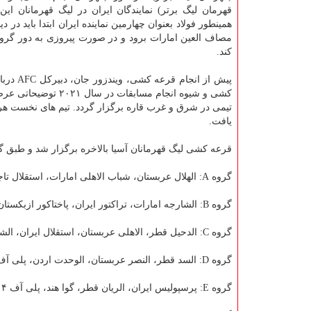
قهرمان لیگ برتر) نمایندگان ایران در لیگ قهرمانان ای
همینطور فولاد بعنوان چهارمین نماینده ایران ابتدا باید در د
مصاف العین امارات برود و در صورت پیروزی به دور گر
کند.
پیش از انجام قر
تیمی در شرق و غرب قاره برگزار گردد. تیم های نخست هر
یافت.
قرعه کشی لیگ قهرمانان آسیا بالاخره برگزار شد و طبق گر
گروه A: الهلال عربستان، شباب الاهلی امارات، استقلال تاجیکستان، پلی آف یک (AGMK ازبکستان-الغرافه قطر)
گروه B: الشارجه امارات، تراکتور ایران، پاختاکور ازبکستان، پلی آف ۲ (نیروی هوایی عراق-الوحده عربستان)
گروه C: الدحیل قطر، الاهلی عربستان، استقلال ایران، الشرطه عراق
گروه D: السد قطر، النصر عربستان، الوحدت اردن، پلی آف ۳ (فولاد ایران-العین امارات)
گروه E: پرسپولیس ایران، الریان قطر، گوا هند، پلی آف ۴ (الزوراء عراق-الوحده امارات)