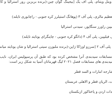
وبی، ویتل ویتنام، پلی آف یک [بیجینگ گوان چین-(برنده بریزبن رور استرالیا و کایا
مسابقات سیدبندی آنرا مشخص کرده بود که طبق آن پرسپولیس ایران، نایب
۲ لیگ قهرمانان آسیا به شکل زیر است:
شارجه امارات و السد قطر
ت، الریان قطر و الاهلی عربستان
دات اردن و پاختاکور ازبکستان