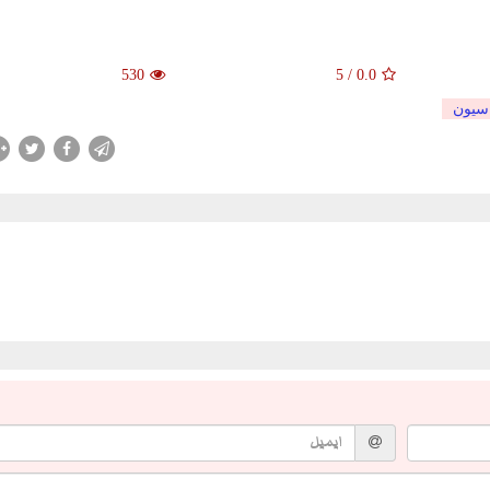
530
5
/
0.0
سیون