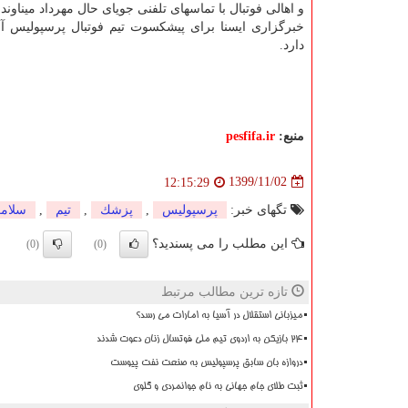
و اهالی فوتبال با تماسهای تلفنی جویای حال مهرداد میناوند
خبرگزاری ایسنا برای پیشکسوت تیم فوتبال پرسپولیس آ
دارد.
منبع:
pesfifa.ir
1399/11/02
12:15:29
تگهای خبر:
پرسپولیس
,
پزشك
,
تیم
,
سلام
این مطلب را می پسندید؟
(0)
(0)
تازه ترین مطالب مرتبط
میزبانی استقلال در آسیا به امارات می رسد؟
۲۴ بازیکن به اردوی تیم ملی فوتسال زنان دعوت شدند
دروازه بان سابق پرسپولیس به صنعت نفت پیوست
ثبت طلای جام جهانی به نام جوانمردی و گلوی