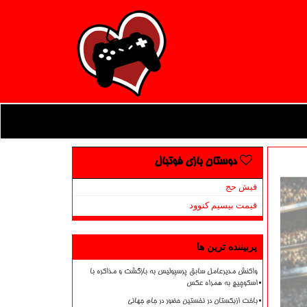
دوستان بازی فوتبال
فیش حج
قیمت بیسیم کنوود
پربیننده ترین ها
واکنش مدیرعامل سابق پرسپولیس به بازگشت و مذاکره با
اسکوچیچ به همراه عکس
باخت ازبکستان در نخستین حضور در جام جهانی