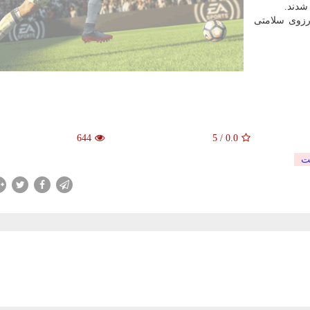
 شدند.
رزوی سلامتی
644
5
/
0.0
ت