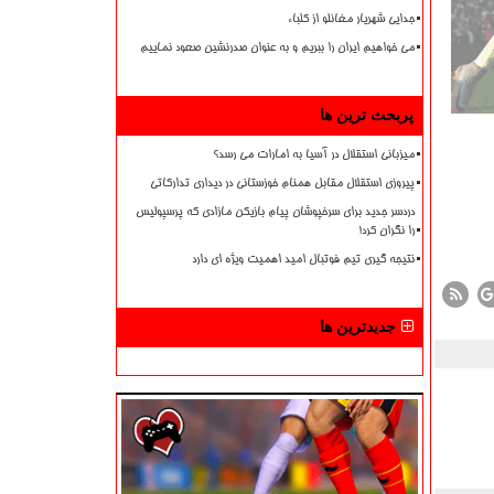
جدایی شهریار مغانلو از کلباء
می خواهیم ایران را ببریم و به عنوان صدرنشین صعود نماییم
پربحث ترین ها
میزبانی استقلال در آسیا به امارات می رسد؟
پیروزی استقلال مقابل همنام خوزستانی در دیداری تدارکاتی
دردسر جدید برای سرخپوشان پیام بازیکن مازادی که پرسپولیس
را نگران کرد!
نتیجه گیری تیم فوتبال امید اهمیت ویژه ای دارد
جدیدترین ها