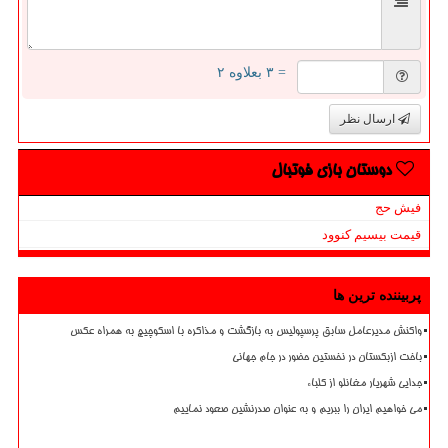
= ۳ بعلاوه ۲
ارسال نظر
دوستان بازی فوتبال
فیش حج
قیمت بیسیم کنوود
پربیننده ترین ها
واکنش مدیرعامل سابق پرسپولیس به بازگشت و مذاکره با اسکوچیچ به همراه عکس
باخت ازبکستان در نخستین حضور در جام جهانی
جدایی شهریار مغانلو از کلباء
می خواهیم ایران را ببریم و به عنوان صدرنشین صعود نماییم