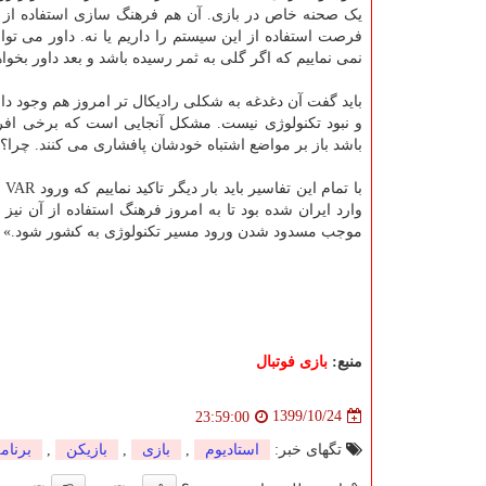
یک صحنه خاص در بازی. آن هم فرهنگ سازی استفاده از ا
فرصت استفاده از این سیستم را داریم یا نه. داور می تواند
نمی نماییم که اگر گلی به ثمر رسیده باشد و بعد داور بخو
باید گفت آن دغدغه به شکلی رادیکال تر امروز هم وجود دا
و نبود تکنولوژی نیست. مشکل آنجایی است که برخی افراد
باشد باز بر مواضع اشتباه خودشان پافشاری می کنند. چرا؟ 
وارد ایران شده بود تا به امروز فرهنگ استفاده از آن نی
موجب مسدود شدن ورود مسیر تکنولوژی به کشور شود.»
منبع:
بازی فوتبال
1399/10/24
23:59:00
تگهای خبر:
استادیوم
,
بازی
,
بازیكن
,
برنام