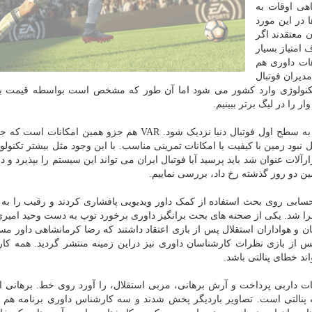
ت. گاهی اوقات به
در این مورد
 معتقدند اگر
 امتیاز بسیار
هات داوری هم
مدیران فوتبال
تکنولوژی وارد کشور می شود اما آن طور که مشخص است بواسطه قیمت بال
 را در لیگ برتر ببینیم.
شکی در این نیست که فوتبال ایران از لحاظ امکانات باید به سطح اول فوتبال دنیا نزدیک شود. VAR هم جزو همین
د زمین با کیفیت یا امکانات تمرینی مناسب. با این وجود مثل بیشتر تکنولو
رآلات عنوان شد باید پرسید آیا فوتبال ایران می تواند این سیستم را بپذیرد و
ین دو روز گذشته رخ داد، بررسی نماییم.
سابی روی بحث استفاده از کمک داور ویدیویی پافشاری کردند و رقیب را به
اجرا شد. یکی از صحنه های بحث برانگیز داوری برخورد توپ به دست وحید امیری
ن و هواداران استقلال پس از بازی اعتقاد داشتند که رضا کرمانشاهی داور مساب
پس از بازی نظرات کارشناسان داوری نیز دراین زمینه منتشر گردید. همه کا
اند خطای پنالتی باشد.
ات داربی پرداخت و آرش برهانی، مربی استقلال، را آورد روی خط. برهانی ا
 پنالتی است. تصاویر باردیگر پخش شدند و سه کارشناس داوری برنامه هم گ