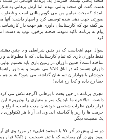
صحنه پنالتی نیست. همزمان یک برنامه فوتبالی در شبکه 
هست گفت آن صحنه پنالتی نبوده. اما آرش برهانی به شکل
بامداد که بحث نماییم من می گویم پنالتی است و قضاوت ر
صورتی جهت دهی شده توصیف کرد و اظهار داشت: آنها می خ
نیز گفته بود که کارشناسان داوری هم جهت دار کارشناسی 
کرد.
سوال مهم اینجاست که در چنین شرایطی و با چنین ذهنیتی
ساخته است؟ همین داوران در زمین بازی باید تصمیم نهایی
داوران هستند که در اتاق VAR می ن
خودشان یا هواداران تیم شان گذاشته می شود؟ شاید هم 
خطا رخ داده و کجا رخ نداده!
مجری برنامه در حین بحث با برهانی اگرچه تلاش می کرد، 
داشت: «بالاخره ما باید یک متر و معیاری را بپذیریم.» ای
قرار دادن نظرات شخصی خودشان مدت هاست، انواع و اقسام 
حرمت ها را زیر پا گذاشته اند. وی ای آر یا هر تکنولوژ
یک مصیبت دیگر.
دو سال پیش در آذر ۹۷ با «محمد فنایی» در
نمود. وی در 