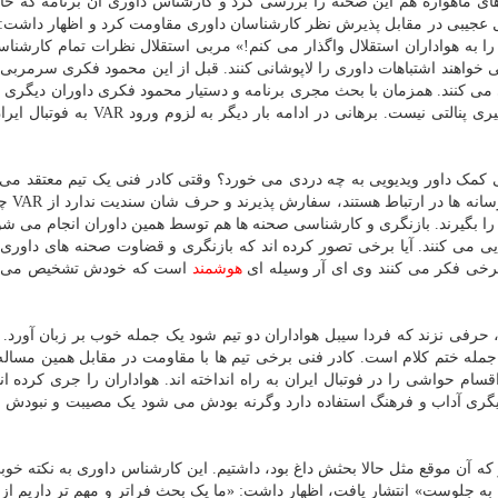
های ماهواره هم این صحنه را بررسی کرد و کارشناس داوری آن برنامه که خ
 عجیبی در مقابل پذیرش نظر کارشناسان داوری مقاومت کرد و اظهار داشت: «
ا به هواداران استقلال واگذار می کنم!» مربی استقلال نظرات تمام کارشناسا
واهند اشتباهات داوری را لاپوشانی کنند. قبل از این محمود فکری سرمربی 
می کنند. همزمان با بحث مجری برنامه و دستیار محمود فکری داوران دیگری ب
پیام به برنامه تاکید نمودند صحنه برخورد توپ به دست امیری پنالتی نیست. برهانی در ادام
 کمک داور ویدیویی به چه دردی می خورد؟ وقتی کادر فنی یک تیم معتقد می 
فقط داوران بازی که تمام 
 را بگیرند. بازنگری و کارشناسی صحنه ها هم توسط همین داوران انجام می شو
شینند و به داور راهنمایی می کنند. آیا برخی تصور کرده اند که بازنگری و قضاوت صحنه های داور
برخی فکر می کنند وی ای آر وسیله ای
هوشمند
است که خودش تشخیص می د
حرفی نزند که فردا سیبل هواداران دو تیم شود یک جمله خوب بر زبان آورد. ا
ن جمله ختم کلام است. کادر فنی برخی تیم ها با مقاومت در مقابل همین مساله
حواشی را در فوتبال ایران به راه انداخته اند. هواداران را جری کرده اند
ی دیگری آداب و فرهنگ استفاده دارد وگرنه بودش می شود یک مصیبت و نبودش
 مورد وی ای آر که آن موقع مثل حالا بحثش داغ بود، داشتیم. این کارشناس داوری به نکته خ
آن مصاحبه که با تیتر «صحبت از VAR فرار رو به جلوست» انتشار یافت، اظهار داشت: «ما یک بحث فراتر و مهم تر دار