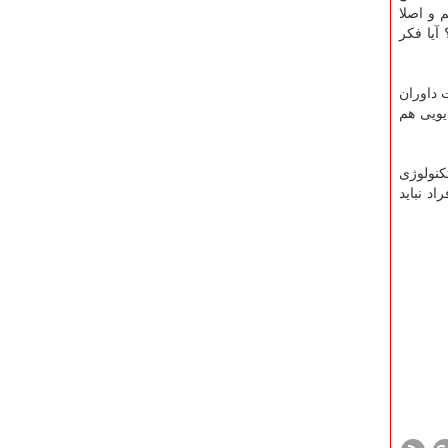
 و اصلا
آیا فکر
 داوران
یویی هم
د VAR به فوتبال ایران یک ضرورت بسیار بزرگ است و شاید اگر همان سال ۹۷ این تکنولوژی
د نباید