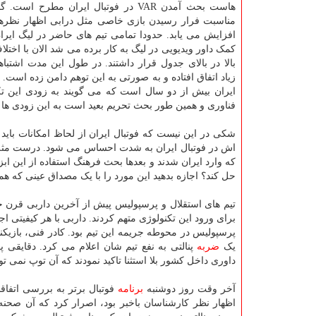
هاست بحث آمدن VAR در فوتبال ایران مطرح اس
مناسبت فرار رسیدن بازی خاصی مثل درابی اظهار نظرها 
افزایش می یابد. حدودا تمامی تیم های حاضر در لیگ ایران
کمک داور ویدیویی در لیگ به کار برده می شد الان با اختلاف
بالا در بالای جدول قرار داشتند. در طول این مدت اشتبا
زیاد اتفاق افتاده و به صورتی به این توهم دامن زده است. 
ایران بیش از دو سال است که می گویند به زودی این 
فناوری و همین طور بحث تحریم بعید است به این زودی ها وار
اش در فوتبال ایران به شدت احساس می شود. درست مثل نبو
که وارد ایران شدند و بعدها بحث فرهنگ استفاده از این ابزا
حل کند؟ اجازه بدهید این مورد را با یک مصداق عینی که هم
تیم های استقلال و پرسپولیس پیش از آخرین داربی قرن ح
برای ورود این تکنولوژی متهم کردند. داربی با هر کیفیتی 
پرسپولیس در محوطه جریمه این تیم بود. کادر فنی، بازیکنا
یک
ضربه
پنالتی به نفع تیم شان اعلام می کرد. دقایقی 
داوری داخل کشور بلا استثنا تاکید نمودند که آن توپ نمی تو
آخر وقت روز دوشنبه
برنامه
فوتبال برتر به بررسی اتفاق
اظهار نظر کارشناسان باخبر بود، اصرار کرد که آن صحنه