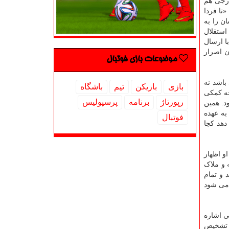
ارجی هم
تا فردا
ن را به
استقلال
ا ارسال
ه بار دیگر به لزوم ورود VAR به فوتبال ایران اصرار
موضوعات بازی فوتبال
باشد نه
بازی
بازیكن
تیم
باشگاه
کارشناسانی که با مطبوعات و رسانه ها در ارتباط هستند، سفارش پذیرند و حرف شان سندیت ندارد از VAR چه کمکی
رپورتاژ
برنامه
پرسپولیس
د. همین
ی به عهده
فوتبال
هد کجا
و اظهار
 و ملاک
 و تمام
 می شود
وبی اشاره
یم از تشخیص