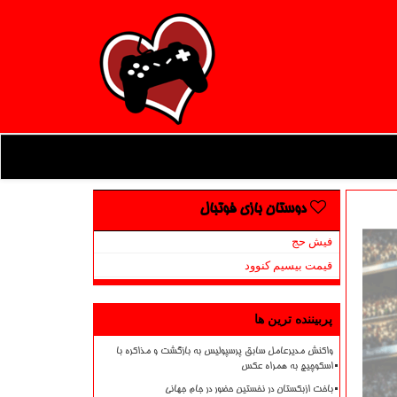
دوستان بازی فوتبال
فیش حج
قیمت بیسیم کنوود
پربیننده ترین ها
واکنش مدیرعامل سابق پرسپولیس به بازگشت و مذاکره با
اسکوچیچ به همراه عکس
باخت ازبکستان در نخستین حضور در جام جهانی