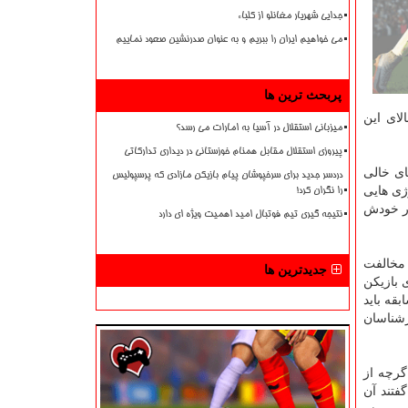
جدایی شهریار مغانلو از کلباء
می خواهیم ایران را ببریم و به عنوان صدرنشین صعود نماییم
پربحث ترین ها
ای این
میزبانی استقلال در آسیا به امارات می رسد؟
پیروزی استقلال مقابل همنام خوزستانی در دیداری تدارکاتی
 امکانات است که جای خالی
دردسر جدید برای سرخپوشان پیام بازیکن مازادی که پرسپولیس
ژی هایی
را نگران کرد!
 در خودش
نتیجه گیری تیم فوتبال امید اهمیت ویژه ای دارد
 مخالفت
جدیدترین ها
 بازیکن
قه باید
رشناسان
گرچه از
فتند آن