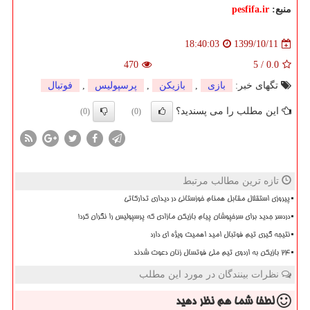
منبع:
pesfifa.ir
1399/10/11
18:40:03
470
5
/
0.0
تگهای خبر:
بازی
,
بازیكن
,
پرسپولیس
,
فوتبال
این مطلب را می پسندید؟
(0)
(0)
تازه ترین مطالب مرتبط
پیروزی استقلال مقابل همنام خوزستانی در دیداری تدارکاتی
دردسر جدید برای سرخپوشان پیام بازیکن مازادی که پرسپولیس را نگران کرد!
نتیجه گیری تیم فوتبال امید اهمیت ویژه ای دارد
۲۴ بازیکن به اردوی تیم ملی فوتسال زنان دعوت شدند
نظرات بینندگان در مورد این مطلب
لطفا شما هم
نظر دهید