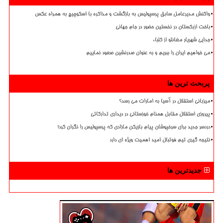
واکنش مدیرعامل سابق پرسپولیس به بازگشت و مذاکره با اسکوچیچ به همراه عکس
باخت ازبکستان در نخستین حضور در جام جهانی
جدایی شهریار مغانلو از کلباء
می خواهیم ایران را ببریم و به عنوان صدرنشین صعود نماییم
پربحث ترین ها
میزبانی استقلال در آسیا به امارات می رسد؟
پیروزی استقلال مقابل همنام خوزستانی در دیداری تدارکاتی
دردسر جدید برای سرخپوشان پیام بازیکن مازادی که پرسپولیس را نگران کرد!
نتیجه گیری تیم فوتبال امید اهمیت ویژه ای دارد
جدیدترین ها