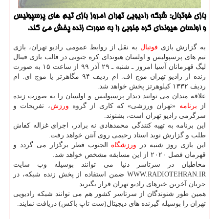
بازی فوتبال: شبکه رادیویی تهران امروز بازی تیم های پرسپولیس
و اولسان هیوندای کره جنوبی را به صورت زنده پخش می کند.
به گزارش بازی
فوتبال
به نقل از روابط عمومی رادیو تهران، بازی
تیم های پرسپولیس و اولسان هیوندای کره جنوبی در قالب بازی فینال
لیگ قهرمانان آسیا امروز ـ شنبه ـ ۲۹ آذر ۹۹ از ساعت ۱۵ به صورت
زنده از رادیو تهران موج اف. ام ردیف ۹۴ مگاهرتز یا موج ای. ام
ردیف ۱۳۳۲ کیلوهرتز پخش خواهد شد.
علاقه مندان می توانند دیدار پرسپولیس و اولسان را به صورت زنده
از
برنامه
«تهران ورزشی» که کاری از گروه
ورزش
، تفریحات و
سرگرمی رادیو تهران است، بشنوند.
این برنامه به تهیه کنندگی محمدهادی نه برادر، اجرای غزاله کفاش
طلب و گزارش نوید استاد رحیمی روی آنتن خواهد رفت.
این بازی روز شنبه در
ورزشگاه
الجنوب قطر برگزار می گردد و
قهرمان فصل ۲۰۲۰ از این مسابقه مشخص خواهد شد.
مخاطبان در سرتاسر دنیا می توانند بوسیله وب سایت
WWW.RADIOTEHRAN.IR ضمن استفاده از پخش زنده شبکه، در
جریان آخرین خبرهای رادیو تهران قرار بگیرید.
همین طور شنوندگان از سرتاسر کشور هم می توانند شبکه رادیویی
تهران را بوسیله گیرنده های دیجیتال(ست تاپ باکس) دریافت نمایند.