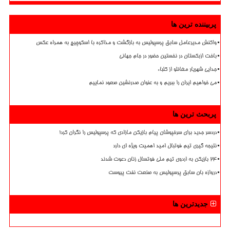
پربیننده ترین ها
واکنش مدیرعامل سابق پرسپولیس به بازگشت و مذاکره با اسکوچیچ به همراه عکس
باخت ازبکستان در نخستین حضور در جام جهانی
جدایی شهریار مغانلو از کلباء
می خواهیم ایران را ببریم و به عنوان صدرنشین صعود نماییم
پربحث ترین ها
دردسر جدید برای سرخپوشان پیام بازیکن مازادی که پرسپولیس را نگران کرد!
نتیجه گیری تیم فوتبال امید اهمیت ویژه ای دارد
۲۴ بازیکن به اردوی تیم ملی فوتسال زنان دعوت شدند
دروازه بان سابق پرسپولیس به صنعت نفت پیوست
جدیدترین ها