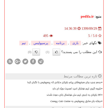
منبع:
pesfifa.ir
1399/09/29
14:36:39
495
5
/
5.0
تگهای خبر:
بازی
,
برنامه
,
پرسپولیس
,
تیم
این مطلب را می پسندید؟
(0)
(1)
تازه ترین مطالب مرتبط
دردسر جدید برای سرخپوشان پیام بازیکن مازادی که پرسپولیس را نگران کرد!
نتیجه گیری تیم فوتبال امید اهمیت ویژه ای دارد
۲۴ بازیکن به اردوی تیم ملی فوتسال زنان دعوت شدند
دروازه بان سابق پرسپولیس به صنعت نفت پیوست