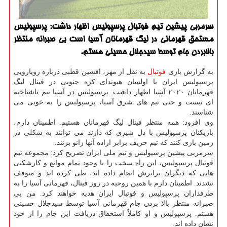
سرمربی پیشین تیم فوتبال پرسپولیس اظهار داشت: پرسپولیس
مستحق قهرمانی در لیگ قهرمانان آسیا است بی صبرانه منتظر
بالابردن جام توسط سیدجلال حسینی هستم.
به گزارش بازی
فوتبال
به نقل از مهر، افشین قطبی درباره رویارویی
پرسپولیس ایران با اولسان هیوندای کره جنوبی در فینال لیگ
قهرمانان ۲۰۲۰ آسیا اظهار داشت: پرسپولیس در آسیا تیم ناشناخته
ای نیست و حتی تیم های شرق آسیا، پرسپولیس را به خوبی می
شناسند.
وی افزود: همه منتظر فینال لیگ قهرمانان هستیم. اطمینان دارم،
بازیکنان پرسپولیس با دل شیری که دارند می توانند به شکلی در
زمین بازی کنند که تیم حریف برابر اراده آنها زانو بزنند.
سرمربی پیشین پرسپولیس و تیم ملی ایران تصریح کرد: مجموعه تیم
فوتبال پرسپولیس، این راه سخت را با وجود تمام موانع و کارشکنی
هایی که دیگران برابرش انجام داده اند، طی کرده اند و متوقف
نشدند. اطمینان دارم با همین روحیه در روز فینال، قهرمانی آسیا را به
طرفداران پرسپولیس و فوتبال ایران هدیه خواهند کرد. من بی
صبرانه منتظر بالا بردن جام قهرمانی آسیا توسط سیدجلال حسینی
هستم. پرسپولیس و او کاملاً استحقاق دریافت این جام را از خود
نشان داده اند.