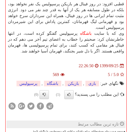
قطبی افزود: در روز فینال هر بازیکن پرسپولیس یک نفر نخواهد بود،
بلکه در طول مسابقه هر یک از آنها به قدر چند نفر می دود. انرژی
مثبت تمام ایرانی ها در روز فینال، همراه این سرداران سرخ خواهد
بود و قهرمانی لیگ قهرمانان، کمترین پاداش برای این شیرمردان
پرسپولیس است.
وی که با سایت
باشگاه
پرسپولیس گفتگو کرده است، در انتها
خاطرنشان کرد: صحبتم را خطاب به اعضای تیم آخر می دهم که در
فینال هر مقامی که کسب کنند، برای تمام پرسپولیسی ها، قهرمان
واقعی هستند. اگر با دل شیر بجنگند، قهرمان آسیا خواهند شد.
1399/09/25
22:26:50
569
5
/
5.0
تگهای خبر:
بازی
,
بازیكن
,
باشگاه
,
پرسپولیس
این مطلب را می پسندید؟
(0)
(1)
تازه ترین مطالب مرتبط