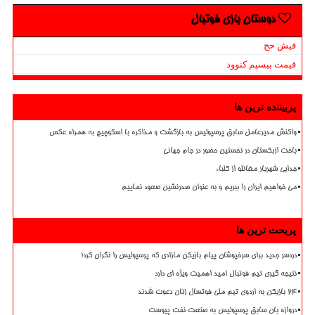
دوستان بازی فوتبال
فیش حج
قیمت بیسیم کنوود
پربیننده ترین ها
واکنش مدیرعامل سابق پرسپولیس به بازگشت و مذاکره با اسکوچیچ به همراه عکس
باخت ازبکستان در نخستین حضور در جام جهانی
جدایی شهریار مغانلو از کلباء
می خواهیم ایران را ببریم و به عنوان صدرنشین صعود نماییم
پربحث ترین ها
دردسر جدید برای سرخپوشان پیام بازیکن مازادی که پرسپولیس را نگران کرد!
نتیجه گیری تیم فوتبال امید اهمیت ویژه ای دارد
۲۴ بازیکن به اردوی تیم ملی فوتسال زنان دعوت شدند
دروازه بان سابق پرسپولیس به صنعت نفت پیوست