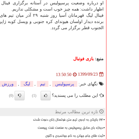
او درباره وضعیت پرسپولیس در آستانه برگزاری فینال 
اظهار داشت: همه چیز خوب است و مشکلی نداریم.
فینال لیگ قهرمانان آسیا روز شنبه ۲۹ 
برنده دیدار اولسان هیوندای کره جنوبی و ویسل کوبه ژاپ
الجنوب قطر برگزار می گردد.
منبع:
بازی فوتبال
1399/09/23
13:50:50
تگهای خبر:
پرسپولیس
,
تیم
,
لیگ
,
ورزش
این مطلب را می پسندید؟
(0)
(1)
تازه ترین مطالب مرتبط
۲۴ بازیکن به اردوی تیم ملی فوتسال زنان دعوت شدند
دروازه بان سابق پرسپولیس به صنعت نفت پیوست
ثبت طلای جام جهانی به نام جوانمردی و گلوی