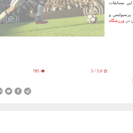
این مسابقات
آذر میان تیم های پرسپولیس و
ن در
ورزشگاه
785
5
/
5.0