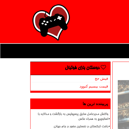
دوستان بازی فوتبال
فیش حج
قیمت بیسیم کنوود
پربیننده ترین ها
واکنش مدیرعامل سابق پرسپولیس به بازگشت و مذاکره با
اسکوچیچ به همراه عکس
باخت ازبکستان در نخستین حضور در جام جهانی