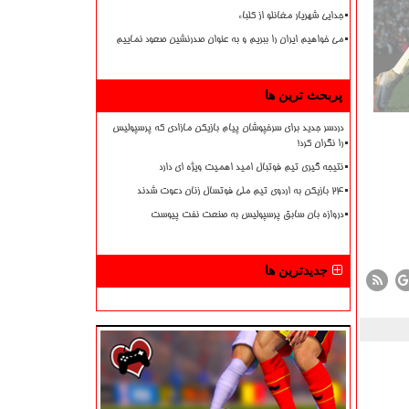
جدایی شهریار مغانلو از کلباء
می خواهیم ایران را ببریم و به عنوان صدرنشین صعود نماییم
پربحث ترین ها
دردسر جدید برای سرخپوشان پیام بازیکن مازادی که پرسپولیس
را نگران کرد!
نتیجه گیری تیم فوتبال امید اهمیت ویژه ای دارد
۲۴ بازیکن به اردوی تیم ملی فوتسال زنان دعوت شدند
دروازه بان سابق پرسپولیس به صنعت نفت پیوست
جدیدترین ها