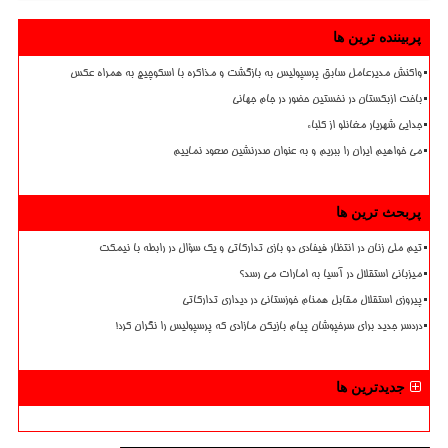
پربیننده ترین ها
واکنش مدیرعامل سابق پرسپولیس به بازگشت و مذاکره با اسکوچیچ به همراه عکس
باخت ازبکستان در نخستین حضور در جام جهانی
جدایی شهریار مغانلو از کلباء
می خواهیم ایران را ببریم و به عنوان صدرنشین صعود نماییم
پربحث ترین ها
تیم ملی زنان در انتظار فیفادی دو بازی تدارکاتی و یک سؤال در رابطه با نیمکت
میزبانی استقلال در آسیا به امارات می رسد؟
پیروزی استقلال مقابل همنام خوزستانی در دیداری تدارکاتی
دردسر جدید برای سرخپوشان پیام بازیکن مازادی که پرسپولیس را نگران کرد!
جدیدترین ها