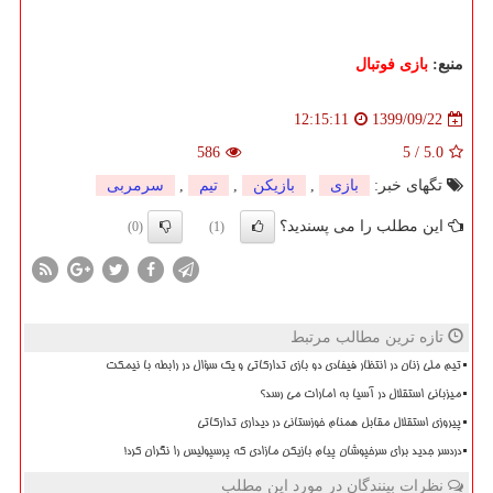
منبع:
بازی فوتبال
1399/09/22
12:15:11
586
5
/
5.0
تگهای خبر:
بازی
,
بازیكن
,
تیم
,
سرمربی
این مطلب را می پسندید؟
(0)
(1)
تازه ترین مطالب مرتبط
تیم ملی زنان در انتظار فیفادی دو بازی تدارکاتی و یک سؤال در رابطه با نیمکت
میزبانی استقلال در آسیا به امارات می رسد؟
پیروزی استقلال مقابل همنام خوزستانی در دیداری تدارکاتی
دردسر جدید برای سرخپوشان پیام بازیکن مازادی که پرسپولیس را نگران کرد!
نظرات بینندگان در مورد این مطلب