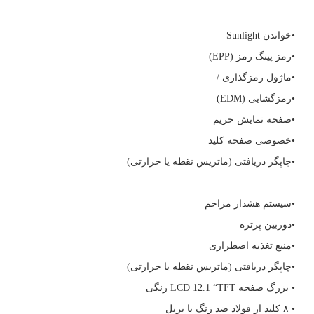
•خواندن
Sunlight
•رمز پینگ رمز (
EPP
)
•ماژول رمزگذاری /
•رمزگشایی (
EDM
)
•صفحه نمایش حریم
•خصوصی صفحه کلید
•چاپگر دریافتی (ماتریس نقطه یا حرارتی)
•سیستم هشدار مزاحم
•دوربین پرتره
•منبع تغذیه اضطراری
•چاپگر دریافتی (ماتریس نقطه یا حرارتی)
• بزرگ صفحه
LCD 12.1 “TFT
رنگی
• ۸ کلید از فولاد ضد زنگ با بریل