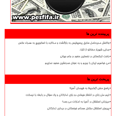
پربیننده ترین ها
واکنش مدیرعامل سابق پرسپولیس به بازگشت و مذاکره با اسکوچیچ به همراه عکس
جدایی شهریار مغانلو از کلباء
باخت ازبکستان در نخستین حضور در جام جهانی
می خواهیم ایران را ببریم و به عنوان صدرنشین صعود نماییم
پربحث ترین ها
پاسخ منفی گواردیولا به قهرمان آسیا!
تیم ملی زنان در انتظار فیفادی دو بازی تدارکاتی و یک سؤال در رابطه با نیمکت
میزبانی استقلال در آسیا به امارات می رسد؟
پیروزی استقلال مقابل همنام خوزستانی در دیداری تدارکاتی