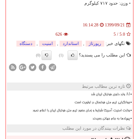
• وزن: حدود ۷۱۷ کیلوگرم
1399/09/21
16:14:28
626
5
/
5.0
تگهای خبر:
رپورتاژ
,
استاندارد
,
امنیت
,
دستگاه
این مطلب را می پسندید؟
(0)
(1)
تازه ترین مطالب مرتبط
AI وارد داوری فوتبال ایران شد
جوانگرایی تیم ملی فوتسال در اولویت است
وزارت امنیت آمریکا شرایط و زمان حضور تیم ملی فوتبال ایران را اعلام نمود
پهپادها به جام جهانی رسیدند
نظرات بینندگان در مورد این مطلب