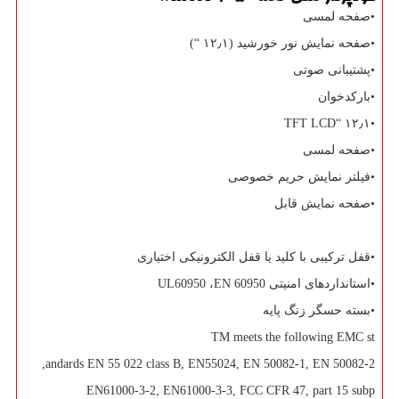
•صفحه لمسی
•صفحه نمایش نور خورشید (۱۲٫۱ “)
•پشتیبانی صوتی
•بارکدخوان
TFT LCD
•۱۲٫۱ “
•صفحه لمسی
•فیلتر نمایش حریم خصوصی
•صفحه نمایش قابل
•قفل ترکیبی با کلید یا قفل الکترونیکی اختیاری
•استانداردهای امنیتی
EN 60950
،
UL60950
•بسته حسگر زنگ پایه
TM meets the following EMC st
,
andards EN 55 022 class B, EN55024, EN 50082-1, EN 50082-2
EN61000-3-2, EN61000-3-3, FCC CFR 47, part 15 subp