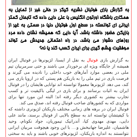
به گزارش بازی فوتبال نشریه کیکر در حالی خبر از تمایل به
همکاری باشگاه اورتون انگلیس با علی دایی داده که تابحال کمتر
ایرانی ای توانسته در سطح اول فوتبال دنیا در سمتی به غیر از
بازیکن حضور داشته باشد. آیا دایی که همیشه نشان داده مرد
روزهای دشوار می باشد، در راه احتمالی جدیدش می تواند
موفقیت چشم گیری برای ایران کسب کند یا نه؟
به گزارش بازی
فوتبال
به نقل از ایسنا، لژیونرها در فوتبال ایران
همیشه از جایگاه ویژه ای برخوردار می باشند و حتی سرمربیان تیم
ملی در بعضی موارد آمارهای خوب داخلی را نادیده می گیرند و
فرصت بازی در تیم ملی را به بازیکن هم پستی که در اروپا بازی می
کند، می دهد. لژیونرها معمولا توانسته اند توانایی هایشان را در فوتبال
ایران به اثبات برسانند و برای بازی در لیگی باکیفیت تر و کسب
تجارب بیشتر به کشوری دیگر رفته اند؛ البته این مورد تنها برای
مواردی که به کشورهای صاحب فوتبال رفته اند، صدق می کند.
فوتبال ایران در برهه های زمانی مختلف بازیکنان لژیونری داشته که
با کیفیتشان توانسته اند به سطح بالایی از فوتبال برسند، مانند علی
دایی، مهدی مهدوی کیا، آندرانیک تیموریان، جواد نکونام، وحید
هاشمیان، علیرضا جهانبخش و.... با این وجود هیچوقت مربیان ایرانی
نتوانستند به اندازه بازیکنان، لژیونرهای خوبی باشند و باید به سختی