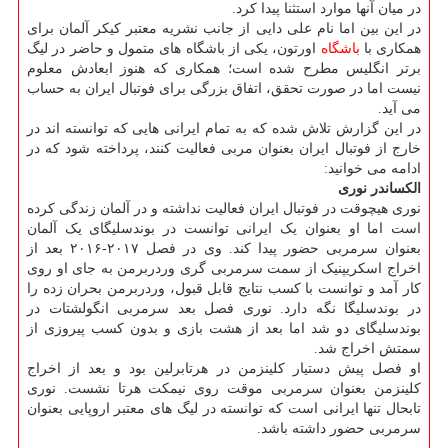
در میان آنها موارد استثنا پیدا کرد.
در این بین اما نام علی دایی از جانب نشریه معتبر کیکر آلمان برای
همکاری با
باشگاه
اورتون، یکی از باشگاه های متمول و حاضر در لیگ
برتر انگلیس مطرح شده است؛ همکاری که هنوز ابعادش معلوم
نیست اما در صورت تحقق، اتفاق بزرگی برای فوتبال ایران به حساب
می آید.
در این گزارش تلاش شده که به تمام ایرانی هایی که توانسته اند در
خارج از فوتبال ایران بعنوان مربی فعالیت کنند، پرداخته شود که در
ادامه می خوانید:
الکساندر نوری
نوری هیچوقت در فوتبال ایران فعالیت نداشته و در آلمان زندگی کرده
است اما او بعنوان یک ایرانی توانست در بوندسلیگای یک آلمان
بعنوان سرمربی حضور پیدا کند. وی در فصل ۲۰۱۷-۲۰۱۶ بعد از
اخراج اسکریپنیک از سمت سرمربی گری وردربرمن به جای او روی
کار آمد و توانست با کسب نتایج قابل قبول، وردربرمن بحران زده را
در بوندسلیگا نگه دارد. نوری فصل بعد سرمربی انگولشتات در
بوندسلیگای دو شد اما بعد از هشت بازی و بدون کسب پیروزی از
سمتش اخراج شد.
او فصل پیش دستیار کلینزمن در هرتابرلین بود و بعد از اخراج
کلینزمن بعنوان سرمربی موقت روی نیمکت هرتا نشست. نوری
تابحال تنها ایرانی است که توانسته در لیگ های معتبر اروپایی بعنوان
سرمربی حضور داشته باشد.