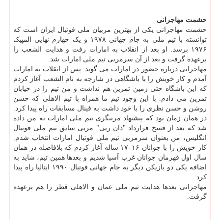
حشمت مهاجرانی
حشمت مهاجرانی یکی از بهترین مربیان ملی فوتبال ایران است که
توانسته با تیم ملی به جام جهانی ۱۹۷۸ و یک چهارم نهایی المپیک
۱۹۷۶ برسد. او بعد از انقلاب به امارات رفت و هدایت الشعب را
برعهده گرفت و بعد از آن سرمربی تیم ملی امارات شد.
مهاجرانی درباره حضور در امارات می گوید: پس از انقلاب به امارات
آمدم و کار خویش را با باشگاهی در شارجه به نام الشعب آغاز کردم
که این باشگاه حتی زمین تمرین هم نداشت و من تیم را در خیابان
تمرین می دادم. با این وجود تیم ما همراه با تیم الاهلی که حسن
روشن و حسن نظری را با خود داشت به فینال مسابقات راه پیدا کرد.
در همان زمان بود که پیشنهاد مربیگری تیم ملی امارات به من داده
شد که بعد از فسخ قرارداد "دان ربی" مربی سابق تیم ملی فوتبال
انگلیس، من بعنوان سرمربی تیم ملی فوتبال امارات انتخاب شدم.
کار خویش را با جوانان ۱۶–۱۷ ساله آغاز کردم که بلافاصله در همان
سال اول قهرمان جوانان غرب آسیا شدیم و بعدها همین تیم، شاید به
اضافه یکی دو بازیکن دیگر به جام جهانی فوتبال ۱۹۹۰ ایتالیا راه پیدا
کرد.
مهاجرانی بعدها هدایت تیم ملی عمان و الاهلی قطر را هم برعهده
گرفت.