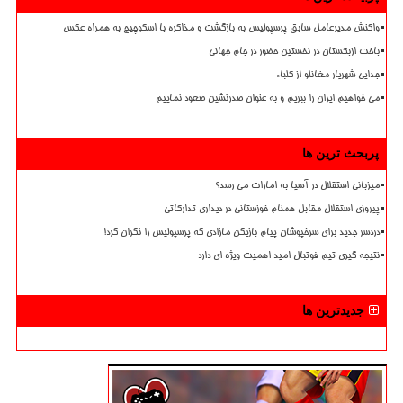
واکنش مدیرعامل سابق پرسپولیس به بازگشت و مذاکره با اسکوچیچ به همراه عکس
باخت ازبکستان در نخستین حضور در جام جهانی
جدایی شهریار مغانلو از کلباء
می خواهیم ایران را ببریم و به عنوان صدرنشین صعود نماییم
پربحث ترین ها
میزبانی استقلال در آسیا به امارات می رسد؟
پیروزی استقلال مقابل همنام خوزستانی در دیداری تدارکاتی
دردسر جدید برای سرخپوشان پیام بازیکن مازادی که پرسپولیس را نگران کرد!
نتیجه گیری تیم فوتبال امید اهمیت ویژه ای دارد
جدیدترین ها