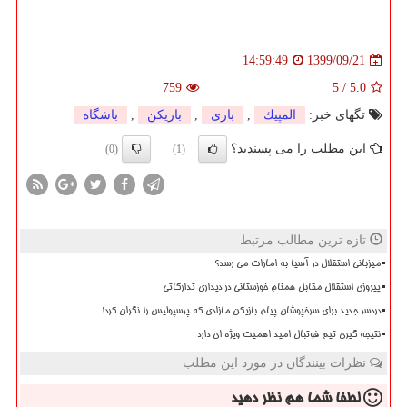
1399/09/21
14:59:49
759
5
/
5.0
تگهای خبر:
المپیك
,
بازی
,
بازیكن
,
باشگاه
این مطلب را می پسندید؟
(0)
(1)
تازه ترین مطالب مرتبط
میزبانی استقلال در آسیا به امارات می رسد؟
پیروزی استقلال مقابل همنام خوزستانی در دیداری تدارکاتی
دردسر جدید برای سرخپوشان پیام بازیکن مازادی که پرسپولیس را نگران کرد!
نتیجه گیری تیم فوتبال امید اهمیت ویژه ای دارد
نظرات بینندگان در مورد این مطلب
لطفا شما هم
نظر دهید