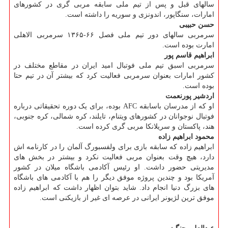
سالهای قبل و پس از تیم ملی سابقه مربی گری در کشورهای
امارات، سنگاپور، اندونزی و سوریه را داشته است.
حسن حبیبی
سرمربی سالهای دور تیم ملی فصل ۶۶-۱۳۶۵ سرمربی الاهلی
امارت بوده است.
ابراهیم قاسم پور
سرمربی اسبق تیم ملی فوتبال امید ایران در مقاطع مختلف در
کشور امارات بعنوان سرمربی فعالیت کرد که بیشتر آن در تیم حتا
بوده است.
اردشیر پورنعمت
او که از مدرسان باسابقه AFC بوده، برای یک دوره تحقیقاتی درباره
فوتبال نوجوانان در کشورهای ویتنام، تایلند، کره شمالی، کره جنوبی،
هند، پاکستان و سریلانکا مربی گری کرده است.
محمود ابراهیم زاده
ابراهیم زاده که سابقه بازی برای ولفسبورگ آلمان را در کارنامه اش
دارد، هیچ وقت بعنوان مربی فعالیت نکرد و بیشتر در بخش های
مدیریتی حضور داشت. او رئیس آکادمی باشگاه میلان در کشور
آمریکا بود و چندین پروژه موفق دیگر را هم با آکادمی های باشگاه
های بزرگ دنیا انجام داد. شاید بتوان اظهار داشت که ابراهیم زاده
موفق ترین لژیونر ایرانی در عرصه ای غیر از بازیکنی است.