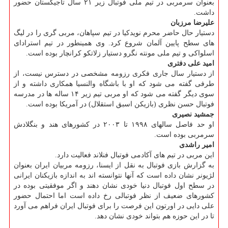
بعنوان سرمربی در تیم ملی فوتبال زیر ۲۱ سال تاجیکستان حضور
داشت.
علیرضا مرزبان
دستیار حال حاضر محرم نویدکیا در تیم سپاهان، مربی گری را در لیگ
های سطح پایین آلمان شروع کرد. وی همینطور در تیم استرادای
اسلواکی و تیم ملی مونته نگرو دستیار زلاتکو کرانچار بوده است.
امید علی دفتری
از دستیار سال جاری فکری رزومه مشخصی در دسترس نیست، از
طرفی گفته می شود که او با باشگاه والنسیا همکاری داشته و از
سوی دیگر گفته می شود که او مربی تیم زیر ۱۴ ساله ها در مدرسه
فوتبال حسن نظری (بازیکن اسبق استقلال) در آمریکا بوده است.
جمشید نصیری
او حد فاصل سالهای ۱۹۹۸ تا ۲۰۰۳ در کشورهای هند و بنگلادش
سرمربی بوده است.
امیر راشدی
این مربی در تیم های آکادمی فوتبال فنلاند فعالیت دارد.
به گزارش بازی فوتبال به نقل از ایسنا، رزومه مربیان ایران بعنوان
لژیونر نشان داده است که آنها نتوانسته اند به اندازه بازیکنان ایرانی
در سطح اول فوتبال دنیا خودی نشان دهند و اگر موفقیتی بوده در
کشورهای ضعیف از نظر فوتبالی رخ داده است اما احتمال حضور
علی دایی در اورتون این فرصت را برای فوتبال ایران فراهم می آورد
تا در این حوزه هم بتواند خودی نشان دهد.