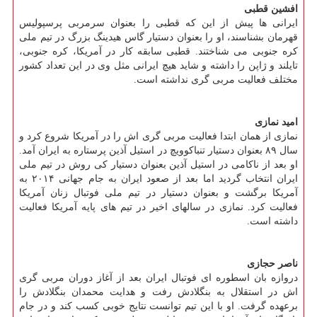
افشین قطبی
ایرانی ها پیش از این که قطبی را بعنوان سرمربی پرسپولیس
قهرمان بشناسند، او را بعنوان دستیار گاس هیدینگ بزرگ در تیم ملی
کره جنوبی می شناختند. قطبی سابقه کار در آمریکا، کره جنوبی،
تایلند و ژاپن را داشته و شاید هیچ ایرانی مثل وی در این تعداد کشور
مختلف فعالیت مربی گری نداشته است.
امید نمازی
نمازی از همان ابتدا فعالیت مربی گری اش را در آمریکا شروع کرد و
سال ۸۹ بعنوان دستیار تنباکوویچ در استیل آذین پرستاره به ایران آمد.
او بعد از ناکامی در استیل آذین بعنوان دستیار کی روش در تیم ملی
ایران انتخاب گردید اما بعد از صعود ایران به جام جهانی ۲۰۱۴ به
آمریکا برگشت و بعنوان دستیار در تیم ملی فوتبال زنان آمریکا
فعالیت کرد. نمازی در سالهای اخیر در تیم های پایه آمریکا فعالیت
داشته است.
ناصر حجازی
دروازه بان اسطوره ای فوتبال ایران بعد از آغاز دوران مربی گری
اش در استقلال به بنگلادش رفت و هدایت محمدان بنگلادش را
برعهده گرفت. او با این تیم توانست نتایج خوبی کسب کند و در جام