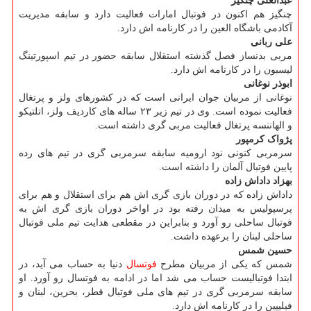
عبدالعلی چنگیز
چنگیز هم اکنون در فوتبال امارات فعالیت دارد و سابقه مدیریت
آکادمی باشگاه العین را در کارنامه اش دارد.
علی ربانی
مربی بدنساز فصل گذشته استقلال سابقه حضور در تیم اسپورتینگ
لیسبون را در کارنامه اش دارد.
ابوذر نوغانی
نوغانی از مربیان جوان ایرانی است که در کشورهای ولز و پرتغال
فعالیت نموده است. وی در تیم زیر ۲۳ ساله های کاردیف ولز، اتلتیکو
و الهاننسه پرتغال فعالیت مربی گری داشته است.
پژواک کرمپور
سرمربی کنونی نود ارومیه سابقه سرمربی گری در تیم های رده
پایین فوتبال آلمان را داشته است.
بهزاد داداش زاده
داداش زاده که در دوران بازی گری اش هم برای استقلال و هم برای
پرسپولیس به میدان رفته بود در اواخر دوران بازی گری اش به
فوتبال ساحلی رو آورد و بنابراین در مقطعی هدایت تیم ملی فوتبال
ساحلی لبنان را برعهده داشت.
حسین شمس
شمس که یکی از مربیان مطرح
فوتسال
دنیا به حساب می آید، در
ابتدا فوتبالیست حساب می شد اما در ادامه به فوتسال رو آورد. او
سابقه سرمربی گری در تیم های ملی فوتبال قطر، بحرین، لبنان و
فیلیپین را در کارنامه اش دارد.