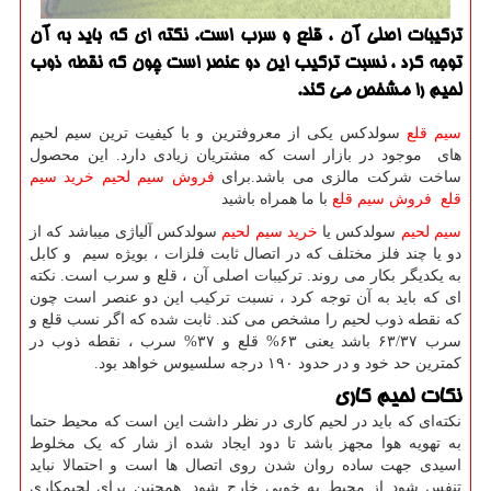
تركیبات اصلی آن ، قلع و سرب است. نكته ای كه باید به آن
توجه كرد ، نسبت تركیب این دو عنصر است چون كه نقطه ذوب
لحیم را مشخص می كند.
سیم قلع
سولدکس یكی از معروفترین و با كیفیت ترین سیم لحیم
های موجود در بازار است كه مشتریان زیادی دارد. این محصول
ساخت شركت مالزی می باشد.برای
فروش سیم لحیم
خرید سیم
قلع
فروش سیم قلع
با ما همراه باشید
سیم لحیم
سولدکس یا
خرید سیم لحیم
سولدکس آلیاژی میباشد که از
دو یا چند فلز مختلف که در اتصال ثابت فلزات ، بویژه سیم و کابل
به یکدیگر بکار می روند. ترکیبات اصلی آن ، قلع و سرب است. نکته
ای که باید به آن توجه کرد ، نسبت ترکیب این دو عنصر است چون
که نقطه ذوب لحیم را مشخص می کند. ثابت شده که اگر نسب قلع و
سرب ۶۳/۳۷ باشد یعنی ۶۳% قلع و ۳۷% سرب ، نقطه ذوب در
کمترین حد خود و در حدود ۱۹۰ درجه سلسیوس خواهد بود.
نکات لحیم کاری
نکته‌ای که باید در لحیم‌ کاری در نظر داشت این است که محیط حتما
به تهویه هوا مجهز باشد تا دود ایجاد شده از شار که یک مخلوط
اسیدی جهت ساده روان شدن روی اتصال ها است و احتمالا نباید
تنفس شود از محیط به خوبی خارج شود. همچنین برای لحیمکاری