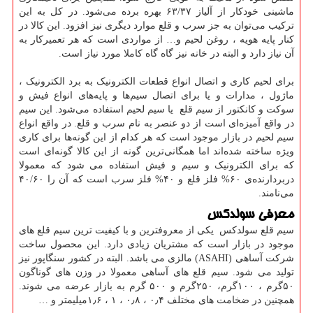
ماشینی خودکار از آلیاز ۶۳/۳۷ بهره برده می‌شود. در کل به این
ترکیب می‌توان به جز سرب و قلع موارد دیگری نیز افزود. این کالا در
کنار پایه هویه ، روغن لحیم و… از مواردی است که هر تعمیرکار به
آن نیاز دارد و البته در خانه نیز گاه گاه کاملا مورد نیاز است.
برای لحیم کاری و اتصال انواع قطعات الکترونیک به برد الکترونیک ،
ماژول ، مدارات و یا برای اتصال سیم‌ها و پایه‌های انواع فیش و
سوکت و کانکتور از سیم قلع یا سیم لحیم استفاده می‌شود. این سیم
در واقع آمیزه‌ای است از دو عنصر به نام سرب و قلع. در واقع انواع
سیم لحیم در بازار موجود است که هر کدام از این گونه‌ها برای کاری
ویژه ساخته شده‌اند اما همگانی‌ترین گونه از این کالا گونه‌ای است
که برای الکترونیک و سیم و فیش استفاده می شود که معمولا
دربردارنده‌ی ۶۰% فلز قلع و ۴۰% فلز سرب است که آن را ۴۰/۶۰
می‌نامند.
معرفی سولدکس
سیم قلع سولدکس یکی از معروفترین و با کیفیت ترین سیم قلع های
موجود در بازار است که مشتریان زیادی دارد. این محصول ساخت
شرکت آساهی (
ASAHI
) مالزی می باشد. البته در کشور سنگاپور نیز
تولید می شود. سیم قلع های آساهی معمولا در وزن های گوناگون
۵۰گرم ، ۱۰۰گرم، ۲۵۰گرم و ۵۰۰ گرم به بازار عرضه می شوند.
همچنین در ضخامت های مختلف ۰٫۴ ، ۰٫۸ ، ۱ ، ۱٫۶میلیمتر و …