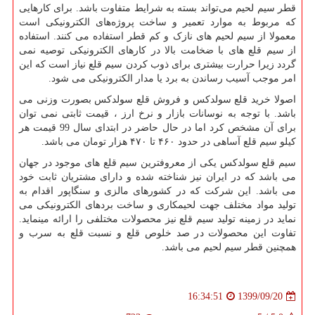
قطر سیم لحیم می‌تواند بسته به شرایط متفاوت باشد. برای کارهایی
که مربوط به موارد تعمیر و ساخت پروژه‌های الکترونیکی است
معمولا از سیم لحیم های نازک و کم قطر استفاده می کنند. استفاده
از سیم قلع های با ضخامت بالا در کارهای الکترونیکی توصیه نمی
گردد زیرا حرارت بیشتری برای ذوب کردن سیم قلع نیاز است که این
امر موجب آسیب رساندن به برد یا مدار الکترونیکی می شود.
اصولا خرید قلع سولدکس و فروش قلع سولدکس بصورت وزنی می
باشد. با توجه به نوسانات بازار و نرخ ارز ، قیمت ثابتی نمی توان
برای آن مشخص کرد اما در حال حاضر در ابتدای سال 99 قیمت هر
کیلو سیم قلع آساهی در حدود ۴۶۰ تا ۴۷۰ هزار تومان می باشد.
سیم قلع سولدکس یکی از معروفترین سیم قلع های موجود در جهان
می باشد که در ایران نیز شناخته شده و دارای مشتریان ثابت خود
می باشد. این شرکت که در کشورهای مالزی و سنگاپور اقدام به
تولید مواد مختلف جهت لحیمکاری و ساخت بردهای الکترونیکی می
نماید در زمینه تولید سیم قلع نیز محصولات مختلفی را ارائه مینماید.
تفاوت این محصولات در صد خلوص قلع و نسبت قلع به سرب و
همچنین قطر سیم لحیم می باشد.
1399/09/20
16:34:51