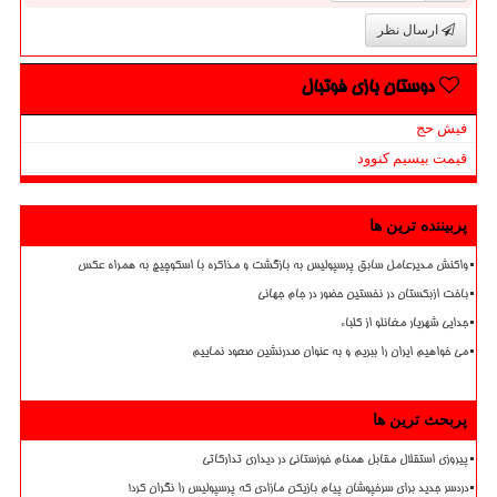
ارسال نظر
دوستان بازی فوتبال
فیش حج
قیمت بیسیم کنوود
پربیننده ترین ها
واکنش مدیرعامل سابق پرسپولیس به بازگشت و مذاکره با اسکوچیچ به همراه عکس
باخت ازبکستان در نخستین حضور در جام جهانی
جدایی شهریار مغانلو از کلباء
می خواهیم ایران را ببریم و به عنوان صدرنشین صعود نماییم
پربحث ترین ها
پیروزی استقلال مقابل همنام خوزستانی در دیداری تدارکاتی
دردسر جدید برای سرخپوشان پیام بازیکن مازادی که پرسپولیس را نگران کرد!