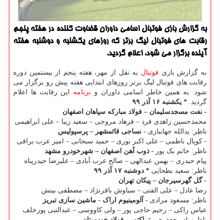
به گزارش بازی فوتبال اسامی داوران قضاوت كننده در هفته پنجم
رقابت های فوتبال لیگ برتر كه روزهای یكشنبه و دوشنبه هفته
آینده برگزار می شود، اعلام گردید.
به گزارش بازی
فوتبال
به نقل از مهر، هفته پنجم از بیستمین دوره
رقابت های فوتبال لیگ برتر روزهای ابتدایی هفته پیش رو برگزار می
شود. به همین خاطر اسامی داوران و
برنامه
این رقابت ها اعلام
گردید.
* یکشنبه ۱۶ آذر ۹۹
- نفت مسجدسلیمان – فولاد مبارکه سپاهان اصفهان
محمدحسین زاهدی فرد – فرهاد مروجی – سعید زیبا – علی ابراهیمی
ناظر: یدالله جهانبازی
- نساجی قائمشهر – پرسپولیس
- کوپال ناظمی – علی اکبر نوری – حمید سبحانی – امیر عرب براقی
ناظر: حاتم بک پور
- ذوب آهن اصفهان – شهرخودرو مشهد
پیام حیدری – بهمن عبدالهی – صالح عرب آبادی – علیرضا حیدرپناه
ناظر: سعید بطحایی
* دوشنبه ۱۷ آذر ۹۹
- گل گهرسیرجان – پیکان تهران
رضا عادل – علی الفتی – سیاوش باقرنژاد – مصطفی بینش
ناظر: مسعود مرادی
- آلومینیوم اراک - ماشین سازی تبریز
عباس راکی – رحیم حاجی پور – ولی کاووسی – عبدالنبی پورخلف
ناظر: نادر جعفری
- تراکتور - فولاد خوزستان