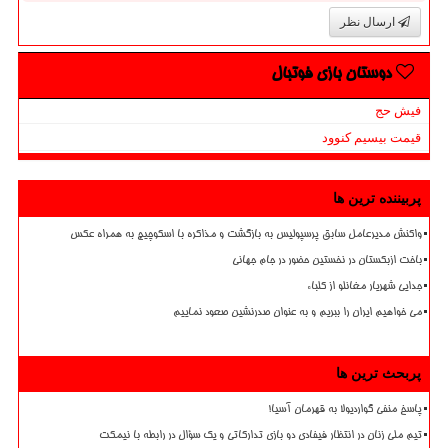
ارسال نظر
دوستان بازی فوتبال
فیش حج
قیمت بیسیم کنوود
پربیننده ترین ها
واکنش مدیرعامل سابق پرسپولیس به بازگشت و مذاکره با اسکوچیچ به همراه عکس
باخت ازبکستان در نخستین حضور در جام جهانی
جدایی شهریار مغانلو از کلباء
می خواهیم ایران را ببریم و به عنوان صدرنشین صعود نماییم
پربحث ترین ها
پاسخ منفی گواردیولا به قهرمان آسیا!
تیم ملی زنان در انتظار فیفادی دو بازی تدارکاتی و یک سؤال در رابطه با نیمکت