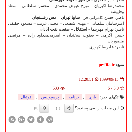
محمدرضا اکبریان – تورج عیوض محمدی – محسن سلطانی – سعاد
وفاپیشه
ناظر: حسن کامرانی فر
- سایپا تهران – مس رفسنجان
امیرسامان سلطانی – مهدی شفیعی – محتبی غریب – مسعود حقیقی
ناظر: بهرام مهرپیما
- استقلال – صنعت نفت آبادان
حسن اکرمی – یعقوب سخندان – امیرمحمدداود زاده – مرتضی
منصوریان
ناظر: علیرضا کهوری
منبع:
pesfifa.ir
1399/09/13
12:20:51
533
5
/
5.0
تگهای خبر:
بازی
,
برنامه
,
پرسپولیس
,
فوتبال
این مطلب را می پسندید؟
(0)
(1)