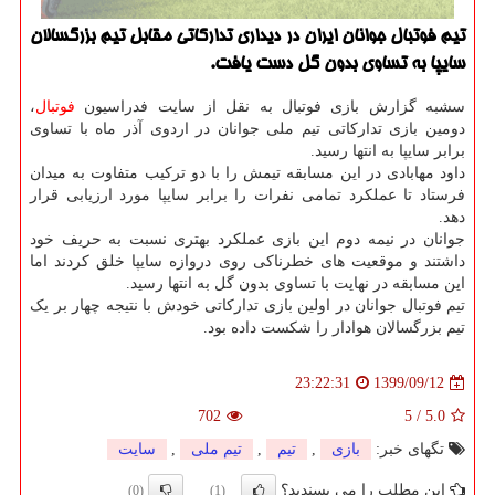
تیم فوتبال جوانان ایران در دیداری تداركاتی مقابل تیم بزرگسالان
سایپا به تساوی بدون گل دست یافت.
سشبه گزارش بازی فوتبال به نقل از سایت فدراسیون
فوتبال
،
دومین بازی تدارکاتی تیم ملی جوانان در اردوی آذر ماه با تساوی
برابر سایپا به انتها رسید.
داود مهابادی در این مسابقه تیمش را با دو ترکیب متفاوت به میدان
فرستاد تا عملکرد تمامی نفرات را برابر سایپا مورد ارزیابی قرار
دهد.
جوانان در نیمه دوم این بازی عملکرد بهتری نسبت به حریف خود
داشتند و موقعیت های خطرناکی روی دروازه سایپا خلق کردند اما
این مسابقه در نهایت با تساوی بدون گل به انتها رسید.
تیم فوتبال جوانان در اولین بازی تدارکاتی خودش با نتیجه چهار بر یک
تیم بزرگسالان هوادار را شکست داده بود.
1399/09/12
23:22:31
702
5
/
5.0
تگهای خبر:
بازی
,
تیم
,
تیم ملی
,
سایت
این مطلب را می پسندید؟
(0)
(1)