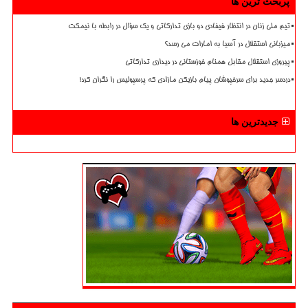
پربحث ترین ها
تیم ملی زنان در انتظار فیفادی دو بازی تدارکاتی و یک سؤال در رابطه با نیمکت
میزبانی استقلال در آسیا به امارات می رسد؟
پیروزی استقلال مقابل همنام خوزستانی در دیداری تدارکاتی
دردسر جدید برای سرخپوشان پیام بازیکن مازادی که پرسپولیس را نگران کرد!
جدیدترین ها