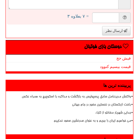
= ۷ بعلاوه ۳
ارسال نظر
دوستان بازی فوتبال
فیش حج
قیمت بیسیم کنوود
پربیننده ترین ها
واکنش مدیرعامل سابق پرسپولیس به بازگشت و مذاکره با اسکوچیچ به همراه عکس
باخت ازبکستان در نخستین حضور در جام جهانی
جدایی شهریار مغانلو از کلباء
می خواهیم ایران را ببریم و به عنوان صدرنشین صعود نماییم