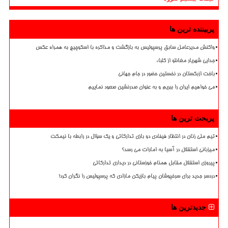
پربیننده ترین ها
واکنش مدیرعامل سابق پرسپولیس به بازگشت و مذاکره با اسکوچیچ به همراه عکس
جدایی شهریار مغانلو از کلباء
باخت ازبکستان در نخستین حضور در جام جهانی
می خواهیم ایران را ببریم و به عنوان صدرنشین صعود نماییم
پربحث ترین ها
تیم ملی زنان در انتظار فیفادی دو بازی تدارکاتی و یک سؤال در رابطه با نیمکت
میزبانی استقلال در آسیا به امارات می رسد؟
پیروزی استقلال مقابل همنام خوزستانی در دیداری تدارکاتی
دردسر جدید برای سرخپوشان پیام بازیکن مازادی که پرسپولیس را نگران کرد!
جدیدترین ها