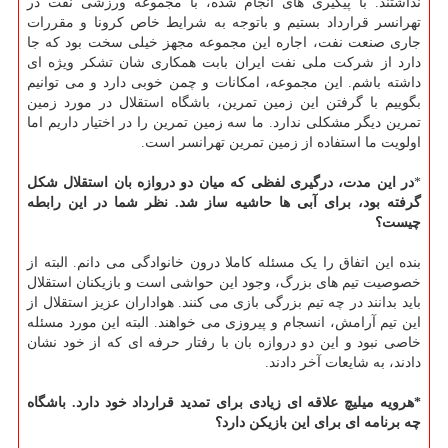
نداشتند. با پیگیری های انجام شده، با مجموعه ورزشی نفت در
تهرانسر قرارداد بستیم و باتوجه به شرایط خاص کرونا و مقررات
جاری صنعت نفت، اجاره این مجموعه مجهز خیلی سخت بود که جا
دارد از شرکت ملی نفت ایران بابت همکاری شان تشکر ویژه ای
داشته باشم. این مجموعه، امکانات و چمن خوبی دارد و می توانیم
بگوییم با گرفتن این زمین تمرین، باشگاه استقلال در مورد زمین
تمرین دیگر مشکلی ندارد. ما سه زمین تمرین را در اختیار داریم اما
اولویت ما استفاده از زمین تمرین تهرانسر است.
*
در این مدت، درگیری لفظی که میان دو دروازه بان استقلال شکل
گرفته بود، برای آبی ها حاشیه ساز شد. نظر شما در این رابطه
چیست؟
بنده این اتفاق را یک مسئله کاملا درون خانوادگی می دانم. البته از
خصوصیت تیم های بزرگ، وجود این حواشی است و بازیکنان استقلال
باید بدانند در چه تیم بزرگی بازی می کنند. هواداران عزیز استقلال از
این تیم آرامش، انسجام و پیروزی می خواهند. البته این مورد مسئله
خاصی نبود و این دو دروازه بان با رفتار حرفه ای که از خود نشان
دادند، به شایعات آخر دادند.
*هرویه میلیچ علاقه ای زیادی برای تمدید قرارداد خود دارد. باشگاه
چه برنامه ای برای این بازیکن دارد؟