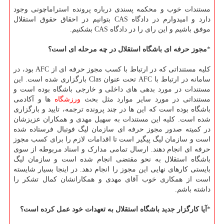
مستندات خوب و محکمه پسندی درباره پرونده استراماچونی وجود
دارد و امیدوارم در دادگاه CAS بتوانیم در احقاق حقوق استقلال
موفق باشیم و این رای را در دادگاه CAS بشکنیم.
*
مجوز حرفه ای باشگاه استقلال در چه مرحله ای است؟
کلیه مستنداتی که در ارتباط با کسب مجوز حرفه ای از AFC بود، در
سامانه در ارتباط با AFC تحت عنوان Clas بارگزاری شده است. این
مستندات در مورد بدهی های داخلی و خارجی باشگاه بوده است و
مستنداتی در مورد سایر موارد مثل بحث
ورزشگاه
ها و آکادمی
باشگاه بوده است که این ها در چند پرونده ترجمه، تایید و بارگزاری
شده است. کلیه این مستندات به سهیل مهدی و همکاران عزیزشان
در کمیته صدور مجوز حرفه ای سازمان لیگ فوتبال فرستاده شده
است و سازمان لیگ پیگیر است تا اقدامات لازم را برای کسب مجوز
حرفه ای انجام دهند. ارسال تمامی مدارک و اسناد مربوطه از سوی
باشگاه استقلال به نحو مقتضی انجام شده است و سازمان لیگ
بایستی کارهای نهایی این مجوز را انجام دهد. در اینجا بسیار شایسته
است از همکاری خوب آقای مهدی و همکارانشان کمال تشکر را
داشته باشم.
*
آیا کارگزار جدید باشگاه استقلال به تعهدات خود عمل کرده است؟