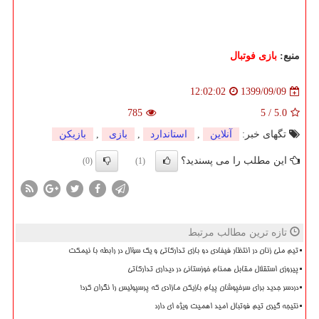
منبع:
بازی فوتبال
1399/09/09
12:02:02
785
5
/
5.0
تگهای خبر:
آنلاین
,
استاندارد
,
بازی
,
بازیكن
این مطلب را می پسندید؟
(0)
(1)
تازه ترین مطالب مرتبط
تیم ملی زنان در انتظار فیفادی دو بازی تدارکاتی و یک سؤال در رابطه با نیمکت
پیروزی استقلال مقابل همنام خوزستانی در دیداری تدارکاتی
دردسر جدید برای سرخپوشان پیام بازیکن مازادی که پرسپولیس را نگران کرد!
نتیجه گیری تیم فوتبال امید اهمیت ویژه ای دارد