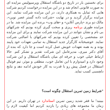
برای نخستین بار در تاریخ دو باشگاه استقلال وپرسپولیس مزایده ای
به صورت قانونی انجام شد و در این مزایده درخواست کردیم شرکت
هایی که تمایل به همکاری دارند، در این مزایده شرکت نمایند. این
مزایده برگزار گردید و در نهایت «شرکت داده گستر عصر نوین»،
مالک دو برند «پارس آنلاین» و «های وب» برنده این مزایده شد. ما در
مزایده طوری
برنامه
ریزی و سخت گیری کرده بودیم که شرکتهای
بی نام و نشان نتوانند در این مزایده شرکت نمایند و برای این مزایده
حد مشخصی را تعیین کرده بودیم که شرکتهای با اصالتی شرکت
نمایند. خوشبختانه کارگزار جدید استقلال به تمامی تعهدات خود پایبند
بوده و به همه تعهدات خویش عمل کرده است و جا دارد که بنده از
آقای دکتر میری، مدیرعامل این شرکت تقدیر و تشکر کنم. حالا
ارتباط خیلی خوب و حرفه ای میان باشگاه استقلال و این شرکت
وجود دارد و امیدوارم با این تعامل خوب، منطقی و موثر، تیم فوتبال
استقلال در فصل پیش رو با قدرت به کار خودش ادامه دهد و نتایج
دلچسبی کسب نماید.
*
شرایط زمین تمرین استقلال چگونه است؟
ببینید! ما فقر شدید زمین تمرین
استاندارد
در تهران داریم. در این
زمان ما مجموعه های زیادی را بازدید کردیم اما کیفیت لازم را