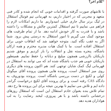
*
کلام آخر؟
با تلاشهای صورت گرفته و اقدامات خوبی که انجام شده و کادر فنی
متعهد و مجربی که در اختیار داریم، به قهرمانی تیم فوتبال استقلال
در لیگ برتر سال جاری خیلی امیدواریم. ما داریم امکانات لازم را
فراهم می نماییم تا تیم استقلال کمترین چالش و مشکلات را داشته
باشد و با قدرت به کار خودش ادامه دهد. ما از تمام ظرفیت های
موجود کمک می گیریم تا امور استقلال به درستی پیش برود. شما
اگر به عقب نگاه کنید، متوجه خواهید شد که اتفاقات خوبی برای
استقلال افتاده است. ما با کمک هیات مدیره محترم و همه ارکان
باشگاه، پنجره بسته نقل و انتقالات را باز کردیم و موفق شدیم
بازیکنان باارزشی همچون میلیچ و دیاباته را حفظ نماییم. همینطور
بازیکنان خوبی هم جذب باشگاه شده اند که می توانند به استقلال در
قهرمانی لیگ کمک شایان توجهی کنند. هم اکنون پرونده های دیگری
روی میز استقلال است، پرونده هایی همچون پرونده آقای میگوئل
کولی و لکیچ در دست بررسی باشگاه است. پرونده بودوروف به
دادگاه CAS رفته است و برای پرونده آقای لکیچ درخواست گراندز
داده ایم و تلاش می نماییم تا بهترین نتیجه برای این پرونده ها رخ دهد.
تمام تلاش بنده بعنوان خادم استقلال این است که استقلال روزهای
درخشانی داشته باشد و با هر پیروزی، لبخند رضایت را به لب
هواداران هدیه دهد.