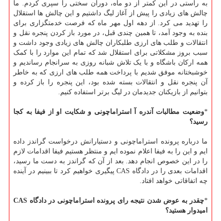
به راستی در این کمتر از دو ماه، دوران سختی را سپری کردم. ما
چالش های زیادی را پیش از آغاز لیگ داشتیم و این چالش ها استقلال
را تهدید می کرد. از دهه اول مهر ماه که فرصت خدمتگزاری برای
بنده به وجود آمد، تا همین چندی قبل، در مورد باز کردن پنجره نقل و
انتقالات و طلب های ارزی طلبکاران چالش های زیادی وجود داشت و
سبب بروز مشکلاتی برای استقلال شد که تمام این موارد را با کمک
همه ارکان باشگاه و با یک تلاش شبانه روزی به سرانجام رساندیم و
خوشبختانه موفق شدیم با پرداخت همه طلب های ارزی که به خاطر
آن پنجره نقل و انتقالات بسته شده بود، این پنجره را باز کرده و
بتوانیم از بازیکنان جدیدمان در لیگ برتر استفاده کنیم.
*
وضعیت مطالبات آندره آ استراماچونی و شکایت او از فیفا به کجا
رسید؟
ما درباره پرونده استراماچونی و دستیارانش درخواست گراندز داده
ایم و این را به فیفا اعلام نموده ایم و منتظر هستیم فیفا اقدامات لازم
را در این خصوص انجام دهد. بعد از آن که گراندز به دست ما رسید،
اقدامات بعدی را در دادگاه CAS پیگیری خواهیم کرد تا ببینیم در آینده
چه اتفاقاتی خواهد افتاد.
*
چقدر به عوض شدن نتیجه رای پرونده استراماچونی در دادگاه CAS
امیدوار هستید؟