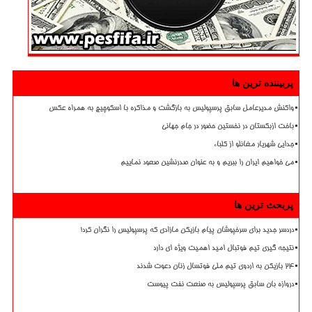
پربیننده ترین ها
واکنش مدیرعامل سابق پرسپولیس به بازگشت و مذاکره با اسکوچیچ به همراه عکس
باخت ازبکستان در نخستین حضور در جام جهانی
جدایی شهریار مغانلو از کلباء
می خواهیم ایران را ببریم و به عنوان صدرنشین صعود نماییم
پربحث ترین ها
دردسر جدید برای سرخپوشان پیام بازیکن مازادی که پرسپولیس را نگران کرد!
نتیجه گیری تیم فوتبال امید اهمیت ویژه ای دارد
۲۴ بازیکن به اردوی تیم ملی فوتسال زنان دعوت شدند
دروازه بان سابق پرسپولیس به صنعت نفت پیوست