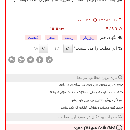
1399/09/05
22:10:21
1010
5
/
5.0
تگهای خبر:
رپورتاژ
,
رشته
,
سفر
,
كیفیت
این مطلب را می پسندید؟
(0)
(1)
تازه ترین مطالب مرتبط
حریفان تیم فوتبال امید ایران فردا مشخص می شوند
تاخیر در مسافرت تیم ملی به مکزیک به خاطر ویزای آمریکا؟
هر آنچه پیش از تزریق فیلر بینی باید بدانید
مهم ترین مضرات و خطرات آیکاس که باید بدانید
نظرات بینندگان در مورد این مطلب
لطفا شما هم
نظر دهید