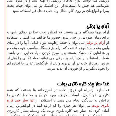
رژیمی می توانید انواع غذاهای رژیمی را تهیه کنید و در منزل میل
بفرمایید. هم چنین با استفاده از این استیک پز می توان جهت پخت
پیتزا و انواع نان بر روی گاز، ذغال و یا حتی داخل فر استقاده نمود.
آرام پز برقی
آرام پزها دستگاه هایی هستند که امکان پخت غذا در دمای پایین و
برای زمان طولانی را حتی بدون حضور ما فراهم می کنند. با استفاده
از
آرام پز برقی
می توان با حفظ رطوبت مواد غذایی آنها را در دمای
پایین پخت. باید توجه داشت که آرام پز دستگاه مناسبی جهت پخت و
پز غذاهایی که خشک هستند و یا سرخ کردن مواد غذایی نمی باشد.
شما با استفاده از یک آرام پز برقی می توانید مواد غذایی را قبل از
بیرون رفتن از خانه در آن بریزید و بعد از بازگشت، غذای جا افتاده ای
را تحویل بگیرید و از خوردن آن لذت ببرید.
غذا ساز چند کاره ناتری بولت
غذاسازها وسیله ای فوق العاده در آشپزخانه ها هستند، که همه
کارهای خردکردن، آسیاب کردن، پوره کردن و مخلوط کردن را
برایتان به سادگی انجام می دهند. با استفاده از
غذا ساز چند کاره
ناتری بولت
می توان هر چیزی را که اراده کنید در کوتاهترین زمان
آماده کرد. غذا ساز چند کاره ناتری بولت یک وسیله بسیار کاربردی
می باشد که همواره به شما در آشپزخانه و آشپزی کمک خواهد کرد.