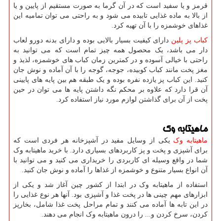
قرمز و یا سفید است که در آن گرما به صورت مستقیم از پایین و یا
از بالا به ماده غذایی تابیده می شود و به راحتی می توان تمامیه این
غذاهای خوشمزه را با آن تهیه کرد.
کباب پز پلین
دارای کیفیت بسیار بالایی بوده و دارای بدنه دورو لعاب
دار می باشد، یک محصول همه چیز تمام است که می توانید به
راحتی با خیالی آسوده و در کمترین زمان کباب های خوشمزه، لذیذ و
مغز پخت مانند کباب کوبیده، جوجه، گوجه را با آن آماده و نوش جان
کنید. این کباب پز یازده نفره بوده و یک طبقه هم بین پایه های پایینی
آن قرا دارد که علاوه بر محکم نگه داشتن پایه ها می توان در حین
پخت از آن برای گذاشتن لوازم مورد نیاز استفاده کرد.
ماهیتابه وک
ماهیتابه وک
یکی از وسایل مفید در آشپزخانه هر فردی است که
برای آشپزی و پخت و پز کاربردهای بسیاری دارد. با خرید ماهیتابه وک
شما در واقع وسیله ای کاربردی را خریداری می کنید و می توانید با
آن انواع بسیار متنوع و خوشمزه از غذاها را آماده و نوش جان کنید.
استفاده از ماهیتابه وک در ابتدا از کشور چین آغاز شد و یکی از
ابزارهای مهم چینی ها در پخت غذا و آشپزی بود. آنها هر نوع غذایی را
در این تابه ها آماده می کنند و تمام مراحل پخت غذا شامل، بخارپز
کردن، سرخ کردن و... را درون ماهیتابه وک انجام می دهند.