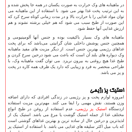
در ماهیتابه های وک حرارت به صورت یکسان در همه جا پخش شده و
به این ترتیب پخت غذا بهتر می شود. با استفاده از این ماهیتابه می
توان مواد غذایی را با حرارت بالا و در مدت زمانی کوتاه سرخ کرد که
این صورت از طبخ سبب می شود که هم خیلی برشته نشوند و هم
ارزش غذایی آنها حفظ شود.
ماهیتابه های وک بسیار باکیفیت بوده و جنس آنها آلومینیومی و
همچنین جنس پوشش داخلی شان گرانیتی می‌باشد که برای پخت
غذاهای رژیمی بهترین جنس است. از دیگر مزیت های مفید ماهیتابه
وک دیواره های بلند آن است که باعث می شود درحین سرخ کردن و
طبخ غذا هیچ روغنی به بیرون نریزد. می توان گفت ماهیتابه وک، با
طراحی منحصر به فرد و زیبایی که دارد یک ظرف همه کاره در پخت
و پز می باشد.
استیک پز رژیمی
امروزه لوازم پخت و پز رژیمی در زندگی افرادی که دارای اضافه
وزن هستند، نقش مهمی را ایفا می کنند. مهم‌ترین مزیت استفاده
ازدستگاه
استیک پز رژیمی
، عدم استفاده از روغن در طبخ انواع
مختلف غذا از جمله استیک گوشت یا مرغ می باشد. استیک یک از
لذیذترین و درعین حال از ساده ترین و بهترین غذاهای گوشتی است
که باب میل اکثر سلیقه های غذایی می باشد. با استفاده از استیک پز