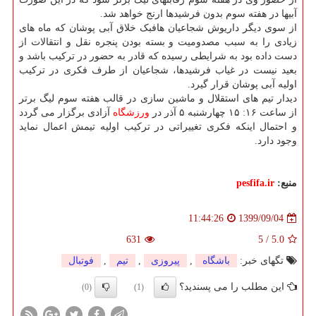
آبیها در هفته سوم بدون فرشیدها ارنج خواهد شد.
از سوی دیگر داریوش شجاعیان هافبک خلاق آبی پوشان که ماه های
زیادی را به سبب مصدومیت و بسته بودن پنجره نقل و انتقالات از
دست داده بود به شرایطی رسیده که قادر به حضور در ترکیب باشد و
بعید نیست در غیاب فرشیدها، شجاعیان از طرف فکری در ترکیب
اولیه آبی پوشان قرار گیرد.
دیدار تیم های استقلال و ماشین سازی در قالب هفته سوم لیگ برتر
از ساعت ۱۶: ۱۵ چهارشنبه ۵ آذر در
ورزشگاه
آزادی برگزار می گردد
و احتمال اینکه فکری تغییراتی در ترکیب اولیه تیمش اعمال نماید
وجود دارد.
منبع:
pesfifa.ir
1399/09/04
11:44:26
631
5
/
5.0
تگهای خبر:
باشگاه
,
پیروزی
,
تیم
,
فوتبال
این مطلب را می پسندید؟
(0)
(1)