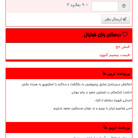
= ۹ بعلاوه ۳
ارسال نظر
دوستان بازی فوتبال
فیش حج
قیمت بیسیم کنوود
پربیننده ترین ها
واکنش مدیرعامل سابق پرسپولیس به بازگشت و مذاکره با اسکوچیچ به همراه عکس
باخت ازبکستان در نخستین حضور در جام جهانی
جدایی شهریار مغانلو از کلباء
می خواهیم ایران را ببریم و به عنوان صدرنشین صعود نماییم
پربحث ترین ها