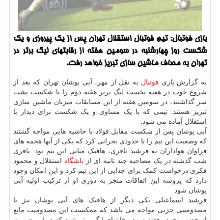
بازی فوتبال: تیم فوتبال استقلال تهران پس از یك پیروزی و یك
شكست روز چهارشنبه در سومین هفته از رقابتهای لیگ برتر در
تهران به مصاف ماشین سازی تبریز خواهد رفت.
به گزارش بازی
فوتبال
به نقل از مهر، آبی پوشان تهران که بعد از
شروع خوب در هفته نخست لیگ برتر هفته دوم را با شکست پشت
سر گذاشتند، در سومین هفته از این مسابقات میزبان ماشین سازی
تبریز هستند. تیمی که با یک مساوی و یک شکست برای دیدار با
استقلال آماده می شود.
آبی پوشان پس از شکست مقابل فولاد با حاشیه هایی مواجه گشتند
که وضعیت این تیم را تا حدودی بحرانی کرد که یکی از آنها هجمه های
فراوان هواداران به فرشید باقری، هافبک میانی این تیم بود. باقری
شب گذشته در یک مصاحبه چند ثانیه ای از
باشگاه
استقلال و محمود
فکری درخواست کمک برای جدایی از این تیم کرد و این امکان وجود
دارد که پروسه این اتفاقات منجر به دوری او از ترکیب اولیه آبی
پوشان شود.
فرشید اسماعیلی یکی دیگر از هافبک های آبی پوشان نیز با
مصدومیتی جزیی مواجه می باشد که ممکنست این مصدومیت مانع
از حضور وی در هفته سوم رقابتهای لیگ برتر شود که در این صورت